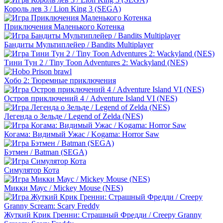
Король лев 3 / Lion King 3 (SEGA)
Приключения Маленького Котенка
Бандиты Мультиплейер / Bandits Multiplayer
Тини Тун 2 / Tiny Toon Adventures 2: Wackyland (NES)
Хобо 2: Тюремные приключения
Остров приключений 4 / Adventure Island VI (NES)
Легенда о Зельде / Legend of Zelda (NES)
Когама: Видимый Ужас / Kogama: Horror Saw
Бэтмен / Batman (SEGA)
Симулятор Кота
Микки Маус / Mickey Mouse (NES)
Жуткий Крик Гренни: Cтрашный Фредди / Creepy Granny