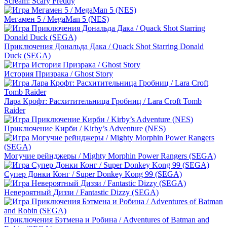
Scream: Scary Freddy
Мегамен 5 / MegaMan 5 (NES)
Приключения Дональда Дака / Quack Shot Starring Donald
Duck (SEGA)
История Призрака / Ghost Story
Лара Крофт: Расхитительница Гробниц / Lara Croft Tomb
Raider
Приключение Кирби / Kirby’s Adventure (NES)
Могучие рейнджеры / Mighty Morphin Power Rangers (SEGA)
Супер Донки Конг / Super Donkey Kong 99 (SEGA)
Невероятный Диззи / Fantastic Dizzy (SEGA)
Приключения Бэтмена и Робина / Adventures of Batman and