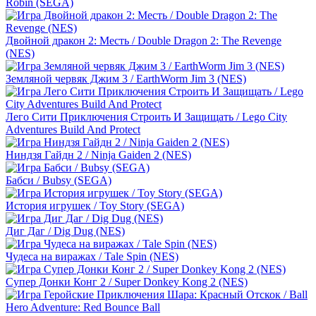
Robin (SEGA)
Двойной дракон 2: Месть / Double Dragon 2: The Revenge
(NES)
Земляной червяк Джим 3 / EarthWorm Jim 3 (NES)
Лего Сити Приключения Строить И Защищать / Lego City
Adventures Build And Protect
Ниндзя Гайдн 2 / Ninja Gaiden 2 (NES)
Бабси / Bubsy (SEGA)
История игрушек / Toy Story (SEGA)
Диг Даг / Dig Dug (NES)
Чудеса на виражах / Tale Spin (NES)
Супер Донки Конг 2 / Super Donkey Kong 2 (NES)