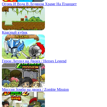
Огонь И Вода В Ледяном Храме На Планшет
Красный кубик
Герои Легенд на Двоих / Heroes Legend
Миссия Зомби на двоих / Zombie Mission