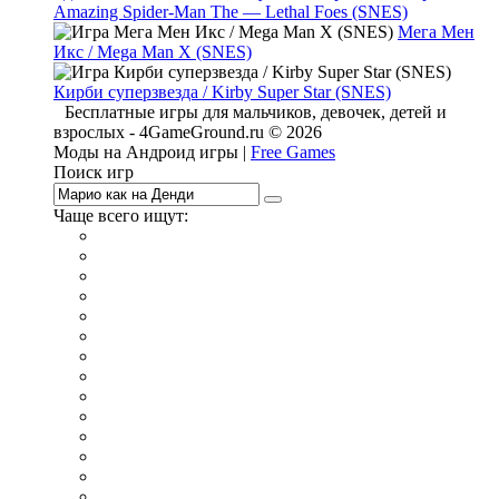
Amazing Spider-Man The — Lethal Foes (SNES)
Мега Мен
Икс / Mega Man X (SNES)
Кирби суперзвезда / Kirby Super Star (SNES)
Бесплатные игры для мальчиков, девочек, детей и
взрослых - 4GameGround.ru © 2026
Моды на Андроид игры |
Free Games
Поиск игр
Чаще всего ищут:
игры на 2
симуляторы
Майнкрафт
гонки
стрелялки
тесты
io
головоломки
танки
марио
поиск предметов
зомби
Такси
денди