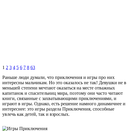
1
2
3
4
5
6
7
8
63
Раньше люди думали, что приключения и игры про них
интересны мальчикам. Но это оказалось не так! Девушки не в
меньшей степени мечтают оказаться на месте отважных
капитанок и спасительниц мира, поэтому они часто читают
книги, связанные с захватывающими приключениями, и
играют в игры. Однако, есть решение намного динамичнее и
интереснее: это игры раздела Приключения, способные
увлечь как детей, так и взрослых.