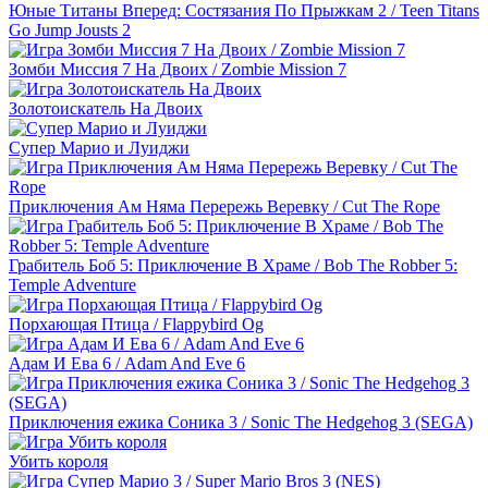
Юные Титаны Вперед: Состязания По Прыжкам 2 / Teen Titans
Go Jump Jousts 2
Зомби Миссия 7 На Двоих / Zombie Mission 7
Золотоискатель На Двоих
Супер Марио и Луиджи
Приключения Ам Няма Перережь Веревку / Cut The Rope
Грабитель Боб 5: Приключение В Храме / Bob The Robber 5:
Temple Adventure
Порхающая Птица / Flappybird Og
Адам И Ева 6 / Adam And Eve 6
Приключения ежика Соника 3 / Sonic The Hedgehog 3 (SEGA)
Убить короля