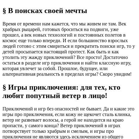
§ В поисках своей мечты
Время от времени нам кажется, что мы живем не там. Век
храбрых рыцарей, готовых броситься на подвиги, уже
прошел, а век новых технологий и постоянных полетов в
космос еще только впереди. И если большинство взрослых
людей готово с этим смириться и прекратить поиски игр, то у
детей просыпается настоящий протест. Как быть и как
утолить эту жажду приключений? Все просто! Достаточно
остаться в разделе игр приключения и найти классную игру,
которая увлечет за собой. Прошлое, будущее, или
альтернативная реальность в пределах игры? Скоро увидим!
§ Игры приключения: для тех, кто
любит попутный ветер в лицо!
Приключений и игр без опасностей не бывает. Да и какие это
игры про приключения, если кожу не щекочет сталь клинка,
ветер не развевает волосы, а герой не находится на краю
пропасти, у самого конца? Ветер приключений в играх
потворствует только храбрым и смелым, и игры про
приключения не являются здесь исключением из общего