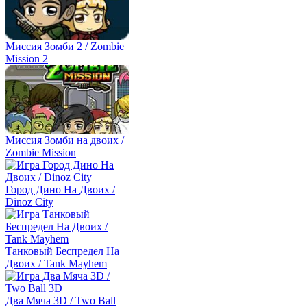
Миссия Зомби 2 / Zombie
Mission 2
Миссия Зомби на двоих /
Zombie Mission
Город Дино На Двоих /
Dinoz City
Танковый Беспредел На
Двоих / Tank Mayhem
Два Мяча 3D / Two Ball