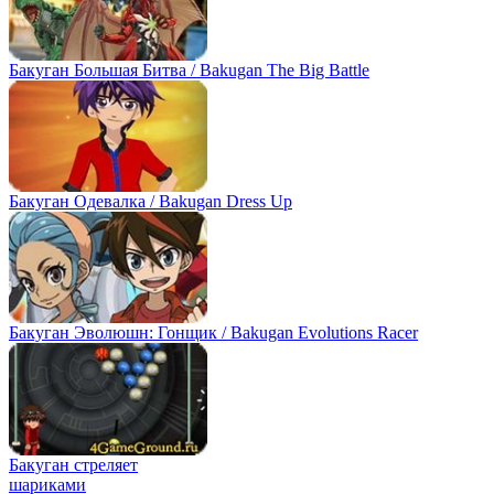
Бакуган Большая Битва / Bakugan The Big Battle
Бакуган Одевалка / Bakugan Dress Up
Бакуган Эволюшн: Гонщик / Bakugan Evolutions Racer
Бакуган стреляет
шариками