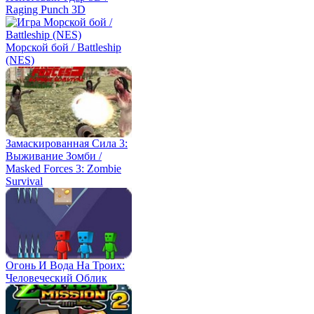
Raging Punch 3D
Морской бой / Battleship
(NES)
Замаскированная Сила 3:
Выживание Зомби /
Masked Forces 3: Zombie
Survival
Огонь И Вода На Троих:
Человеческий Облик