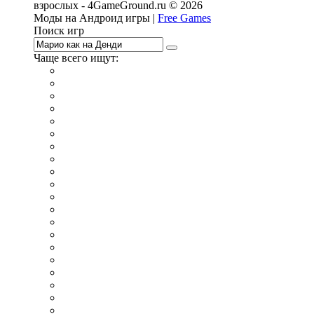
взрослых - 4GameGround.ru © 2026
Моды на Андроид игры |
Free Games
Поиск игр
Чаще всего ищут:
игры на 2
симуляторы
Майнкрафт
гонки
стрелялки
тесты
io
головоломки
танки
марио
поиск предметов
зомби
Такси
денди
огонь и вода
игры на 3
бродилки
аниме
драки
когама