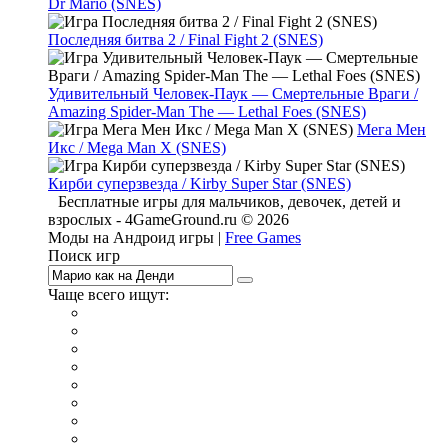
Dr Mario (SNES)
Последняя битва 2 / Final Fight 2 (SNES)
Удивительный Человек-Паук — Смертельные Враги /
Amazing Spider-Man The — Lethal Foes (SNES)
Мега Мен
Икс / Mega Man X (SNES)
Кирби суперзвезда / Kirby Super Star (SNES)
Бесплатные игры для мальчиков, девочек, детей и
взрослых - 4GameGround.ru © 2026
Моды на Андроид игры |
Free Games
Поиск игр
Чаще всего ищут:
игры на 2
симуляторы
Майнкрафт
гонки
стрелялки
тесты
io
головоломки