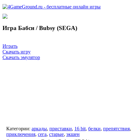
Игра Бабси / Bubsy (SEGA)
Играть
Скачать игру
Скачать эмулятор
Категории:
аркады
,
приставки
,
16 bit
,
белки
,
препятствия
,
приключения
,
сега
,
старые
,
экшен