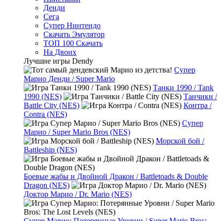
Денди
Сега
Супер Нинтендо
Скачать Эмулятор
ТОП 100 Скачать
На Двоих
Лучшие игры Dendy
Супер
Марио Денди / Super Mario
Танки 1990 / Tank
1990 (NES)
Танчики /
Battle City (NES)
Контра /
Contra (NES)
Супер
Марио / Super Mario Bros (NES)
Морской бой /
Battleship (NES)
Боевые жабы и Двойной Дракон / Battletoads & Double
Dragon (NES)
Доктор Марио / Dr. Mario (NES)
Супер Марио: Потерянные Уровни / Super Mario Bros: