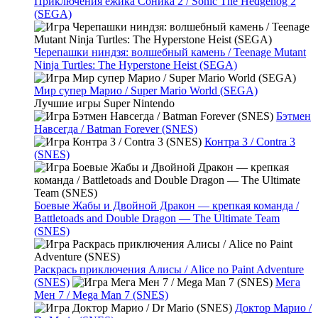
Приключения ежика Соника 2 / Sonic The Hedgehog 2
(SEGA)
Черепашки ниндзя: волшебный камень / Teenage Mutant
Ninja Turtles: The Hyperstone Heist (SEGA)
Мир супер Марио / Super Mario World (SEGA)
Лучшие игры Super Nintendo
Бэтмен
Навсегда / Batman Forever (SNES)
Контра 3 / Contra 3
(SNES)
Боевые Жабы и Двойной Дракон — крепкая команда /
Battletoads and Double Dragon — The Ultimate Team
(SNES)
Раскрась приключения Алисы / Alice no Paint Adventure
(SNES)
Мега
Мен 7 / Mega Man 7 (SNES)
Доктор Марио /