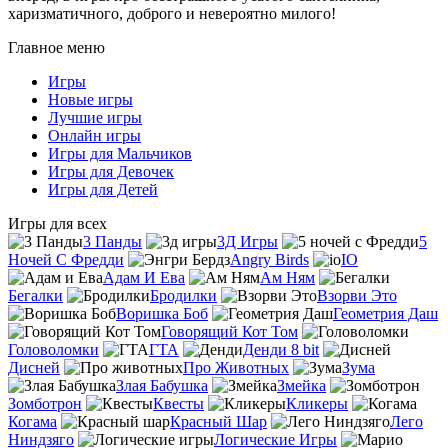
харизматичного, доброго и невероятно милого!
Главное меню
Игры
Новые игры
Лучшие игры
Онлайн игры
Игры для Мальчиков
Игры для Девочек
Игры для Детей
Игры для всех
3 Панды
3Д Игры
5
Ночей С Фредди
Angry Birds
IO
Адам И Ева
Ам Ням
Бегалки
Бродилки
Взорви Это
Воришка Боб
Геометрия Даш
Говорящий Кот Том
Головоломки
ГТА
Денди 8 bit
Дисней
Про Животных
Зума
Злая Бабушка
Змейка
Зомботрон
Квесты
Кликеры
Когама
Красный Шар
Лего
Ниндзяго
Логические Игры