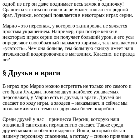
одной из игр он даже поднимает весь замок в одиночку!
Сравниться с ним по силе в игре может только его родной
брат, Луиджи, который появляется в некоторых играх серии.
Марио - это персонаж, у которого экипировка не является
простым украшением. Например, при потере кепки в
некоторых играх серии он получает больший урон, а его усы
определяют своеобразный параметр харизмы, так называемую
«усатость». Чем она больше, тем большую скидку имеет наш
итальянский водопроводчик в магазинах. Классно, не правда
ли?
§ Друзья и враги
В играх про Марио можно встретить не только его самого и
его брата Луиджи. помимо двух наиболее узнаваемых
персонажей, у Марио есть и друзья, и враги. Друзей он
спасает по ходу игры, а злодеев – наказывает, и сейчас мы
познакомимся и с теми и с другими более подробно.
Среди друзей у нас – принцесса Персик, которую наш
отважный сантехник перманентно спасает. Также среди
друзей можно особенно выделить Йоши, который обязан
нашему персонажу спасением, а потому – сильно привязан к