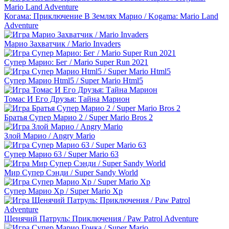
Когама: Приключение В Землях Марио / Kogama: Mario Land
Adventure
Марио Захватчик / Mario Invaders
Супер Марио: Бег / Mario Super Run 2021
Супер Марио Html5 / Super Mario Html5
Томас И Его Друзья: Тайна Марион
Братья Супер Марио 2 / Super Mario Bros 2
Злой Марио / Angry Mario
Супер Марио 63 / Super Mario 63
Мир Супер Сэнди / Super Sandy World
Супер Марио Xp / Super Mario Xp
Щенячий Патруль: Приключения / Paw Patrol Adventure