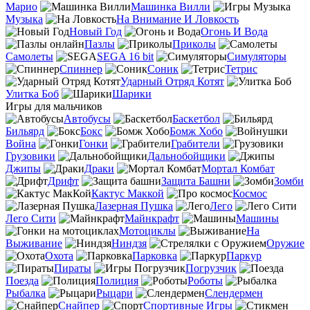
Марио
Машинка Вилли
Музыка
На Внимание И Ловкость
Новый Год
Огонь И Вода
Пазлы
Приколы
Самолеты
SEGA 16 bit
Симуляторы
Спиннер
Соник
Тетрис
Ударный Отряд Котят
Улитка Боб
Шарики
Игры для мальчиков
Автобусы
Баскетбол
Бильярд
Бокс
Бомж Хобо
Война
Гонки
Грабители
Грузовики
Дальнобойщики
Джипы
Драки
Мортал Комбат
Дрифт
Защита Башни
Зомби
Кактус Маккой
Космос
Лазерная Пушка
Лего
Лего Сити
Майнкрафт
Машины
Мотоциклы
На
Выживание
Ниндзя
Оружие
Охота
Парковка
Паркур
Пираты
Погрузчик
Поезда
Полиция
Роботы
Рыбалка
Рыцари
Слендермен
Снайпер
Спортивные Игры