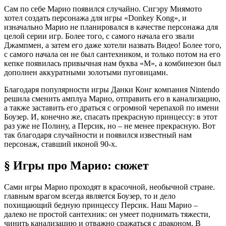
Сам по себе Марио появился случайно. Сигэру Миямото
хотел создать персонажа для игры «Donkey Kong», и
изначально Марио не планировался в качестве персонажа для
целой серии игр. Более того, с самого начала его звали
Джампмен, а затем его даже хотели назвать Видео! Более того,
с самого начала он не был сантехником, и только потом на его
кепке появилась привычная нам буква «М», а комбинезон был
дополнен аккуратными золотыми пуговицами.
Благодаря популярности игры Данки Конг компания Nintendo
решила сменить амплуа Марио, отправить его в канализацию,
а также заставить его драться с огромной черепахой по имени
Боузер. И, конечно же, спасать прекрасную принцессу: в этот
раз уже не Полину, а Персик, но – не менее прекрасную. Вот
так благодаря случайности и появился известный нам
персонаж, ставший иконой 90-х.
§ Игры про Марио: сюжет
Сами игры Марио проходят в красочной, необычной стране.
главным врагом всегда является Боузер, то и дело
похищающий бедную принцессу Персик. Наш Марио –
далеко не простой сантехник: он умеет поднимать тяжести,
чинить канализацию и отважно сражаться с драконом. В