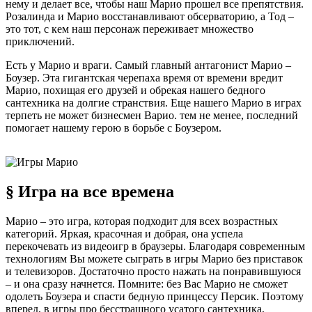
нему и делает все, чтобы наш Марио прошел все препятствия.
Розалинда и Марио восстанавливают обсерваторию, а Тод –
это тот, с кем наш персонаж переживает множество
приключений.
Есть у Марио и враги. Самый главный антагонист Марио –
Боузер. Эта гигантская черепаха время от времени вредит
Марио, похищая его друзей и обрекая нашего бедного
сантехника на долгие странствия. Еще нашего Марио в играх
терпеть не может бизнесмен Варио. тем не менее, последний
помогает нашему герою в борьбе с Боузером.
§ Игра на все времена
Марио – это игра, которая подходит для всех возрастных
категорий. Яркая, красочная и добрая, она успела
перекочевать из видеоигр в браузеры. Благодаря современным
технологиям Вы можете сыграть в игры Марио без приставок
и телевизоров. Достаточно просто нажать на понравившуюся
– и она сразу начнется. Помните: без Вас Марио не сможет
одолеть Боузера и спасти бедную принцессу Персик. Поэтому
вперед, в игры про бесстрашного усатого сантехника,