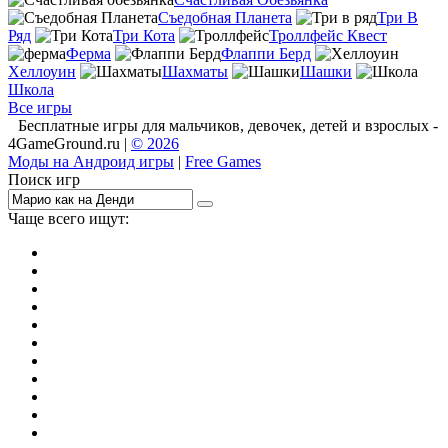
Съедобная Планета
Три В
Ряд
Три Кота
Троллфейс Квест
Ферма
Флаппи Берд
Хеллоуин
Шахматы
Шашки
Школа
Все игры
Бесплатные игры для мальчиков, девочек, детей и взрослых -
4GameGround.ru |
© 2026
Моды на Андроид игры
|
Free Games
Поиск игр
Чаще всего ищут:
игры на 2
симуляторы
Майнкрафт
гонки
стрелялки
тесты
io
головоломки
танки
марио
поиск предметов