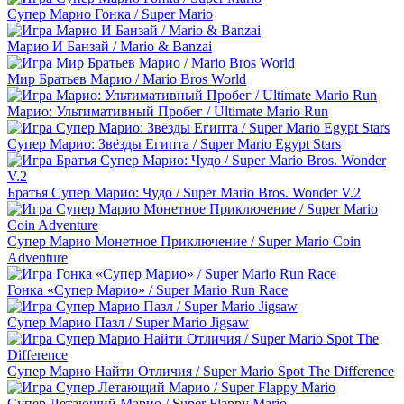
Супер Марио Гонка / Super Mario
Марио И Банзай / Mario & Banzai
Мир Братьев Марио / Mario Bros World
Марио: Ультимативный Пробег / Ultimate Mario Run
Супер Марио: Звёзды Египта / Super Mario Egypt Stars
Братья Супер Марио: Чудо / Super Mario Bros. Wonder V.2
Супер Марио Монетное Приключение / Super Mario Coin
Adventure
Гонка «Супер Марио» / Super Mario Run Race
Супер Марио Пазл / Super Mario Jigsaw
Супер Марио Найти Отличия / Super Mario Spot The Difference
Супер Летающий Марио / Super Flappy Mario