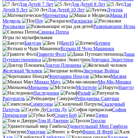
Для Детей 7 Лет
Для Детей 8 Лет
Для
Детей 9 Лет
Для Детей 10 Лет
Лунтик
Математика
Маша И
Медведь
Поу
Раскраски
Рисовалки
Развивающие Игры
Свинка Пеппа
Игры по мультфильмам
Бакуган
Бен10
Бэтмен
Вспыш И Чудо Машинки
Гравити Фолз
Даша
Путешественница
Девушки Эквестрии
Доктор Плюшева
Железный Человек
Звездные Войны
Черепашки Ниндзя
Масяня
Микки Маус
Ми-Ми-Мишки
Миньоны
Мстители
Наруто
Наследники
Ральф
Рапунцель
Рейнджеры Самураи
Симпсоны
Сказочный
Патруль
Скуби Ду
София
Прекрасная
Спанч Боб
Тачки
Том И Джерри
Тролли
Удивительный Мир Гамбола
Умизуми
Финес И Ферб
Халк
Хлебоутки
Холодное