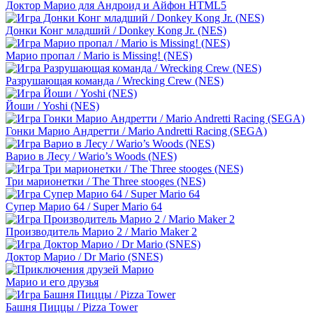
Доктор Марио для Андроид и Айфон HTML5
Донки Конг младший / Donkey Kong Jr. (NES)
Марио пропал / Mario is Missing! (NES)
Разрушающая команда / Wrecking Crew (NES)
Йоши / Yoshi (NES)
Гонки Марио Андретти / Mario Andretti Racing (SEGA)
Варио в Лесу / Wario’s Woods (NES)
Три марионетки / The Three stooges (NES)
Супер Марио 64 / Super Mario 64
Производитель Марио 2 / Mario Maker 2
Доктор Марио / Dr Mario (SNES)
Марио и его друзья
Башня Пиццы / Pizza Tower