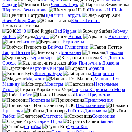
Сердце
Человек Паук
Шарлотта Земляничка
Шиммер И Шайн
Щенячий Патруль
Эвер Афтер Хай
Юные Титаны
Популярные игры
2048
Bad Piggies
Subway
Surfers
Акулы
Аниме
Арканоид
Бизнес
Вертолеты
Вибусы Пушистики
Гарри Поттер
Динозавры
Драконы
Фризл Фраз
Как Достать
Соседа
Как Приручить Дракона
Карточные Игры
Корабли
Котенок Бубу
Лабиринты
Маджонг
Машина Ест
Машину
Монстры
Настольные
Игры
Пираты Карибского Моря
Побег
Поиск Предметов
Покемоны
Приключения
Инопланетяне
Прыгалки
Роботы-Динозавры
Рыбки
Слагтерра
Сокровища
Старые Игры
Башни
Стройка
Суши Кот
Счастливая Обезьянка