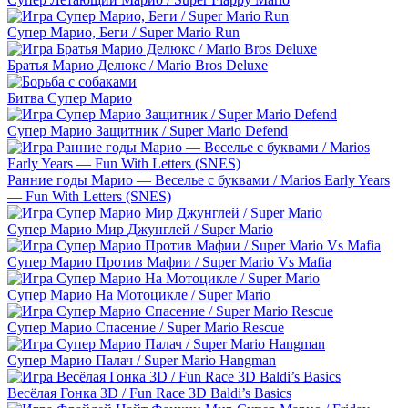
Супер Марио, Беги / Super Mario Run
Братья Марио Делюкс / Mario Bros Deluxe
Битва Супер Марио
Супер Марио Защитник / Super Mario Defend
Ранние годы Марио — Веселье с буквами / Marios Early Years
— Fun With Letters (SNES)
Супер Марио Мир Джунглей / Super Mario
Супер Марио Против Мафии / Super Mario Vs Mafia
Супер Марио На Мотоцикле / Super Mario
Супер Марио Спасение / Super Mario Rescue
Супер Марио Палач / Super Mario Hangman
Весёлая Гонка 3D / Fun Race 3D Baldi’s Basics