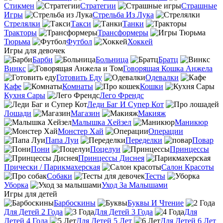
Стикмен
Стратегии
Страшные
Игры
Стрельба Из Лука
Стрелялки
Такси
Танки
Тракторы
Трансформеры
Тюрьма
Футбол
Хоккей
Игры для девочек
Барби
Больница
Братц
Винкс
Говорящая Кошка Анжела
Готовить Еду
Одевалки
Кафе
Комнаты
Кошки
Кухня Сары
Лего Френдс
Леди Баг И Супер Кот
Лошади
Магазин
Макияж
Малышка Хейзел
Маникюр
Монстер Хай
Операции
Папа Луи
Переделки
Повар
Пони
Поцелуи
Принцессы
Принцессы Диснея
Прически / Парикмахерская
Салон Красоты
Собаки
Тесты
Уборка
Уход За Малышами
Игры для детей
Барбоскины
Буквы И Чтение
Для Детей 2 Года
Для Детей 3 Года
Для
Детей 4 Года
Для Детей 5 Лет
Для Детей 6 Лет