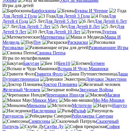
Уборка
Уход За Малышами
Игры для детей
Барбоскины
Буквы И Чтение
Для Детей 2 Года
Для Детей 3 Года
Для
Детей 4 Года
Для Детей 5 Лет
Для Детей 6 Лет
Для Детей 7 Лет
Для Детей 8 Лет
Для
Детей 9 Лет
Для Детей 10 Лет
Лунтик
Математика
Маша И
Медведь
Поу
Раскраски
Рисовалки
Развивающие Игры
Свинка Пеппа
Игры по мультфильмам
Бакуган
Бен10
Бэтмен
Вспыш И Чудо Машинки
Гравити Фолз
Даша
Путешественница
Девушки Эквестрии
Доктор Плюшева
Железный Человек
Звездные Войны
Черепашки Ниндзя
Масяня
Микки Маус
Ми-Ми-Мишки
Миньоны
Мстители
Наруто
Наследники
Ральф
Рапунцель
Рейнджеры Самураи
Симпсоны
Сказочный
Патруль
Скуби Ду
София