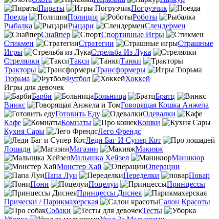
Пираты
Погрузчик
Поезда
Полиция
Роботы
Рыбалка
Рыцари
Слендермен
Снайпер
Спортивные Игры
Стикмен
Стратегии
Страшные
Игры
Стрельба Из Лука
Стрелялки
Такси
Танки
Тракторы
Трансформеры
Тюрьма
Футбол
Хоккей
Игры для девочек
Барби
Больница
Братц
Винкс
Говорящая Кошка Анжела
Готовить Еду
Одевалки
Кафе
Комнаты
Кошки
Кухня Сары
Лего Френдс
Леди Баг И Супер Кот
Лошади
Магазин
Макияж
Малышка Хейзел
Маникюр
Монстер Хай
Операции
Папа Луи
Переделки
Повар
Пони
Поцелуи
Принцессы
Принцессы Диснея
Прически / Парикмахерская
Салон Красоты
Собаки
Тесты