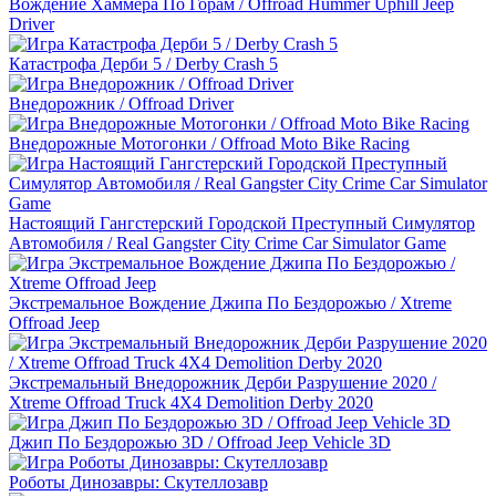
Вождение Хаммера По Горам / Offroad Hummer Uphill Jeep
Driver
Катастрофа Дерби 5 / Derby Crash 5
Внедорожник / Offroad Driver
Внедорожные Мотогонки / Offroad Moto Bike Racing
Настоящий Гангстерский Городской Преступный Симулятор
Автомобиля / Real Gangster City Crime Car Simulator Game
Экстремальное Вождение Джипа По Бездорожью / Xtreme
Offroad Jeep
Экстремальный Внедорожник Дерби Разрушение 2020 /
Xtreme Offroad Truck 4X4 Demolition Derby 2020
Джип По Бездорожью 3D / Offroad Jeep Vehicle 3D
Роботы Динозавры: Скутеллозавр