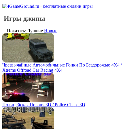
Игры джипы
Показать: Лучшие
Новые
Чрезвычайные Автомобильные Гонки По Бездорожью 4Х4 /
Xtreme Offroad Car Racing 4X4
Полицейская Погоня 3D / Police Chase 3D