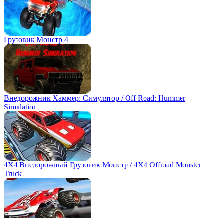
Грузовик Монстр 4
Внедорожник Хаммер: Симулятор / Off Road: Hummer
Simulation
4X4 Внедорожный Грузовик Монстр / 4X4 Offroad Monster
Truck