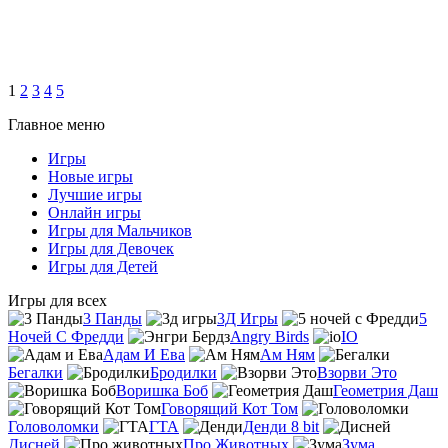
1
2
3
4
5
Главное меню
Игры
Новые игры
Лучшие игры
Онлайн игры
Игры для Мальчиков
Игры для Девочек
Игры для Детей
Игры для всех
3 Панды
3Д Игры
5
Ночей С Фредди
Angry Birds
IO
Адам И Ева
Ам Ням
Бегалки
Бродилки
Взорви Это
Воришка Боб
Геометрия Даш
Говорящий Кот Том
Головоломки
ГТА
Денди 8 bit
Дисней
Про Животных
Зума