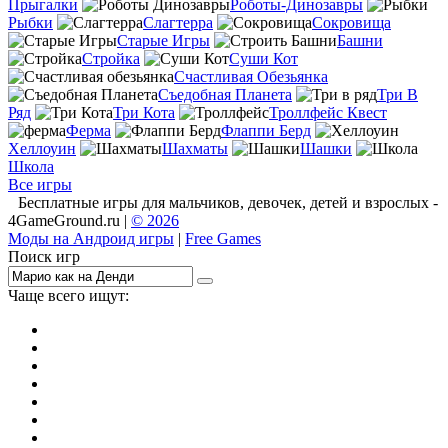
Прыгалки
Роботы-Динозавры
Рыбки
Слагтерра
Сокровища
Старые Игры
Башни
Стройка
Суши Кот
Счастливая Обезьянка
Съедобная Планета
Три В
Ряд
Три Кота
Троллфейс Квест
Ферма
Флаппи Берд
Хеллоуин
Шахматы
Шашки
Школа
Все игры
Бесплатные игры для мальчиков, девочек, детей и взрослых -
4GameGround.ru |
© 2026
Моды на Андроид игры
|
Free Games
Поиск игр
Чаще всего ищут:
игры на 2
симуляторы
Майнкрафт
гонки
стрелялки
тесты
io