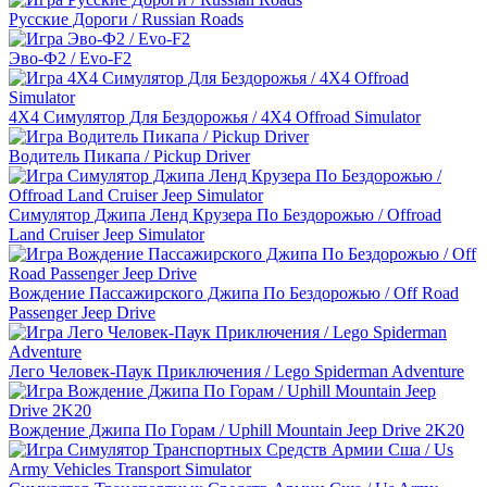
Русские Дороги / Russian Roads
Эво-Ф2 / Evo-F2
4X4 Симулятор Для Бездорожья / 4X4 Offroad Simulator
Водитель Пикапа / Pickup Driver
Симулятор Джипа Ленд Крузера По Бездорожью / Offroad
Land Cruiser Jeep Simulator
Вождение Пассажирского Джипа По Бездорожью / Off Road
Passenger Jeep Drive
Лего Человек-Паук Приключения / Lego Spiderman Adventure
Вождение Джипа По Горам / Uphill Mountain Jeep Drive 2K20