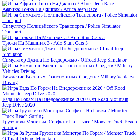
Африка: Гонка На Джипах / Africa Jeep Race
Симулятор Полицейского Транспорта / Police Simulator
Transport
Трюки На Машинах 3 / Ado Stunt Cars 3
Симулятор Джипа По Бездорожью / Offroad Jeep Simulator
Вождение Военных Транспортных Средств / Military Vehicles
Driving
Езда По Горам На Внедорожнике 2020 / Off Road Mountain
Jeep Drive 2020
Грузовики Монстры: Серфинг На Пляже / Monster Truck Beach
Surfing