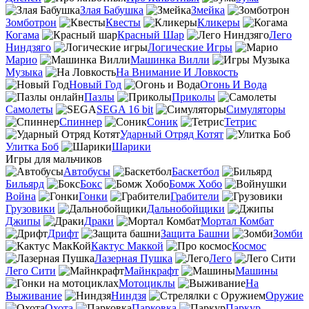
Злая Бабушка
Змейка
Зомботрон
Квесты
Кликеры
Когама
Красный Шар
Лего
Ниндзяго
Логические Игры
Марио
Машинка Вилли
Музыка
На Внимание И Ловкость
Новый Год
Огонь И Вода
Пазлы
Приколы
Самолеты
SEGA 16 bit
Симуляторы
Спиннер
Соник
Тетрис
Ударный Отряд Котят
Улитка Боб
Шарики
Игры для мальчиков
Автобусы
Баскетбол
Бильярд
Бокс
Бомж Хобо
Война
Гонки
Грабители
Грузовики
Дальнобойщики
Джипы
Драки
Мортал Комбат
Дрифт
Защита Башни
Зомби
Кактус Маккой
Космос
Лазерная Пушка
Лего
Лего Сити
Майнкрафт
Машины
Мотоциклы
На
Выживание
Ниндзя
Оружие
Охота
Парковка
Паркур