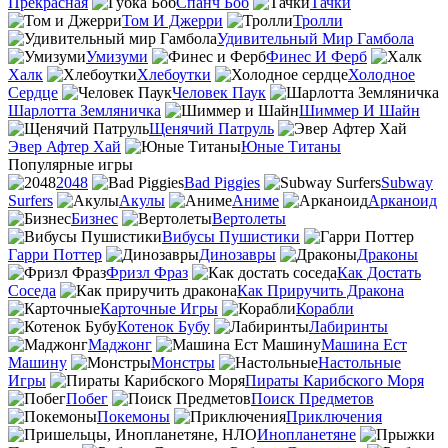
Прекрасная
Спанч Боб
Тачки
Том И Джерри
Тролли
Удивительный Мир Гамбола
Умизуми
Финес И Ферб
Халк
Хлебоутки
Холодное
Сердце
Человек Паук
Шарлотта Земляничка
Шиммер И Шайн
Щенячий Патруль
Эвер Афтер Хай
Юные Титаны
Популярные игры
2048
Bad Piggies
Subway
Surfers
Акулы
Аниме
Арканоид
Бизнес
Вертолеты
Вибусы Пушистики
Гарри Поттер
Динозавры
Драконы
Фризл Фраз
Как Достать
Соседа
Как Приручить Дракона
Карточные Игры
Корабли
Котенок Бубу
Лабиринты
Маджонг
Машина Ест
Машину
Монстры
Настольные
Игры
Пираты Карибского Моря
Побег
Поиск Предметов
Покемоны
Приключения
Инопланетяне