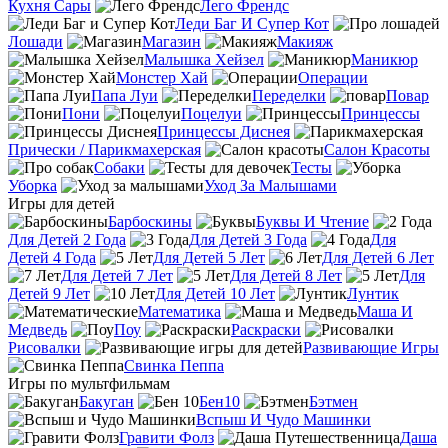
Кухня Сары
Лего Френдс
Леди Баг И Супер Кот
Лошади
Магазин
Макияж
Малышка Хейзел
Маникюр
Монстер Хай
Операции
Папа Луи
Переделки
Повар
Пони
Поцелуи
Принцессы
Принцессы Диснея
Прически / Парикмахерская
Салон Красоты
Собаки
Тесты
Уборка
Уход За Малышами
Игры для детей
Барбоскины
Буквы И Чтение
Для Детей 2 Года
Для Детей 3 Года
Для
Детей 4 Года
Для Детей 5 Лет
Для Детей 6 Лет
Для Детей 7 Лет
Для Детей 8 Лет
Для
Детей 9 Лет
Для Детей 10 Лет
Лунтик
Математика
Маша И
Медведь
Поу
Раскраски
Рисовалки
Развивающие Игры
Свинка Пеппа
Игры по мультфильмам
Бакуган
Бен10
Бэтмен
Вспыш И Чудо Машинки
Гравити Фолз
Даша