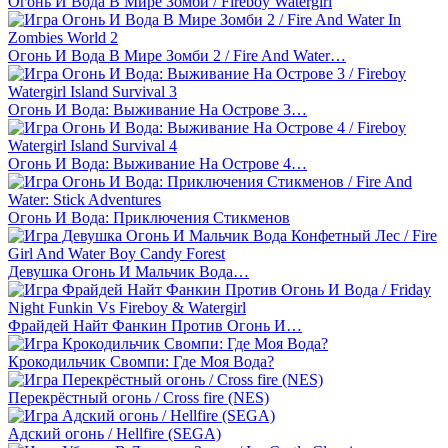
Огонь И Вода В Мире Зомби / Fireboy Watergirl
Огонь И Вода В Мире Зомби 2 / Fire And Water…
Огонь И Вода: Выживание На Острове 3…
Огонь И Вода: Выживание На Острове 4…
Огонь И Вода: Приключения Стикменов
Девушка Огонь И Мальчик Вода…
Фрайдей Найт Фанкин Против Огонь И…
Крокодильчик Свомпи: Где Моя Вода?
Перекрёстный огонь / Cross fire (NES)
Адский огонь / Hellfire (SEGA)