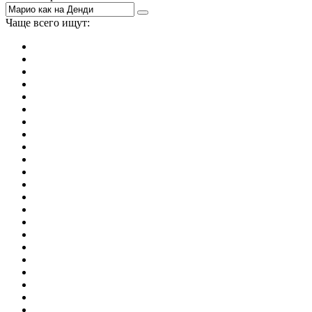
Чаще всего ищут:
игры на 2
симуляторы
Майнкрафт
гонки
стрелялки
тесты
io
головоломки
танки
марио
поиск предметов
зомби
Такси
денди
огонь и вода
игры на 3
бродилки
аниме
драки
когама
повар
мышкой