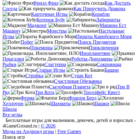
Фризл Фраз
Как Достать
Соседа
Как Приручить Дракона
Карточные Игры
Корабли
Котенок Бубу
Лабиринты
Маджонг
Машина Ест
Машину
Монстры
Настольные
Игры
Пираты Карибского Моря
Побег
Поиск Предметов
Покемоны
Приключения
Инопланетяне
Прыгалки
Роботы-Динозавры
Рыбки
Слагтерра
Сокровища
Старые Игры
Башни
Стройка
Суши Кот
Счастливая Обезьянка
Съедобная Планета
Три В
Ряд
Три Кота
Троллфейс Квест
Ферма
Флаппи Берд
Хеллоуин
Шахматы
Шашки
Школа
Все игры
Бесплатные игры для мальчиков, девочек, детей и взрослых -
4GameGround.ru |
© 2026
Моды на Андроид игры
|
Free Games
Поиск игр