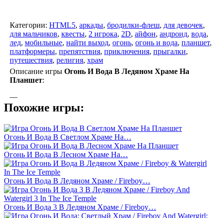
Категории:
HTML5
,
аркады
,
бродилки-флеш
,
для девочек
,
для мальчиков
,
квесты
,
2 игрока
,
2D
,
айфон
,
андроид
,
вода
,
лед
,
мобильные
,
найти выход
,
огонь
,
огонь и вода
,
планшет
,
платформеры
,
препятствия
,
приключения
,
прыгалки
,
путешествия
,
религия
,
храм
Описание игры
Огонь И Вода В Ледяном Храме На
Планшет
:
—
Похожие игры:
Огонь И Вода В Светлом Храме На…
Огонь И Вода В Лесном Храме На…
Огонь И Вода В Ледяном Храме / Fireboy…
Огонь И Вода 3 В Ледяном Храме / Fireboy…