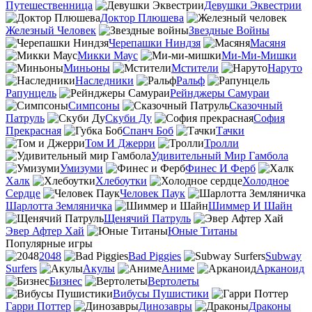
Путешественница
Девушки Эквестрии
Доктор Плюшева
Железный Человек
Звездные Войны
Черепашки Ниндзя
Масяня
Микки Маус
Ми-Ми-Мишки
Миньоны
Мстители
Наруто
Наследники
Ральф
Рапунцель
Рейнджеры Самураи
Симпсоны
Сказочный
Патруль
Скуби Ду
София
Прекрасная
Спанч Боб
Тачки
Том И Джерри
Тролли
Удивительный Мир Гамбола
Умизуми
Финес И Ферб
Халк
Хлебоутки
Холодное
Сердце
Человек Паук
Шарлотта Земляничка
Шиммер И Шайн
Щенячий Патруль
Эвер Афтер Хай
Юные Титаны
Популярные игры
2048
Bad Piggies
Subway
Surfers
Акулы
Аниме
Арканоид
Бизнес
Вертолеты
Вибусы Пушистики
Гарри Поттер
Динозавры
Драконы