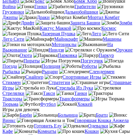
Бильярд
Бокс
Бомж Хобо
Война
Гонки
Грабители
Грузовики
Дальнобойщики
Джипы
Драки
Мортал Комбат
Дрифт
Защита Башни
Зомби
Кактус Маккой
Космос
Лазерная Пушка
Лего
Лего Сити
Майнкрафт
Машины
Мотоциклы
На
Выживание
Ниндзя
Оружие
Охота
Парковка
Паркур
Пираты
Погрузчик
Поезда
Полиция
Роботы
Рыбалка
Рыцари
Слендермен
Снайпер
Спортивные Игры
Стикмен
Стратегии
Страшные
Игры
Стрельба Из Лука
Стрелялки
Такси
Танки
Тракторы
Трансформеры
Тюрьма
Футбол
Хоккей
Игры для девочек
Барби
Больница
Братц
Винкс
Говорящая Кошка Анжела
Готовить Еду
Одевалки
Кафе
Комнаты
Кошки