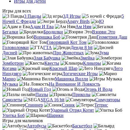
Игры для Детей
Игры для всех
3 Панды
3Д Игры
5
Ночей С Фредди
Angry Birds
IO
Адам И Ева
Ам Ням
Бегалки
Бродилки
Взорви Это
Воришка Боб
Геометрия Даш
Говорящий Кот Том
Головоломки
ГТА
Денди 8 bit
Дисней
Про Животных
Зума
Злая Бабушка
Змейка
Зомботрон
Квесты
Кликеры
Когама
Красный Шар
Лего
Ниндзяго
Логические Игры
Марио
Машинка Вилли
Музыка
На Внимание И Ловкость
Новый Год
Огонь И Вода
Пазлы
Приколы
Самолеты
SEGA 16 bit
Симуляторы
Спиннер
Соник
Тетрис
Ударный Отряд Котят
Улитка Боб
Шарики
Игры для мальчиков
Автобусы
Баскетбол