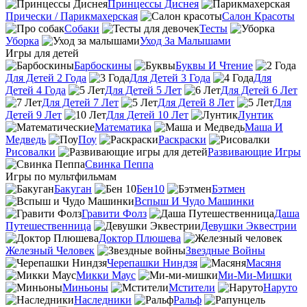
Принцессы Диснея
Прически / Парикмахерская
Салон Красоты
Собаки
Тесты
Уборка
Уход За Малышами
Игры для детей
Барбоскины
Буквы И Чтение
Для Детей 2 Года
Для Детей 3 Года
Для
Детей 4 Года
Для Детей 5 Лет
Для Детей 6 Лет
Для Детей 7 Лет
Для Детей 8 Лет
Для
Детей 9 Лет
Для Детей 10 Лет
Лунтик
Математика
Маша И
Медведь
Поу
Раскраски
Рисовалки
Развивающие Игры
Свинка Пеппа
Игры по мультфильмам
Бакуган
Бен10
Бэтмен
Вспыш И Чудо Машинки
Гравити Фолз
Даша
Путешественница
Девушки Эквестрии
Доктор Плюшева
Железный Человек
Звездные Войны
Черепашки Ниндзя
Масяня
Микки Маус
Ми-Ми-Мишки
Миньоны
Мстители
Наруто
Наследники
Ральф