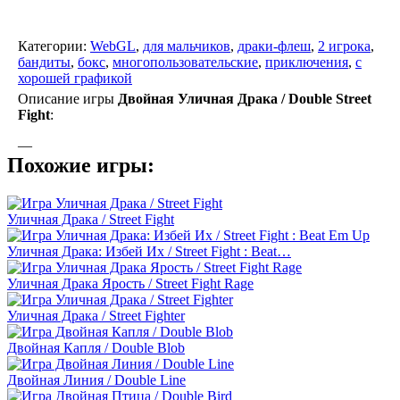
Категории:
WebGL
,
для мальчиков
,
драки-флеш
,
2 игрока
,
бандиты
,
бокс
,
многопользовательские
,
приключения
,
с
хорошей графикой
Описание игры
Двойная Уличная Драка / Double Street
Fight
:
—
Похожие игры:
Уличная Драка / Street Fight
Уличная Драка: Избей Их / Street Fight : Beat…
Уличная Драка Ярость / Street Fight Rage
Уличная Драка / Street Fighter
Двойная Капля / Double Blob
Двойная Линия / Double Line