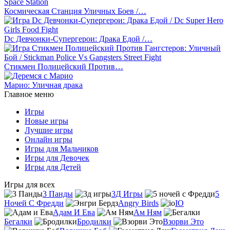
Космическая Станция Уличных Боев /…
Dc Девчонки-Супергерои: Драка Едой /…
Стикмен Полицейский Против…
Марио: Уличная драка
Главное меню
Игры
Новые игры
Лучшие игры
Онлайн игры
Игры для Мальчиков
Игры для Девочек
Игры для Детей
Игры для всех
3 Панды
3Д Игры
5
Ночей С Фредди
Angry Birds
IO
Адам И Ева
Ам Ням
Бегалки
Бродилки
Взорви Это