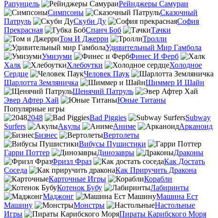
Рапунцель
Рейнджеры Самураи
Симпсоны
Сказочный
Патруль
Скуби Ду
София
Прекрасная
Спанч Боб
Тачки
Том И Джерри
Тролли
Удивительный Мир Гамбола
Умизуми
Финес И Ферб
Халк
Хлебоутки
Холодное
Сердце
Человек Паук
Шарлотта Земляничка
Шиммер И Шайн
Щенячий Патруль
Эвер Афтер Хай
Юные Титаны
Популярные игры
2048
Bad Piggies
Subway
Surfers
Акулы
Аниме
Арканоид
Бизнес
Вертолеты
Вибусы Пушистики
Гарри Поттер
Динозавры
Драконы
Фризл Фраз
Как Достать
Соседа
Как Приручить Дракона
Карточные Игры
Корабли
Котенок Бубу
Лабиринты
Маджонг
Машина Ест
Машину
Монстры
Настольные
Игры
Пираты Карибского Моря