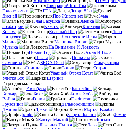
Воришка Боб
Геометрия Даш
Говорящий Кот Том
Головоломки
ГТА
Денди 8 bit
Дисней
Про Животных
Зума
Злая Бабушка
Змейка
Зомботрон
Квесты
Кликеры
Когама
Красный Шар
Лего
Ниндзяго
Логические Игры
Марио
Машинка Вилли
Музыка
На Внимание И Ловкость
Новый Год
Огонь И Вода
Пазлы
Приколы
Самолеты
SEGA 16 bit
Симуляторы
Спиннер
Соник
Тетрис
Ударный Отряд Котят
Улитка Боб
Шарики
Игры для мальчиков
Автобусы
Баскетбол
Бильярд
Бокс
Бомж Хобо
Война
Гонки
Грабители
Грузовики
Дальнобойщики
Джипы
Драки
Мортал Комбат
Дрифт
Защита Башни
Зомби
Кактус Маккой
Космос
Лазерная Пушка
Лего