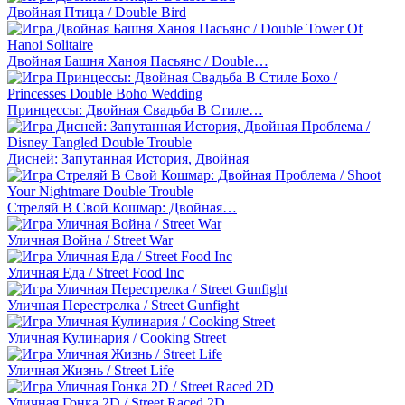
Двойная Птица / Double Bird
Двойная Башня Ханоя Пасьянс / Double…
Принцессы: Двойная Свадьба В Стиле…
Дисней: Запутанная История, Двойная
Стреляй В Свой Кошмар: Двойная…
Уличная Война / Street War
Уличная Еда / Street Food Inc
Уличная Перестрелка / Street Gunfight
Уличная Кулинария / Cooking Street
Уличная Жизнь / Street Life
Уличная Гонка 2D / Street Raced 2D