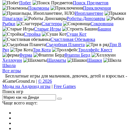
Побег
Поиск Предметов
Покемоны
Приключения
Инопланетяне
Прыгалки
Роботы-Динозавры
Рыбки
Слагтерра
Сокровища
Старые Игры
Башни
Стройка
Суши Кот
Счастливая Обезьянка
Съедобная Планета
Три В
Ряд
Три Кота
Троллфейс Квест
Ферма
Флаппи Берд
Хеллоуин
Шахматы
Шашки
Школа
Все игры
Бесплатные игры для мальчиков, девочек, детей и взрослых -
4GameGround.ru |
© 2026
Моды на Андроид игры
|
Free Games
Поиск игр
Чаще всего ищут:
игры на 2
симуляторы
Майнкрафт
гонки