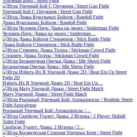
Уличный Боец / Street Fight
Уличный Бой С Оружием / Street Gun Fight
Драка Кукольных Бойцов / Ragdoll Fight
Человек-Паук: Драка на двоих / Spiderman…
Драка Бойцов Стикменов / Stick Battle Fight
Стикмен: Драка Толпы / Stickman Crowd Fight
Бесконечная Овечья Драка / Idle Sheep Fight
Избить Их В Уличной Драке 2D / Beat Em Up…
Матч Уличной Драки / Street Fight Match
Реальный Уличный Бой: Апокалипсис /…
Скибиди Туалет: Драка. 2 Игрока / 2…