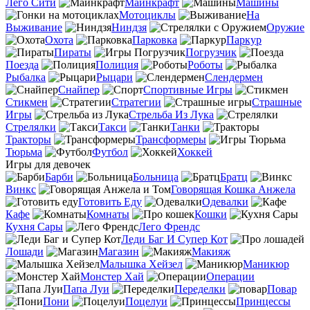
Лего Сити
Майнкрафт
Машины
Мотоциклы
На
Выживание
Ниндзя
Оружие
Охота
Парковка
Паркур
Пираты
Погрузчик
Поезда
Полиция
Роботы
Рыбалка
Рыцари
Слендермен
Снайпер
Спортивные Игры
Стикмен
Стратегии
Страшные
Игры
Стрельба Из Лука
Стрелялки
Такси
Танки
Тракторы
Трансформеры
Тюрьма
Футбол
Хоккей
Игры для девочек
Барби
Больница
Братц
Винкс
Говорящая Кошка Анжела
Готовить Еду
Одевалки
Кафе
Комнаты
Кошки
Кухня Сары
Лего Френдс
Леди Баг И Супер Кот
Лошади
Магазин
Макияж
Малышка Хейзел
Маникюр
Монстер Хай
Операции
Папа Луи
Переделки
Повар
Пони
Поцелуи
Принцессы