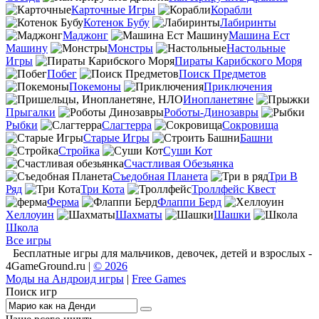
Карточные Игры
Корабли
Котенок Бубу
Лабиринты
Маджонг
Машина Ест
Машину
Монстры
Настольные
Игры
Пираты Карибского Моря
Побег
Поиск Предметов
Покемоны
Приключения
Инопланетяне
Прыгалки
Роботы-Динозавры
Рыбки
Слагтерра
Сокровища
Старые Игры
Башни
Стройка
Суши Кот
Счастливая Обезьянка
Съедобная Планета
Три В
Ряд
Три Кота
Троллфейс Квест
Ферма
Флаппи Берд
Хеллоуин
Шахматы
Шашки
Школа
Все игры
Бесплатные игры для мальчиков, девочек, детей и взрослых -
4GameGround.ru |
© 2026
Моды на Андроид игры
|
Free Games
Поиск игр