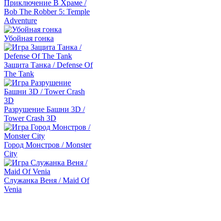
Приключение В Храме /
Bob The Robber 5: Temple
Adventure
Убойная гонка
Защита Танка / Defense Of
The Tank
Разрушение Башни 3D /
Tower Crash 3D
Город Монстров / Monster
City
Служанка Веня / Maid Of
Venia