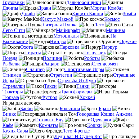
Грузовики
Дальнобойщики
Джипы
Драки
Мортал Комбат
Дрифт
Защита Башни
Зомби
Кактус Маккой
Космос
Лазерная Пушка
Лего
Лего Сити
Майнкрафт
Машины
Мотоциклы
На
Выживание
Ниндзя
Оружие
Охота
Парковка
Паркур
Пираты
Погрузчик
Поезда
Полиция
Роботы
Рыбалка
Рыцари
Слендермен
Снайпер
Спортивные Игры
Стикмен
Стратегии
Страшные
Игры
Стрельба Из Лука
Стрелялки
Такси
Танки
Тракторы
Трансформеры
Тюрьма
Футбол
Хоккей
Игры для девочек
Барби
Больница
Братц
Винкс
Говорящая Кошка Анжела
Готовить Еду
Одевалки
Кафе
Комнаты
Кошки
Кухня Сары
Лего Френдс
Леди Баг И Супер Кот