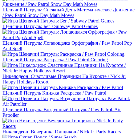
Щенячий Патруль: Снежный День Математическое Движение
/ Paw Patrol Snow Day Math Moves
Щенячий Патруль: Бег / Subway Patrol Games
Щенячий Патруль: Лопающаяся Орфография / Paw Patrol Pop
And Spell
Щенячий Патруль: Раскраска / Paw Patrol Coloring
Никелодеон: Счастливые Праздники На Курорте / Nick Jr:
Happy Holidays Resort
Щенячий Патруль Книжка Раскраска / Paw Patrol
Щенячий Патруль: Воздушный Патруль / Paw Patrol: Air
Patroller
Никелодеон: Вечеринка Гонщиков / Nick Jr. Party Racers