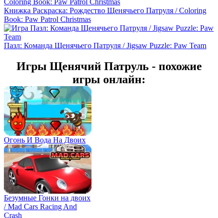
Книжка Раскраска: Рождество Щенячьего Патруля / Coloring
Book: Paw Patrol Christmas
Пазл: Команда Щенячьего Патруля / Jigsaw Puzzle: Paw Team
Игры Щенячий Патруль - похожие
игры онлайн:
Огонь И Вода На Двоих
Безумные Гонки на двоих
/ Mad Cars Racing And
Crash