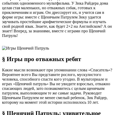
событиях одноименного мультфильма. У Зика Райдера дома
целая стая маленьких, но отважных собак, готовых к
приключениям и играм. Он дрессирует их, и учится сам в
форме игры: вместе с Щенячьим Патрулем Зику удается
заучивать простейшие арифметические формулы и изучать
свой родной язык. Знаете, как будет 2+2 на Английском? А он
знает! Вперед, за знаниями, вместе с играми про Щенячий
Патруль!
§ Игры про отважных ребят
Какие мысли возникают при упоминании слова «Спасатель»?
Вероятнее всего Вы представите рослого, мускулистого
человека, способного спасти кого угодно. В мультсериале и
играх «Щенячий патруль» Вы не увидите взрослых, отважно
спасающих людей, зато познакомитесь с целым щенячьим
патрулем, выполняющим те же самые задачи. Руководит
Щенячьим Патрулем не менее смелый ребенок, Зик Райдер,
которому на момент этой истории исполнилось 10 лет.
§ Щенячий Патруль: удивительное