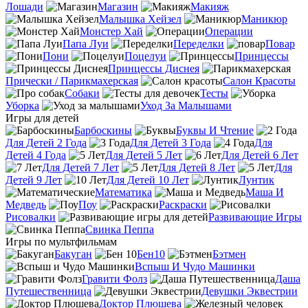
Лошади
Магазин
Макияж
Малышка Хейзел
Маникюр
Монстер Хай
Операции
Папа Луи
Переделки
Повар
Пони
Поцелуи
Принцессы
Принцессы Диснея
Прически / Парикмахерская
Салон Красоты
Собаки
Тесты
Уборка
Уход За Малышами
Игры для детей
Барбоскины
Буквы И Чтение
Для Детей 2 Года
Для Детей 3 Года
Для
Детей 4 Года
Для Детей 5 Лет
Для Детей 6 Лет
Для Детей 7 Лет
Для Детей 8 Лет
Для
Детей 9 Лет
Для Детей 10 Лет
Лунтик
Математика
Маша И
Медведь
Поу
Раскраски
Рисовалки
Развивающие Игры
Свинка Пеппа
Игры по мультфильмам
Бакуган
Бен10
Бэтмен
Вспыш И Чудо Машинки
Гравити Фолз
Даша
Путешественница
Девушки Эквестрии
Доктор Плюшева