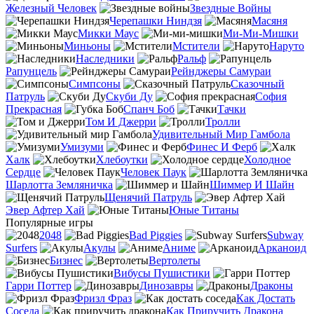
Железный Человек
Звездные Войны
Черепашки Ниндзя
Масяня
Микки Маус
Ми-Ми-Мишки
Миньоны
Мстители
Наруто
Наследники
Ральф
Рапунцель
Рейнджеры Самураи
Симпсоны
Сказочный
Патруль
Скуби Ду
София
Прекрасная
Спанч Боб
Тачки
Том И Джерри
Тролли
Удивительный Мир Гамбола
Умизуми
Финес И Ферб
Халк
Хлебоутки
Холодное
Сердце
Человек Паук
Шарлотта Земляничка
Шиммер И Шайн
Щенячий Патруль
Эвер Афтер Хай
Юные Титаны
Популярные игры
2048
Bad Piggies
Subway
Surfers
Акулы
Аниме
Арканоид
Бизнес
Вертолеты
Вибусы Пушистики
Гарри Поттер
Динозавры
Драконы
Фризл Фраз
Как Достать
Соседа
Как Приручить Дракона