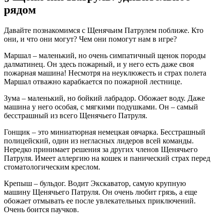
рядом
Давайте познакомимся с Щенячьим Патрулем поближе. Кто
они, и что они могут? Чем они помогут нам в игре?
Маршал – маленький, но очень симпатичный щенок породы
далматинец. Он здесь пожарный, и у него есть даже своя
пожарная машина! Несмотря на неуклюжесть и страх полета
Маршал отважно карабкается по пожарной лестнице.
Зума – маленький, но бойкий лабрадор. Обожает воду. Даже
машина у него особая, с мягкими подушками. Он – самый
бесстрашный из всего Щенячьего Патруля.
Гонщик – это миниатюрная немецкая овчарка. Бесстрашный
полицейский, один из негласных лидеров всей команды.
Нередко принимает решения за других членов Щенячьего
Патруля. Имеет аллергию на кошек и панический страх перед
стоматологическим креслом.
Крепыш – бульдог. Водит Экскаватор, самую крупную
машину Щенячьего Патруля. Он очень любит грязь, а еще
обожает отмывать ее после увлекательных приключений.
Очень боится паучков.