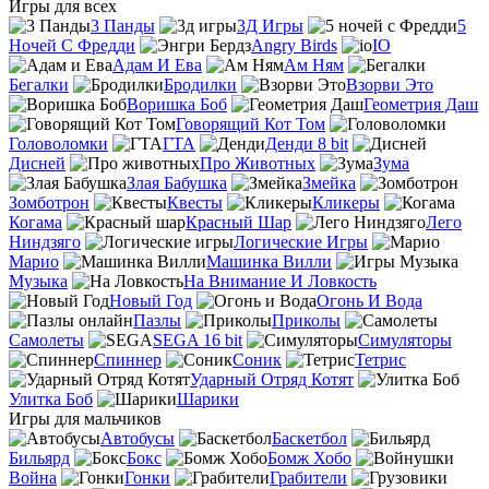
Игры для всех
3 Панды
3Д Игры
5
Ночей С Фредди
Angry Birds
IO
Адам И Ева
Ам Ням
Бегалки
Бродилки
Взорви Это
Воришка Боб
Геометрия Даш
Говорящий Кот Том
Головоломки
ГТА
Денди 8 bit
Дисней
Про Животных
Зума
Злая Бабушка
Змейка
Зомботрон
Квесты
Кликеры
Когама
Красный Шар
Лего
Ниндзяго
Логические Игры
Марио
Машинка Вилли
Музыка
На Внимание И Ловкость
Новый Год
Огонь И Вода
Пазлы
Приколы
Самолеты
SEGA 16 bit
Симуляторы
Спиннер
Соник
Тетрис
Ударный Отряд Котят
Улитка Боб
Шарики
Игры для мальчиков
Автобусы
Баскетбол
Бильярд
Бокс
Бомж Хобо
Война
Гонки
Грабители