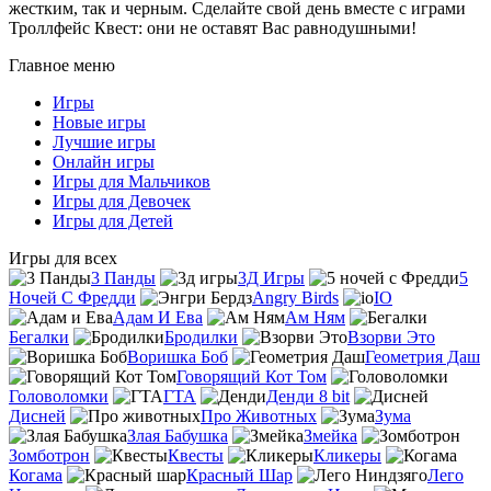
жестким, так и черным. Сделайте свой день вместе с играми
Троллфейс Квест: они не оставят Вас равнодушными!
Главное меню
Игры
Новые игры
Лучшие игры
Онлайн игры
Игры для Мальчиков
Игры для Девочек
Игры для Детей
Игры для всех
3 Панды
3Д Игры
5
Ночей С Фредди
Angry Birds
IO
Адам И Ева
Ам Ням
Бегалки
Бродилки
Взорви Это
Воришка Боб
Геометрия Даш
Говорящий Кот Том
Головоломки
ГТА
Денди 8 bit
Дисней
Про Животных
Зума
Злая Бабушка
Змейка
Зомботрон
Квесты
Кликеры
Когама
Красный Шар
Лего