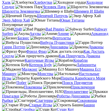
Халк
Хлебоутки
Холодное
Сердце
Человек Паук
Шарлотта Земляничка
Шиммер И Шайн
Щенячий Патруль
Эвер Афтер Хай
Юные Титаны
Популярные игры
2048
Bad Piggies
Subway
Surfers
Акулы
Аниме
Арканоид
Бизнес
Вертолеты
Вибусы Пушистики
Гарри Поттер
Динозавры
Драконы
Фризл Фраз
Как Достать
Соседа
Как Приручить Дракона
Карточные Игры
Корабли
Котенок Бубу
Лабиринты
Маджонг
Машина Ест
Машину
Монстры
Настольные
Игры
Пираты Карибского Моря
Побег
Поиск Предметов
Покемоны
Приключения
Инопланетяне
Прыгалки
Роботы-Динозавры
Рыбки
Слагтерра
Сокровища
Старые Игры
Башни
Стройка
Суши Кот