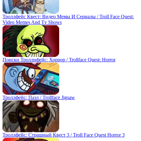
Троллфейс Квест: Видео Мемы И Сериалы / Troll Face Quest:
Video Memes And Tv Shows
Поиски Троллифейс: Хоррор / Trollface Quest: Horror
Троллфейс: Пазл / Trollface Jigsaw
Троллфейс: Страшный Квест 3 / Troll Face Quest Horror 3