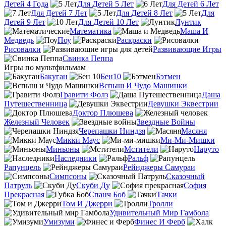
Детей 4 Года
Для Детей 5 Лет
Для Детей 6 Лет
Для Детей 7 Лет
Для Детей 8 Лет
Для
Детей 9 Лет
Для Детей 10 Лет
Лунтик
Математика
Маша И
Медведь
Поу
Раскраски
Рисовалки
Развивающие Игры
Свинка Пеппа
Игры по мультфильмам
Бакуган
Бен10
Бэтмен
Вспыш И Чудо Машинки
Гравити Фолз
Даша
Путешественница
Девушки Эквестрии
Доктор Плюшева
Железный Человек
Звездные Войны
Черепашки Ниндзя
Масяня
Микки Маус
Ми-Ми-Мишки
Миньоны
Мстители
Наруто
Наследники
Ральф
Рапунцель
Рейнджеры Самураи
Симпсоны
Сказочный
Патруль
Скуби Ду
София
Прекрасная
Спанч Боб
Тачки
Том И Джерри
Тролли
Удивительный Мир Гамбола
Умизуми
Финес И Ферб