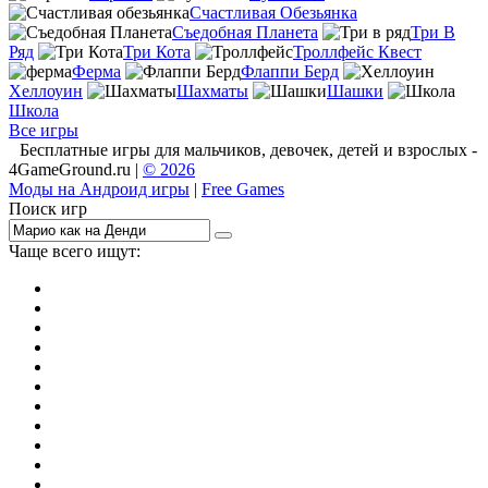
Счастливая Обезьянка
Съедобная Планета
Три В
Ряд
Три Кота
Троллфейс Квест
Ферма
Флаппи Берд
Хеллоуин
Шахматы
Шашки
Школа
Все игры
Бесплатные игры для мальчиков, девочек, детей и взрослых -
4GameGround.ru |
© 2026
Моды на Андроид игры
|
Free Games
Поиск игр
Чаще всего ищут:
игры на 2
симуляторы
Майнкрафт
гонки
стрелялки
тесты
io
головоломки
танки
марио
поиск предметов