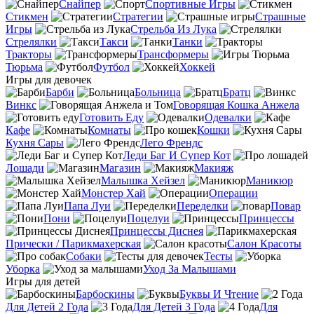
Снайпер
Спортивные Игры
Стикмен
Стратегии
Страшные
Игры
Стрельба Из Лука
Стрелялки
Такси
Танки
Тракторы
Трансформеры
Тюрьма
Футбол
Хоккей
Игры для девочек
Барби
Больница
Братц
Винкс
Говорящая Кошка Анжела
Готовить Еду
Одевалки
Кафе
Комнаты
Кошки
Кухня Сары
Лего Френдс
Леди Баг И Супер Кот
Лошади
Магазин
Макияж
Малышка Хейзел
Маникюр
Монстер Хай
Операции
Папа Луи
Переделки
Повар
Пони
Поцелуи
Принцессы
Принцессы Диснея
Прически / Парикмахерская
Салон Красоты
Собаки
Тесты
Уборка
Уход За Малышами
Игры для детей
Барбоскины
Буквы И Чтение
Для Детей 2 Года
Для Детей 3 Года
Для