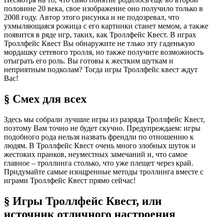
половине 20 века, свое изображение оно получило только в
2008 году. Автор этого рисунка и не подозревал, что
ухмыляющаяся рожица с его картинки станет мемом, а также
появится в ряде игр, таких, как Троллфейс Квест. В играх
Троллфейс Квест Вы обнаружите не тлько эту гаденькую
мордашку сетевого тролля, но также получите возможность
отыграть его роль. Вы готовы к жестким шуткам и
неприятным подколам? Тогда игры Троллфейс квест ждут
Вас!
§ Смех для всех
Здесь мы собрали лучшие игры из разряда Троллфейс Квест,
поэтому Вам точно не будет скучно. Предупреждаем: игры
подобного рода нельзя назвать френдли по отношению к
людям. В Троллфейс Квест очень много злобных шуток и
жестоких пранков, неуместных замечаний и, что самое
главное – троллинга столько, что уже плещет через край.
Придумайте самые изощренные методы троллинга вместе с
играми Троллфейс Квест прямо сейчас!
§ Игры Троллфейс Квест, или
источник отличного настроения