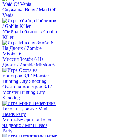
Служанка Веня / Maid Of
Venia
Убийца Гоблинов / Goblin
Killer
Миссия Зомби 6 На
Двоих / Zombie Mission 6
Охота на монстров 3Д /
Monster Hunting City
Shooting
Мини-Вечеринка Голов
на двоих / Mini Heads
Party