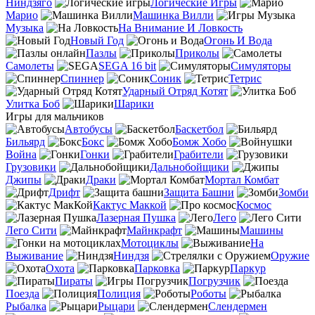
Ниндзяго
Логические Игры
Марио
Машинка Вилли
Музыка
На Внимание И Ловкость
Новый Год
Огонь И Вода
Пазлы
Приколы
Самолеты
SEGA 16 bit
Симуляторы
Спиннер
Соник
Тетрис
Ударный Отряд Котят
Улитка Боб
Шарики
Игры для мальчиков
Автобусы
Баскетбол
Бильярд
Бокс
Бомж Хобо
Война
Гонки
Грабители
Грузовики
Дальнобойщики
Джипы
Драки
Мортал Комбат
Дрифт
Защита Башни
Зомби
Кактус Маккой
Космос
Лазерная Пушка
Лего
Лего Сити
Майнкрафт
Машины
Мотоциклы
На
Выживание
Ниндзя
Оружие
Охота
Парковка
Паркур
Пираты
Погрузчик
Поезда
Полиция
Роботы
Рыбалка
Рыцари
Слендермен