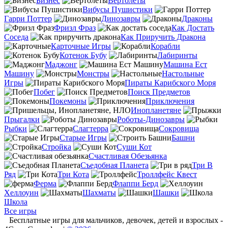
Бизнес
Вертолеты
Вибусы Пушистики
Гарри Поттер
Динозавры
Драконы
Фризл Фраз
Как Достать
Соседа
Как Приручить Дракона
Карточные Игры
Корабли
Котенок Бубу
Лабиринты
Маджонг
Машина Ест
Машину
Монстры
Настольные
Игры
Пираты Карибского Моря
Побег
Поиск Предметов
Покемоны
Приключения
Инопланетяне
Прыгалки
Роботы-Динозавры
Рыбки
Слагтерра
Сокровища
Старые Игры
Башни
Стройка
Суши Кот
Счастливая Обезьянка
Съедобная Планета
Три В
Ряд
Три Кота
Троллфейс Квест
Ферма
Флаппи Берд
Хеллоуин
Шахматы
Шашки
Школа
Все игры
Бесплатные игры для мальчиков, девочек, детей и взрослых -