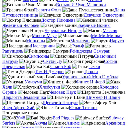
Вспыш И Чудо Машинки
Гравити Фолз
Даша
Путешественница
Девушки Эквестрии
Доктор Плюшева
Железный Человек
Звездные Войны
Черепашки Ниндзя
Масяня
Микки Маус
Ми-Ми-Мишки
Миньоны
Мстители
Наруто
Наследники
Ральф
Рапунцель
Рейнджеры Самураи
Симпсоны
Сказочный
Патруль
Скуби Ду
София
Прекрасная
Спанч Боб
Тачки
Том И Джерри
Тролли
Удивительный Мир Гамбола
Умизуми
Финес И Ферб
Халк
Хлебоутки
Холодное
Сердце
Человек Паук
Шарлотта Земляничка
Шиммер И Шайн
Щенячий Патруль
Эвер Афтер Хай
Юные Титаны
Популярные игры
2048
Bad Piggies
Subway
Surfers
Акулы
Аниме
Арканоид