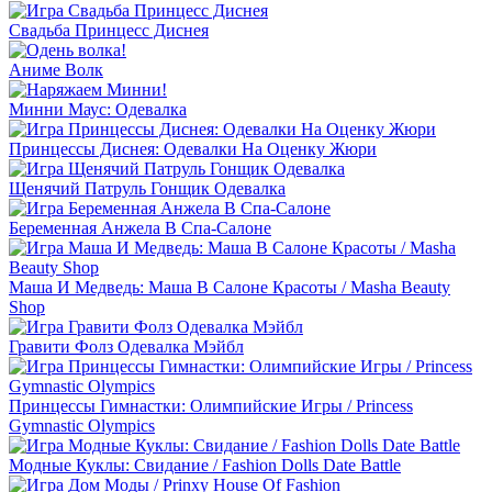
Свадьба Принцесс Диснея
Аниме Волк
Минни Маус: Одевалка
Принцессы Диснея: Одевалки На Оценку Жюри
Щенячий Патруль Гонщик Одевалка
Беременная Анжела В Спа-Салоне
Маша И Медведь: Маша В Салоне Красоты / Masha Beauty
Shop
Гравити Фолз Одевалка Мэйбл
Принцессы Гимнастки: Олимпийские Игры / Princess
Gymnastic Olympics
Модные Куклы: Свидание / Fashion Dolls Date Battle