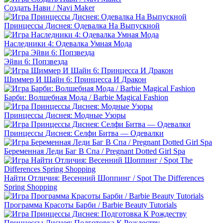
Создать Нави / Navi Maker
Принцессы Диснея: Одевалка На Выпускной
Наследники 4: Одевалка Умная Мода
Эйви 6: Попзвезда
Шиммер И Шайн 6: Принцесса И Дракон
Барби: Волшебная Мода / Barbie Magical Fashion
Принцессы Диснея: Модные Узоры
Принцессы Диснея: Селфи Битва — Одевалки
Беременная Леди Баг В Спа / Pregnant Dotted Girl Spa
Найти Отличия: Весенний Шоппинг / Spot The Differences
Spring Shopping
Программа Красоты Барби / Barbie Beauty Tutorials
Принцессы Диснея: Подготовка К Рождеству