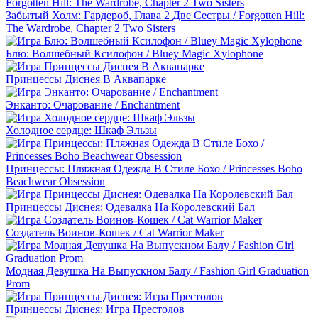
Забытый Холм: Гардероб, Глава 2 Две Сестры / Forgotten Hill:
The Wardrobe, Chapter 2 Two Sisters
Блю: Волшебный Ксилофон / Bluey Magic Xylophone
Принцессы Диснея В Аквапарке
Энканто: Очарование / Enchantment
Холодное сердце: Шкаф Эльзы
Принцессы: Пляжная Одежда В Стиле Бохо / Princesses Boho
Beachwear Obsession
Принцессы Диснея: Одевалка На Королевский Бал
Создатель Воинов-Кошек / Cat Warrior Maker
Модная Девушка На Выпускном Балу / Fashion Girl Graduation
Prom
Принцессы Диснея: Игра Престолов