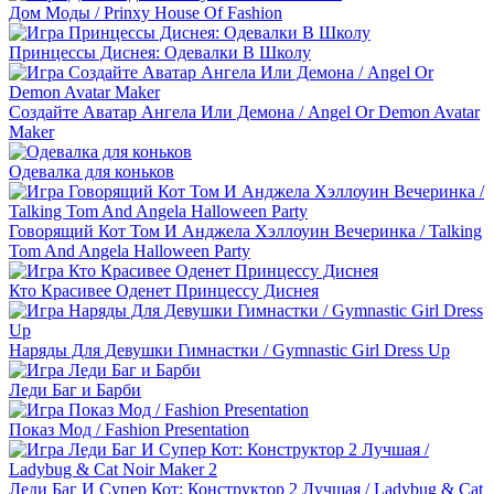
Дом Моды / Prinxy House Of Fashion
Принцессы Диснея: Одевалки В Школу
Создайте Аватар Ангела Или Демона / Angel Or Demon Avatar
Maker
Одевалка для коньков
Говорящий Кот Том И Анджела Хэллоуин Вечеринка / Talking
Tom And Angela Halloween Party
Кто Красивее Оденет Принцессу Диснея
Наряды Для Девушки Гимнастки / Gymnastic Girl Dress Up
Леди Баг и Барби
Показ Мод / Fashion Presentation
Леди Баг И Супер Кот: Конструктор 2 Лучшая / Ladybug & Cat