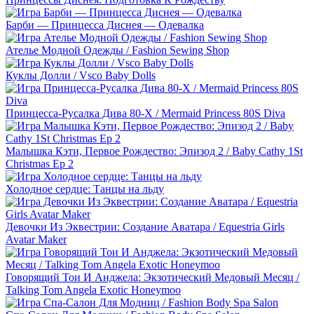
Барби — Принцесса Диснея — Одевалка
Ателье Модной Одежды / Fashion Sewing Shop
Куклы Долли / Vsco Baby Dolls
Принцесса-Русалка Дива 80-Х / Mermaid Princess 80S Diva
Малышка Кэти, Первое Рождество: Эпизод 2 / Baby Cathy 1St
Christmas Ep 2
Холодное сердце: Танцы на льду
Девочки Из Эквестрии: Создание Аватара / Equestria Girls
Avatar Maker
Говорящий Тои И Анджела: Экзотический Медовый Месяц /
Talking Tom Angela Exotic Honeymoo