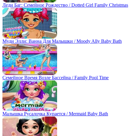
Леди Баг: Семейное Рождество / Dotted Girl Family Christmas
Муди Элли: Ванна Для Малышки / Moody Ally Baby Bath
Семейное Время Возле Бассейна / Family Pool Time
Малышка Русалочка Купается / Mermaid Baby Bath