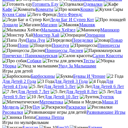
Готовить Еду
Одевалки
Кафе
Комнаты
Кошки
Кухня Сары
Лего Френдс
Леди Баг И Супер Кот
Лошади
Магазин
Макияж
Малышка Хейзел
Маникюр
Монстер Хай
Операции
Папа Луи
Переделки
Повар
Пони
Поцелуи
Принцессы
Принцессы Диснея
Прически / Парикмахерская
Салон Красоты
Собаки
Тесты
Уборка
Уход За Малышами
Игры для детей
Барбоскины
Буквы И Чтение
Для Детей 2 Года
Для Детей 3 Года
Для
Детей 4 Года
Для Детей 5 Лет
Для Детей 6 Лет
Для Детей 7 Лет
Для Детей 8 Лет
Для
Детей 9 Лет
Для Детей 10 Лет
Лунтик
Математика
Маша И
Медведь
Поу
Раскраски
Рисовалки
Развивающие Игры
Свинка Пеппа
Игры по мультфильмам
Бакуган
Бен10
Бэтмен