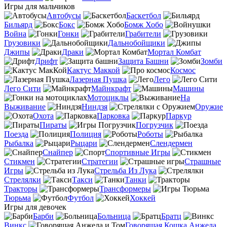
Игры для мальчиков
Автобусы
Баскетбол
Бильярд
Бокс
Бомж Хобо
Война
Гонки
Грабители
Грузовики
Дальнобойщики
Джипы
Драки
Мортал Комбат
Дрифт
Защита Башни
Зомби
Кактус Маккой
Космос
Лазерная Пушка
Лего
Лего Сити
Майнкрафт
Машины
Мотоциклы
На
Выживание
Ниндзя
Оружие
Охота
Парковка
Паркур
Пираты
Погрузчик
Поезда
Полиция
Роботы
Рыбалка
Рыцари
Слендермен
Снайпер
Спортивные Игры
Стикмен
Стратегии
Страшные
Игры
Стрельба Из Лука
Стрелялки
Такси
Танки
Тракторы
Трансформеры
Тюрьма
Футбол
Хоккей
Игры для девочек
Барби
Больница
Братц
Винкс
Говорящая Кошка Анжела