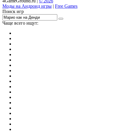
4GameGround.ru |
© 2026
Моды на Андроид игры
|
Free Games
Поиск игр
Чаще всего ищут:
игры на 2
симуляторы
Майнкрафт
гонки
стрелялки
тесты
io
головоломки
танки
марио
поиск предметов
зомби
Такси
денди
огонь и вода
игры на 3
бродилки
аниме
драки