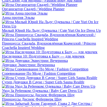
Спа-Салон Для Модниц / Fashion Body Spa Salon
Организатор Свадеб / Wedding Planner
Анна против Эльзы
Милый Юрий На Льду: Одевалка / Cute Yuri On Ice Dress Up
Принцесса: Свадьба, Вдохновлённая Коачеллой / Princess
Coachella Inspired Wedding
Наследники 10: Подготовка к Балу — для девочек
Девушки Эквестрии: Вечеринка
Соревнование По Моде / Fashion Competition
Супер Девушки В Сауне / Super Girls Sauna Realife
Уход За Ребенком: Одевалка / Baby Care Dress Up
Принцессы Диснея: Фейерверк Шоу