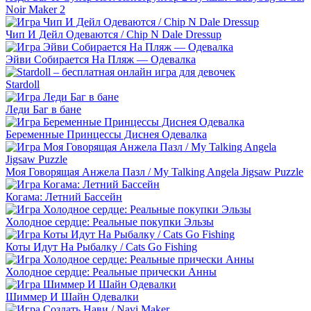
Noir Maker 2
Чип И Дейл Одеваются / Chip N Dale Dressup
Эйви Собирается На Пляж — Одевалка
Stardoll
Леди Баг в бане
Беременные Принцессы Диснея Одевалка
Моя Говорящая Анжела Пазл / My Talking Angela Jigsaw Puzzle
Когама: Летний Бассейн
Холодное сердце: Реальные покупки Эльзы
Коты Идут На Рыбалку / Cats Go Fishing
Холодное сердце: Реальные прически Анны
Шиммер И Шайн Одевалки