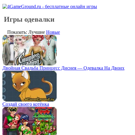
Игры одевалки
Показать: Лучшие
Новые
Двойная Свадьба Принцесс Диснея — Одевалка На Двоих
Создай своего котёнка