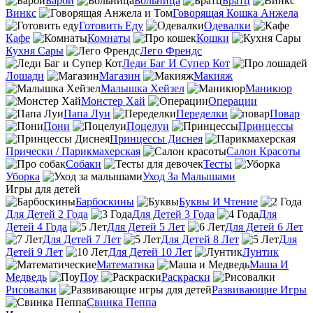
Барби
Больница
Братц
Винкс
Говорящая Кошка Анжела
Готовить Еду
Одевалки
Кафе
Комнаты
Кошки
Кухня Сары
Лего Френдс
Леди Баг И Супер Кот
Лошади
Магазин
Макияж
Малышка Хейзел
Маникюр
Монстер Хай
Операции
Папа Луи
Переделки
Повар
Пони
Поцелуи
Принцессы
Принцессы Диснея
Прически / Парикмахерская
Салон Красоты
Собаки
Тесты
Уборка
Уход За Малышами
Игры для детей
Барбоскины
Буквы И Чтение
Для Детей 2 Года
Для Детей 3 Года
Для
Детей 4 Года
Для Детей 5 Лет
Для Детей 6 Лет
Для Детей 7 Лет
Для Детей 8 Лет
Для
Детей 9 Лет
Для Детей 10 Лет
Лунтик
Математика
Маша И
Медведь
Поу
Раскраски
Рисовалки
Развивающие Игры
Свинка Пеппа