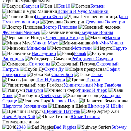
Игры по мультфильмам
Бакуган
Бен10
Бэтмен
Вспыш И Чудо Машинки
Гравити Фолз
Даша
Путешественница
Девушки Эквестрии
Доктор Плюшева
Железный Человек
Звездные Войны
Черепашки Ниндзя
Масяня
Микки Маус
Ми-Ми-Мишки
Миньоны
Мстители
Наруто
Наследники
Ральф
Рапунцель
Рейнджеры Самураи
Симпсоны
Сказочный
Патруль
Скуби Ду
София
Прекрасная
Спанч Боб
Тачки
Том И Джерри
Тролли
Удивительный Мир Гамбола
Умизуми
Финес И Ферб
Халк
Хлебоутки
Холодное
Сердце
Человек Паук
Шарлотта Земляничка
Шиммер И Шайн
Щенячий Патруль
Эвер Афтер Хай
Юные Титаны
Популярные игры
2048
Bad Piggies
Subway