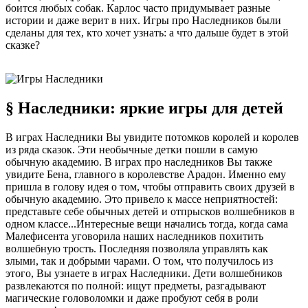
боится любых собак. Карлос часто придумывает разные
истории и даже верит в них. Игры про Наследников были
сделаны для тех, кто хочет узнать: а что дальше будет в этой
сказке?
§ Наследники: яркие игры для детей
В играх Наследники Вы увидите потомков королей и королев
из ряда сказок. Эти необычные детки пошли в самую
обычную академию. В играх про наследников Вы также
увидите Бена, главного в королевстве Арадон. Именно ему
пришла в голову идея о том, чтобы отправить своих друзей в
обычную академию. Это привело к массе неприятностей:
представьте себе обычных детей и отпрысков волшебников в
одном классе...Интересные вещи начались тогда, когда сама
Малефисента уговорила наших наследников похитить
волшебную трость. Последняя позволяла управлять как
злыми, так и добрыми чарами. О том, что получилось из
этого, Вы узнаете в играх Наследники. Дети волшебников
развлекаются по полной: ищут предметы, разгадывают
магические головоломки и даже пробуют себя в роли