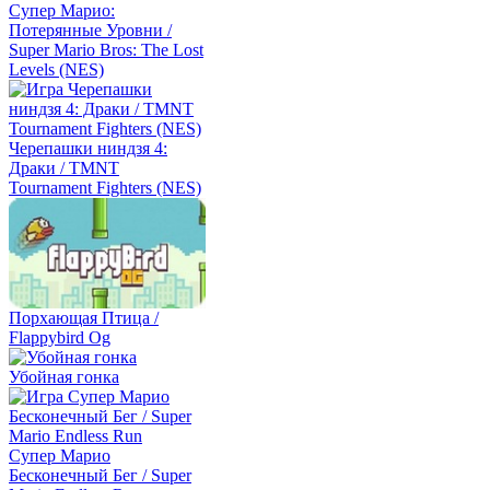
Супер Марио:
Потерянные Уровни /
Super Mario Bros: The Lost
Levels (NES)
Черепашки ниндзя 4:
Драки / TMNT
Tournament Fighters (NES)
Порхающая Птица /
Flappybird Og
Убойная гонка
Супер Марио
Бесконечный Бег / Super