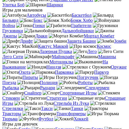
Улитка Боб
Шарики
Игры для мальчиков
Автобусы
Баскетбол
Бильярд
Бокс
Бомж Хобо
Война
Гонки
Грабители
Грузовики
Дальнобойщики
Джипы
Драки
Мортал Комбат
Дрифт
Защита Башни
Зомби
Кактус Маккой
Космос
Лазерная Пушка
Лего
Лего Сити
Майнкрафт
Машины
Мотоциклы
На
Выживание
Ниндзя
Оружие
Охота
Парковка
Паркур
Пираты
Погрузчик
Поезда
Полиция
Роботы
Рыбалка
Рыцари
Слендермен
Снайпер
Спортивные Игры
Стикмен
Стратегии
Страшные
Игры
Стрельба Из Лука
Стрелялки
Такси
Танки
Тракторы
Трансформеры
Тюрьма
Футбол
Хоккей
Игры для девочек