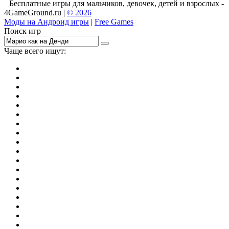
Бесплатные игры для мальчиков, девочек, детей и взрослых -
4GameGround.ru |
© 2026
Моды на Андроид игры
|
Free Games
Поиск игр
Чаще всего ищут:
игры на 2
симуляторы
Майнкрафт
гонки
стрелялки
тесты
io
головоломки
танки
марио
поиск предметов
зомби
Такси
денди
огонь и вода
игры на 3
бродилки
аниме