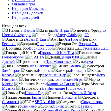
Онлайн игры
Игры для Мальчиков
Игры для Девочек
Игры для Детей
Игры для всех
3 Панды
3Д Игры
5
Ночей С Фредди
Angry Birds
IO
Адам И Ева
Ам Ням
Бегалки
Бродилки
Взорви Это
Воришка Боб
Геометрия Даш
Говорящий Кот Том
Головоломки
ГТА
Денди 8 bit
Дисней
Про Животных
Зума
Злая Бабушка
Змейка
Зомботрон
Квесты
Кликеры
Когама
Красный Шар
Лего
Ниндзяго
Логические Игры
Марио
Машинка Вилли
Музыка
На Внимание И Ловкость
Новый Год
Огонь И Вода
Пазлы
Приколы
Самолеты
SEGA 16 bit
Симуляторы
Спиннер
Соник
Тетрис
Ударный Отряд Котят