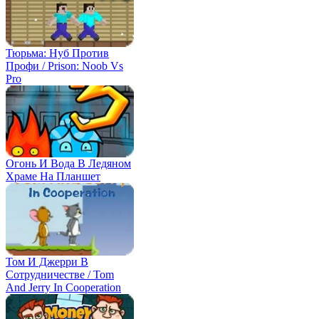
Тюрьма: Нуб Против
Профи / Prison: Noob Vs
Pro
Огонь И Вода В Ледяном
Храме На Планшет
Том И Джерри В
Сотрудничестве / Tom
And Jerry In Cooperation