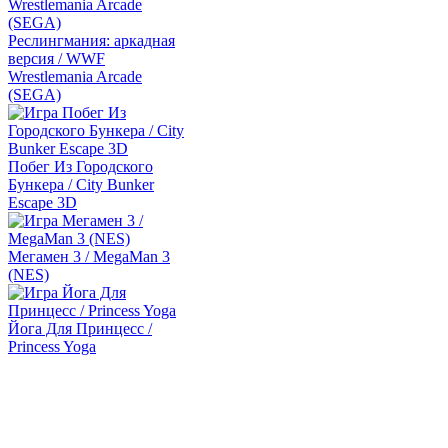
Реслингмания: аркадная
версия / WWF
Wrestlemania Arcade
(SEGA)
Побег Из Городского
Бункера / City Bunker
Escape 3D
Мегамен 3 / MegaMan 3
(NES)
Йога Для Принцесс /
Princess Yoga