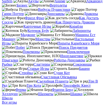
Surfers
Акулы
Аниме
Арканоид
Бизнес
Вертолеты
Вибусы Пушистики
Гарри Поттер
Динозавры
Драконы
Фризл Фраз
Как Достать
Соседа
Как Приручить Дракона
Карточные Игры
Корабли
Котенок Бубу
Лабиринты
Маджонг
Машина Ест
Машину
Монстры
Настольные
Игры
Пираты Карибского Моря
Побег
Поиск Предметов
Покемоны
Приключения
Инопланетяне
Прыгалки
Роботы-Динозавры
Рыбки
Слагтерра
Сокровища
Старые Игры
Башни
Стройка
Суши Кот
Счастливая Обезьянка
Съедобная Планета
Три В
Ряд
Три Кота
Троллфейс Квест
Ферма
Флаппи Берд
Хеллоуин
Шахматы
Шашки
Школа
Все игры