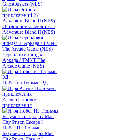
Ghostbusters (NES)
Остров приключений 2 /
Adventure Island II (NES)
Черепашки ниндзя 2:
Аркада / TMNT The
Arcade Game (NES)
Побег из Тюрьмы 3Д
Алеша Попович:
приключения
Побег Из Тюрьмы
Безумного Города / Mad
City Prison Escape I