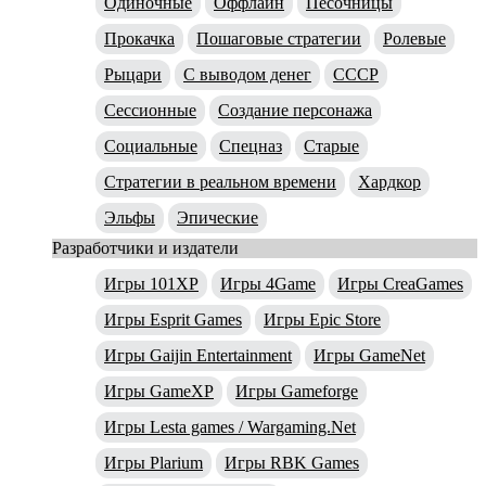
Одиночные
Оффлайн
Песочницы
Прокачка
Пошаговые стратегии
Ролевые
Рыцари
С выводом денег
СССР
Сессионные
Создание персонажа
Социальные
Спецназ
Старые
Стратегии в реальном времени
Хардкор
Эльфы
Эпические
Разработчики и издатели
Игры 101XP
Игры 4Game
Игры CreaGames
Игры Esprit Games
Игры Epic Store
Игры Gaijin Entertainment
Игры GameNet
Игры GameXP
Игры Gameforge
Игры Lesta games / Wargaming.Net
Игры Plarium
Игры RBK Games