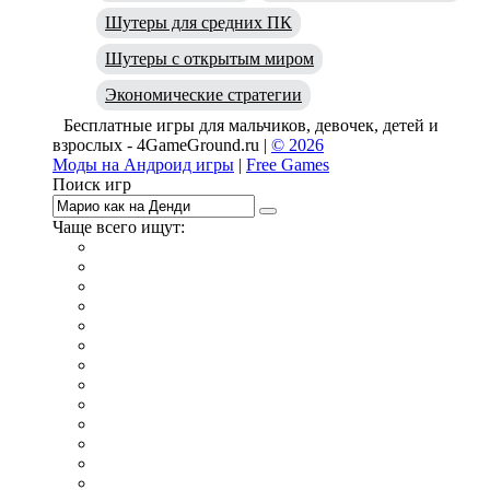
Шутеры для средних ПК
Шутеры с открытым миром
Экономические стратегии
Бесплатные игры для мальчиков, девочек, детей и
взрослых - 4GameGround.ru |
© 2026
Моды на Андроид игры
|
Free Games
Поиск игр
Чаще всего ищут:
игры на 2
симуляторы
Майнкрафт
гонки
стрелялки
тесты
io
головоломки
танки
марио
поиск предметов
зомби
Такси