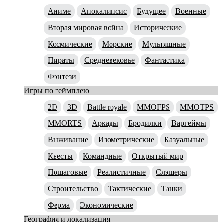
Аниме
Апокалипсис
Будущее
Военные
Вторая мировая война
Исторические
Космические
Морские
Мультяшные
Пираты
Средневековье
Фантастика
Фэнтези
Игры по геймплею
2D
3D
Battle royale
MMOFPS
MMOTPS
MMORTS
Аркады
Бродилки
Варгеймы
Выживание
Изометрические
Казуальные
Квесты
Командные
Открытый мир
Пошаговые
Реалистичные
Слэшеры
Строительство
Тактические
Танки
Ферма
Экономические
География и локализация