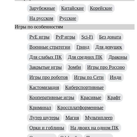
Зарубежные
Китайские
Корейские
На русском
Русские
Игры по особенностям
PvE игры
PvP игры
Sci-Fi
Без доната
Военные стратегии
Гринд
Для девушек
Для слабых ПК
Для средних ПК
Драконы
Закрытые игры
Зомби
Игры про Россию
Игры про роботов
Игры по Сети
Инди
Кастомизация
Киберспортивные
Кооперативные игры
Красивые
Крафт
Криминал
Кроссплатформенные
Лутер шутеры
Магия
Мультиплеер
Орки и гоблины
На двоих на одном ПК