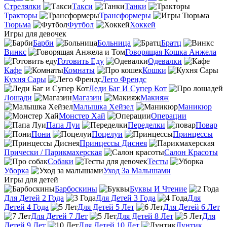
Стрелялки
Такси
Танки
Тракторы
Трансформеры
Тюрьма
Футбол
Хоккей
Игры для девочек
Барби
Больница
Братц
Винкс
Говорящая Кошка Анжела
Готовить Еду
Одевалки
Кафе
Комнаты
Кошки
Кухня Сары
Лего Френдс
Леди Баг И Супер Кот
Лошади
Магазин
Макияж
Малышка Хейзел
Маникюр
Монстер Хай
Операции
Папа Луи
Переделки
Повар
Пони
Поцелуи
Принцессы
Принцессы Диснея
Прически / Парикмахерская
Салон Красоты
Собаки
Тесты
Уборка
Уход За Малышами
Игры для детей
Барбоскины
Буквы И Чтение
Для Детей 2 Года
Для Детей 3 Года
Для
Детей 4 Года
Для Детей 5 Лет
Для Детей 6 Лет
Для Детей 7 Лет
Для Детей 8 Лет
Для
Детей 9 Лет
Для Детей 10 Лет
Лунтик