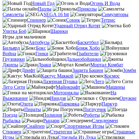
Новый Год
Огонь И Вода
Пазлы
Приколы
Самолеты
SEGA 16 bit
Симуляторы
Спиннер
Соник
Тетрис
Ударный Отряд Котят
Улитка Боб
Шарики
Игры для мальчиков
Автобусы
Баскетбол
Бильярд
Бокс
Бомж Хобо
Война
Гонки
Грабители
Грузовики
Дальнобойщики
Джипы
Драки
Мортал Комбат
Дрифт
Защита Башни
Зомби
Кактус Маккой
Космос
Лазерная Пушка
Лего
Лего Сити
Майнкрафт
Машины
Мотоциклы
На
Выживание
Ниндзя
Оружие
Охота
Парковка
Паркур
Пираты
Погрузчик
Поезда
Полиция
Роботы
Рыбалка
Рыцари
Слендермен
Снайпер
Спортивные Игры
Стикмен
Стратегии
Страшные
Игры
Стрельба Из Лука