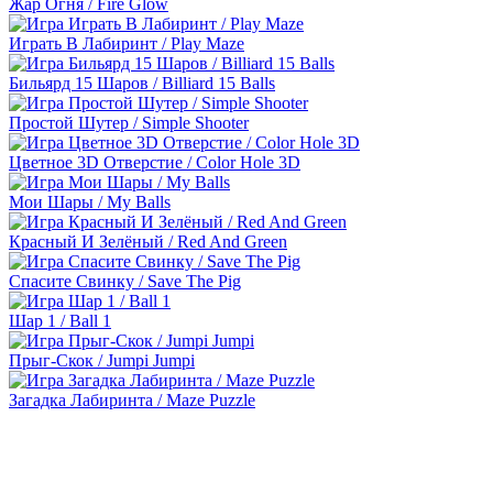
Жар Огня / Fire Glow
Играть В Лабиринт / Play Maze
Бильярд 15 Шаров / Billiard 15 Balls
Простой Шутер / Simple Shooter
Цветное 3D Отверстие / Color Hole 3D
Мои Шары / My Balls
Красный И Зелёный / Red And Green
Спасите Свинку / Save The Pig
Шар 1 / Ball 1
Прыг-Скок / Jumpi Jumpi
Загадка Лабиринта / Maze Puzzle