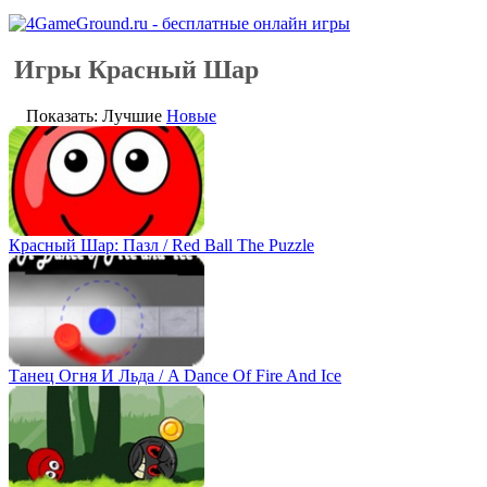
Игры Красный Шар
Показать: Лучшие
Новые
Красный Шар: Пазл / Red Ball The Puzzle
Танец Огня И Льда / A Dance Of Fire And Ice