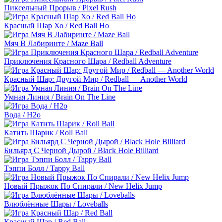
Пиксельный Прорыв / Pixel Rush
Красный Шар Хо / Red Ball Ho
Мяч В Лабиринте / Maze Ball
Приключения Красного Шара / Redball Adventure
Красный Шар: Другой Мир / Redball — Another World
Умная Линия / Brain On The Line
Вода / H2o
Катить Шарик / Roll Ball
Бильярд С Черной Дырой / Black Hole Billiard
Тэппи Болл / Tappy Ball
Новый Прыжок По Спирали / New Helix Jump
Влюблённые Шары / Loveballs
Красный Шар / Red Ball