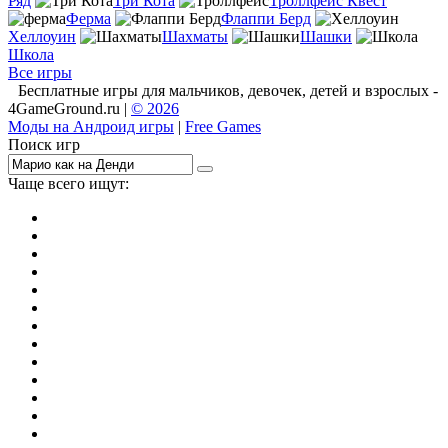
Ряд
Три Кота
Троллфейс Квест
Ферма
Флаппи Берд
Хеллоуин
Шахматы
Шашки
Школа
Все игры
Бесплатные игры для мальчиков, девочек, детей и взрослых -
4GameGround.ru |
© 2026
Моды на Андроид игры
|
Free Games
Поиск игр
Чаще всего ищут:
игры на 2
симуляторы
Майнкрафт
гонки
стрелялки
тесты
io
головоломки
танки
марио
поиск предметов
зомби
Такси