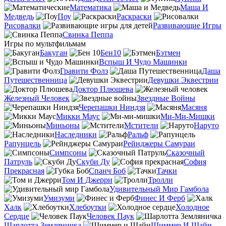
Математика
Маша И
Медведь
Поу
Раскраски
Рисовалки
Развивающие Игры
Свинка Пеппа
Игры по мультфильмам
Бакуган
Бен10
Бэтмен
Вспыш И Чудо Машинки
Гравити Фолз
Даша
Путешественница
Девушки Эквестрии
Доктор Плюшева
Железный Человек
Звездные Войны
Черепашки Ниндзя
Масяня
Микки Маус
Ми-Ми-Мишки
Миньоны
Мстители
Наруто
Наследники
Ральф
Рапунцель
Рейнджеры Самураи
Симпсоны
Сказочный
Патруль
Скуби Ду
София
Прекрасная
Спанч Боб
Тачки
Том И Джерри
Тролли
Удивительный Мир Гамбола
Умизуми
Финес И Ферб
Халк
Хлебоутки
Холодное
Сердце
Человек Паук
Шарлотта Земляничка
Шиммер И Шайн