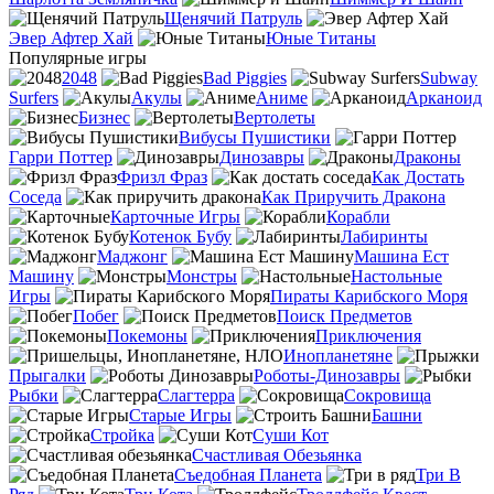
Щенячий Патруль
Эвер Афтер Хай
Юные Титаны
Популярные игры
2048
Bad Piggies
Subway
Surfers
Акулы
Аниме
Арканоид
Бизнес
Вертолеты
Вибусы Пушистики
Гарри Поттер
Динозавры
Драконы
Фризл Фраз
Как Достать
Соседа
Как Приручить Дракона
Карточные Игры
Корабли
Котенок Бубу
Лабиринты
Маджонг
Машина Ест
Машину
Монстры
Настольные
Игры
Пираты Карибского Моря
Побег
Поиск Предметов
Покемоны
Приключения
Инопланетяне
Прыгалки
Роботы-Динозавры
Рыбки
Слагтерра
Сокровища
Старые Игры
Башни
Стройка
Суши Кот
Счастливая Обезьянка
Съедобная Планета
Три В