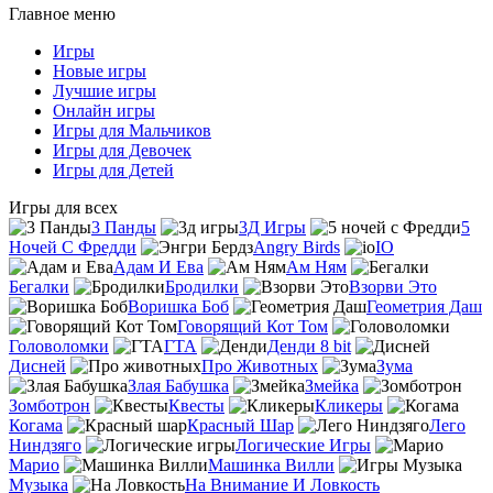
Главное меню
Игры
Новые игры
Лучшие игры
Онлайн игры
Игры для Мальчиков
Игры для Девочек
Игры для Детей
Игры для всех
3 Панды
3Д Игры
5
Ночей С Фредди
Angry Birds
IO
Адам И Ева
Ам Ням
Бегалки
Бродилки
Взорви Это
Воришка Боб
Геометрия Даш
Говорящий Кот Том
Головоломки
ГТА
Денди 8 bit
Дисней
Про Животных
Зума
Злая Бабушка
Змейка
Зомботрон
Квесты
Кликеры
Когама
Красный Шар
Лего
Ниндзяго
Логические Игры
Марио
Машинка Вилли
Музыка
На Внимание И Ловкость