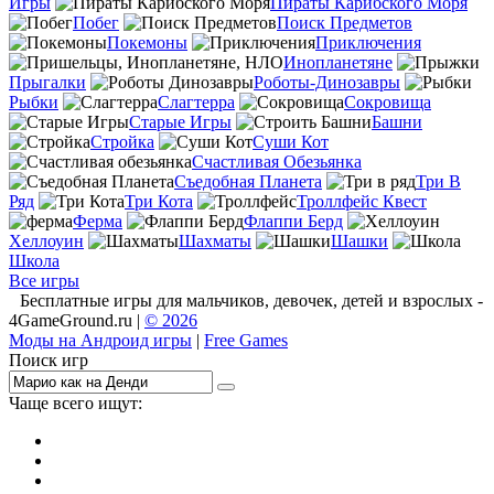
Игры
Пираты Карибского Моря
Побег
Поиск Предметов
Покемоны
Приключения
Инопланетяне
Прыгалки
Роботы-Динозавры
Рыбки
Слагтерра
Сокровища
Старые Игры
Башни
Стройка
Суши Кот
Счастливая Обезьянка
Съедобная Планета
Три В
Ряд
Три Кота
Троллфейс Квест
Ферма
Флаппи Берд
Хеллоуин
Шахматы
Шашки
Школа
Все игры
Бесплатные игры для мальчиков, девочек, детей и взрослых -
4GameGround.ru |
© 2026
Моды на Андроид игры
|
Free Games
Поиск игр
Чаще всего ищут:
игры на 2
симуляторы
Майнкрафт