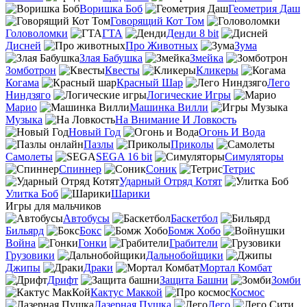
Воришка Боб
Геометрия Даш
Говорящий Кот Том
Головоломки
ГТА
Денди 8 bit
Дисней
Про Животных
Зума
Злая Бабушка
Змейка
Зомботрон
Квесты
Кликеры
Когама
Красный Шар
Лего
Ниндзяго
Логические Игры
Марио
Машинка Вилли
Музыка
На Внимание И Ловкость
Новый Год
Огонь И Вода
Пазлы
Приколы
Самолеты
SEGA 16 bit
Симуляторы
Спиннер
Соник
Тетрис
Ударный Отряд Котят
Улитка Боб
Шарики
Игры для мальчиков
Автобусы
Баскетбол
Бильярд
Бокс
Бомж Хобо
Война
Гонки
Грабители
Грузовики
Дальнобойщики
Джипы
Драки
Мортал Комбат
Дрифт
Защита Башни
Зомби
Кактус Маккой
Космос
Лазерная Пушка
Лего