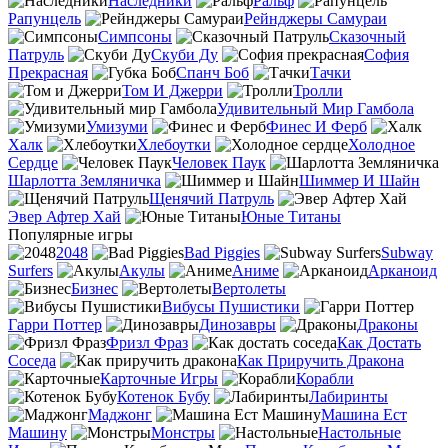
Наследники
Ральф
Рапунцель
Рейнджеры Самураи
Симпсоны
Сказочный
Патруль
Скуби Ду
София
Прекрасная
Спанч Боб
Тачки
Том И Джерри
Тролли
Удивительный Мир Гамбола
Умизуми
Финес И Ферб
Халк
Хлебоутки
Холодное
Сердце
Человек Паук
Шарлотта Земляничка
Шиммер И Шайн
Щенячий Патруль
Эвер Афтер Хай
Юные Титаны
Популярные игры
2048
Bad Piggies
Subway
Surfers
Акулы
Аниме
Арканоид
Бизнес
Вертолеты
Вибусы Пушистики
Гарри Поттер
Динозавры
Драконы
Фризл Фраз
Как Достать
Соседа
Как Приручить Дракона
Карточные Игры
Корабли
Котенок Бубу
Лабиринты
Маджонг
Машина Ест
Машину
Монстры
Настольные