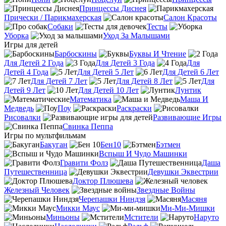
Принцессы Диснея
Прически / Парикмахерская
Салон Красоты
Собаки
Тесты
Уборка
Уход За Малышами
Игры для детей
Барбоскины
Буквы И Чтение
Для Детей 2 Года
Для Детей 3 Года
Для
Детей 4 Года
Для Детей 5 Лет
Для Детей 6 Лет
Для Детей 7 Лет
Для Детей 8 Лет
Для
Детей 9 Лет
Для Детей 10 Лет
Лунтик
Математика
Маша И
Медведь
Поу
Раскраски
Рисовалки
Развивающие Игры
Свинка Пеппа
Игры по мультфильмам
Бакуган
Бен10
Бэтмен
Вспыш И Чудо Машинки
Гравити Фолз
Даша
Путешественница
Девушки Эквестрии
Доктор Плюшева
Железный Человек
Звездные Войны
Черепашки Ниндзя
Масяня
Микки Маус
Ми-Ми-Мишки
Миньоны
Мстители
Наруто