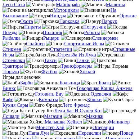
Лего Сити
Майнкрафт
Машины
Мотоциклы
На
Выживание
Ниндзя
Оружие
Охота
Парковка
Паркур
Пираты
Погрузчик
Поезда
Полиция
Роботы
Рыбалка
Рыцари
Слендермен
Снайпер
Спортивные Игры
Стикмен
Стратегии
Страшные
Игры
Стрельба Из Лука
Стрелялки
Такси
Танки
Тракторы
Трансформеры
Тюрьма
Футбол
Хоккей
Игры для девочек
Барби
Больница
Братц
Винкс
Говорящая Кошка Анжела
Готовить Еду
Одевалки
Кафе
Комнаты
Кошки
Кухня Сары
Лего Френдс
Леди Баг И Супер Кот
Лошади
Магазин
Макияж
Малышка Хейзел
Маникюр
Монстер Хай
Операции
Папа Луи
Переделки
Повар
Пони
Поцелуи
Принцессы