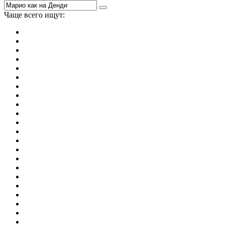
Чаще всего ищут:
игры на 2
симуляторы
Майнкрафт
гонки
стрелялки
тесты
io
головоломки
танки
марио
поиск предметов
зомби
Такси
денди
огонь и вода
игры на 3
бродилки
аниме
драки
когама
повар
мышкой