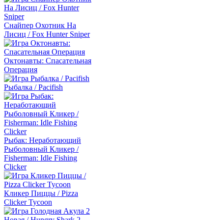
Снайпер Охотник На
Лисиц / Fox Hunter Sniper
Октонавты: Спасательная
Операция
Рыбалка / Pacifish
Рыбак: Неработающий
Рыболовный Кликер /
Fisherman: Idle Fishing
Clicker
Кликер Пиццы / Pizza
Clicker Tycoon