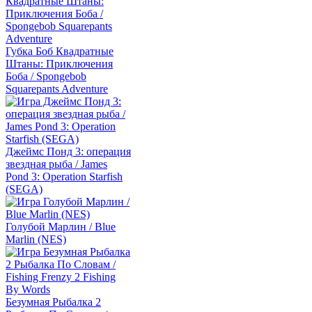
Губка Боб Квадратные
Штаны: Приключения
Боба / Spongebob
Squarepants Adventure
Джеймс Понд 3: операция
звездная рыба / James
Pond 3: Operation Starfish
(SEGA)
Голубой Марлин / Blue
Marlin (NES)
Безумная Рыбалка 2