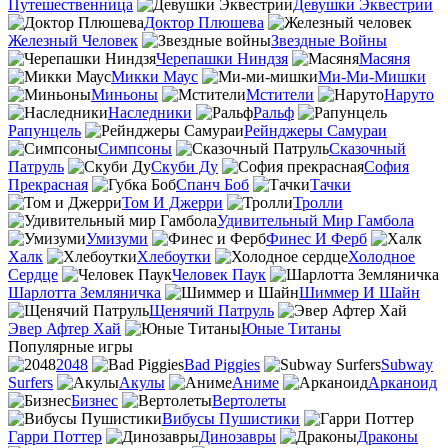
Путешественница
Девушки Эквестрии
Доктор Плюшева
Железный Человек
Звездные Войны
Черепашки Ниндзя
Масяня
Микки Маус
Ми-Ми-Мишки
Миньоны
Мстители
Наруто
Наследники
Ральф
Рапунцель
Рейнджеры Самураи
Симпсоны
Сказочный
Патруль
Скуби Ду
София
Прекрасная
Спанч Боб
Тачки
Том И Джерри
Тролли
Удивительный Мир Гамбола
Умизуми
Финес И Ферб
Халк
Хлебоутки
Холодное
Сердце
Человек Паук
Шарлотта Земляничка
Шиммер И Шайн
Щенячий Патруль
Эвер Афтер Хай
Юные Титаны
Популярные игры
2048
Bad Piggies
Subway
Surfers
Акулы
Аниме
Арканоид
Бизнес
Вертолеты
Вибусы Пушистики
Гарри Поттер
Динозавры
Драконы