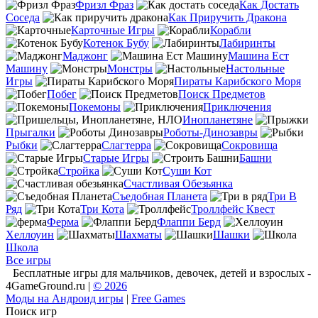
Фризл Фраз
Как Достать
Соседа
Как Приручить Дракона
Карточные Игры
Корабли
Котенок Бубу
Лабиринты
Маджонг
Машина Ест
Машину
Монстры
Настольные
Игры
Пираты Карибского Моря
Побег
Поиск Предметов
Покемоны
Приключения
Инопланетяне
Прыгалки
Роботы-Динозавры
Рыбки
Слагтерра
Сокровища
Старые Игры
Башни
Стройка
Суши Кот
Счастливая Обезьянка
Съедобная Планета
Три В
Ряд
Три Кота
Троллфейс Квест
Ферма
Флаппи Берд
Хеллоуин
Шахматы
Шашки
Школа
Все игры
Бесплатные игры для мальчиков, девочек, детей и взрослых -
4GameGround.ru |
© 2026
Моды на Андроид игры
|
Free Games
Поиск игр