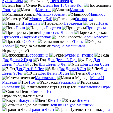
Кухня Сары
Лего Френдс
Леди Баг И Супер Кот
Лошади
Магазин
Макияж
Малышка Хейзел
Маникюр
Монстер Хай
Операции
Папа Луи
Переделки
Повар
Пони
Поцелуи
Принцессы
Принцессы Диснея
Прически / Парикмахерская
Салон Красоты
Собаки
Тесты
Уборка
Уход За Малышами
Игры для детей
Барбоскины
Буквы И Чтение
Для Детей 2 Года
Для Детей 3 Года
Для
Детей 4 Года
Для Детей 5 Лет
Для Детей 6 Лет
Для Детей 7 Лет
Для Детей 8 Лет
Для
Детей 9 Лет
Для Детей 10 Лет
Лунтик
Математика
Маша И
Медведь
Поу
Раскраски
Рисовалки
Развивающие Игры
Свинка Пеппа
Игры по мультфильмам
Бакуган
Бен10
Бэтмен
Вспыш И Чудо Машинки
Гравити Фолз
Даша