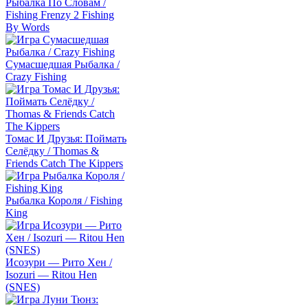
Рыбалка По Словам /
Fishing Frenzy 2 Fishing
By Words
Сумасшедшая Рыбалка /
Crazy Fishing
Томас И Друзья: Поймать
Селёдку / Thomas &
Friends Catch The Kippers
Рыбалка Короля / Fishing
King
Исозури — Рито Хен /
Isozuri — Ritou Hen
(SNES)