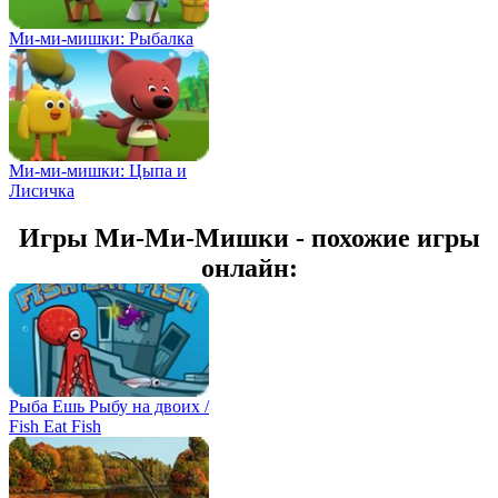
Ми-ми-мишки: Рыбалка
Ми-ми-мишки: Цыпа и
Лисичка
Игры Ми-Ми-Мишки - похожие игры
онлайн:
Рыба Ешь Рыбу на двоих /
Fish Eat Fish