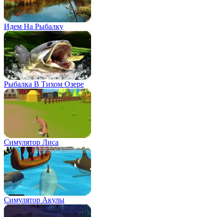
Идем На Рыбалку
Рыбалка В Тихом Озере
Симулятор Лиса
Симулятор Акулы