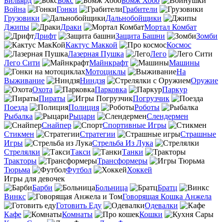
Бильярд
Бокс
Бомж Хобо
Война
Гонки
Грабители
Грузовики
Дальнобойщики
Джипы
Драки
Мортал Комбат
Дрифт
Защита Башни
Зомби
Кактус Маккой
Космос
Лазерная Пушка
Лего
Лего Сити
Майнкрафт
Машины
Мотоциклы
На
Выживание
Ниндзя
Оружие
Охота
Парковка
Паркур
Пираты
Погрузчик
Поезда
Полиция
Роботы
Рыбалка
Рыцари
Слендермен
Снайпер
Спортивные Игры
Стикмен
Стратегии
Страшные
Игры
Стрельба Из Лука
Стрелялки
Такси
Танки
Тракторы
Трансформеры
Тюрьма
Футбол
Хоккей
Игры для девочек
Барби
Больница
Братц
Винкс
Говорящая Кошка Анжела
Готовить Еду
Одевалки
Кафе
Комнаты
Кошки