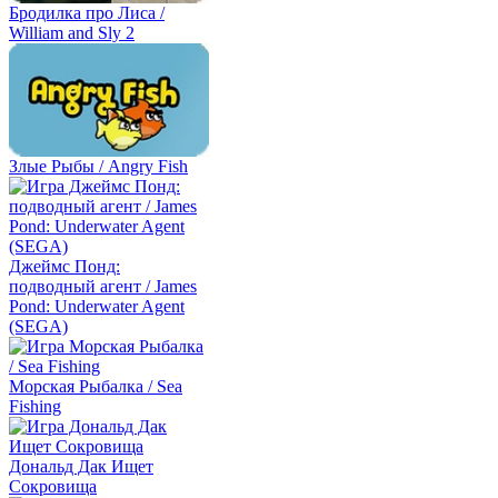
Бродилка про Лиса /
William and Sly 2
Злые Рыбы / Angry Fish
Джеймс Понд:
подводный агент / James
Pond: Underwater Agent
(SEGA)
Морская Рыбалка / Sea
Fishing
Дональд Дак Ищет
Сокровища