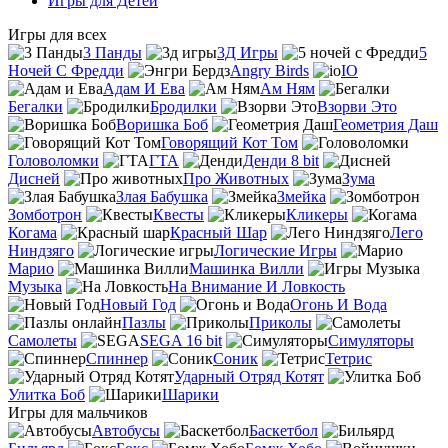
Игры для Детей
Игры для всех
3 Панды
3Д Игры
5
Ночей С Фредди
Angry Birds
IO
Адам И Ева
Ам Ням
Бегалки
Бродилки
Взорви Это
Воришка Боб
Геометрия Даш
Говорящий Кот Том
Головоломки
ГТА
Денди 8 bit
Дисней
Про Животных
Зума
Злая Бабушка
Змейка
Зомботрон
Квесты
Кликеры
Когама
Красный Шар
Лего
Ниндзяго
Логические Игры
Марио
Машинка Вилли
Музыка
На Внимание И Ловкость
Новый Год
Огонь И Вода
Пазлы
Приколы
Самолеты
SEGA 16 bit
Симуляторы
Спиннер
Соник
Тетрис
Ударный Отряд Котят
Улитка Боб
Шарики
Игры для мальчиков
Автобусы
Баскетбол