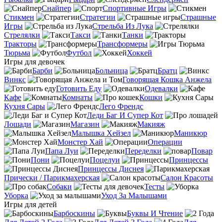
Снайпер
Спортивные Игры
Стикмен
Стратегии
Страшные
Игры
Стрельба Из Лука
Стрелялки
Такси
Танки
Тракторы
Трансформеры
Тюрьма
Футбол
Хоккей
Игры для девочек
Барби
Больница
Братц
Винкс
Говорящая Кошка Анжела
Готовить Еду
Одевалки
Кафе
Комнаты
Кошки
Кухня Сары
Лего Френдс
Леди Баг И Супер Кот
Лошади
Магазин
Макияж
Малышка Хейзел
Маникюр
Монстер Хай
Операции
Папа Луи
Переделки
Повар
Пони
Поцелуи
Принцессы
Принцессы Диснея
Прически / Парикмахерская
Салон Красоты
Собаки
Тесты
Уборка
Уход За Малышами
Игры для детей
Барбоскины
Буквы И Чтение