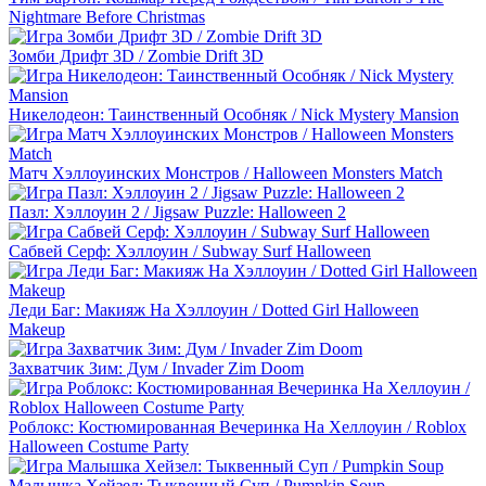
Nightmare Before Christmas
Зомби Дрифт 3D / Zombie Drift 3D
Никелодеон: Таинственный Особняк / Nick Mystery Mansion
Матч Хэллоуинских Монстров / Halloween Monsters Match
Пазл: Хэллоуин 2 / Jigsaw Puzzle: Halloween 2
Сабвей Серф: Хэллоуин / Subway Surf Halloween
Леди Баг: Макияж На Хэллоуин / Dotted Girl Halloween
Makeup
Захватчик Зим: Дум / Invader Zim Doom
Роблокс: Костюмированная Вечеринка На Хеллоуин / Roblox
Halloween Costume Party
Малышка Хейзел: Тыквенный Суп / Pumpkin Soup