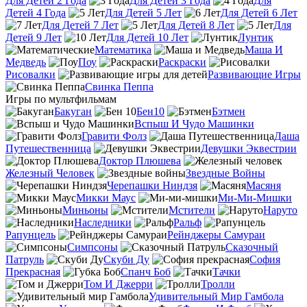
Для Детей 2 Года
Для Детей 3 Года
Для
Детей 4 Года
Для Детей 5 Лет
Для Детей 6 Лет
Для Детей 7 Лет
Для Детей 8 Лет
Для
Детей 9 Лет
Для Детей 10 Лет
Лунтик
Математика
Маша И
Медведь
Поу
Раскраски
Рисовалки
Развивающие Игры
Свинка Пеппа
Игры по мультфильмам
Бакуган
Бен10
Бэтмен
Вспыш И Чудо Машинки
Гравити Фолз
Даша
Путешественница
Девушки Эквестрии
Доктор Плюшева
Железный Человек
Звездные Войны
Черепашки Ниндзя
Масяня
Микки Маус
Ми-Ми-Мишки
Миньоны
Мстители
Наруто
Наследники
Ральф
Рапунцель
Рейнджеры Самураи
Симпсоны
Сказочный
Патруль
Скуби Ду
София
Прекрасная
Спанч Боб
Тачки
Том И Джерри
Тролли
Удивительный Мир Гамбола