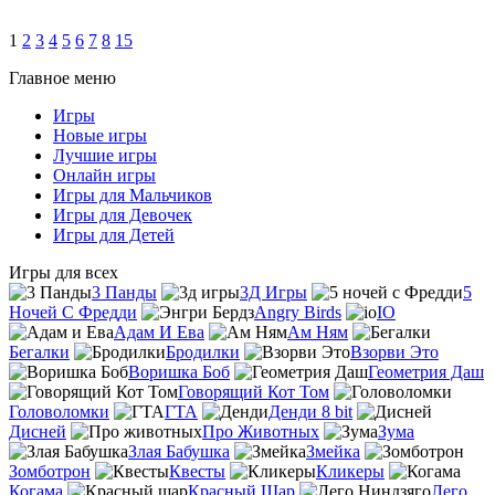
1
2
3
4
5
6
7
8
15
Главное меню
Игры
Новые игры
Лучшие игры
Онлайн игры
Игры для Мальчиков
Игры для Девочек
Игры для Детей
Игры для всех
3 Панды
3Д Игры
5
Ночей С Фредди
Angry Birds
IO
Адам И Ева
Ам Ням
Бегалки
Бродилки
Взорви Это
Воришка Боб
Геометрия Даш
Говорящий Кот Том
Головоломки
ГТА
Денди 8 bit
Дисней
Про Животных
Зума
Злая Бабушка
Змейка
Зомботрон
Квесты
Кликеры
Когама
Красный Шар
Лего