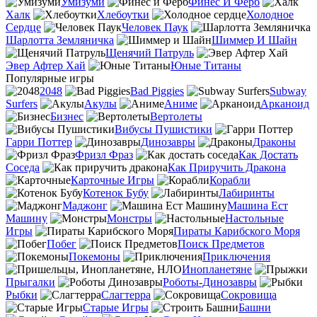
Умизуми
Финес И Ферб
Халк
Хлебоутки
Холодное
Сердце
Человек Паук
Шарлотта Земляничка
Шиммер И Шайн
Щенячий Патруль
Эвер Афтер Хай
Юные Титаны
Популярные игры
2048
Bad Piggies
Subway
Surfers
Акулы
Аниме
Арканоид
Бизнес
Вертолеты
Вибусы Пушистики
Гарри Поттер
Динозавры
Драконы
Фризл Фраз
Как Достать
Соседа
Как Приручить Дракона
Карточные Игры
Корабли
Котенок Бубу
Лабиринты
Маджонг
Машина Ест
Машину
Монстры
Настольные
Игры
Пираты Карибского Моря
Побег
Поиск Предметов
Покемоны
Приключения
Инопланетяне
Прыгалки
Роботы-Динозавры
Рыбки
Слагтерра
Сокровища
Старые Игры
Башни