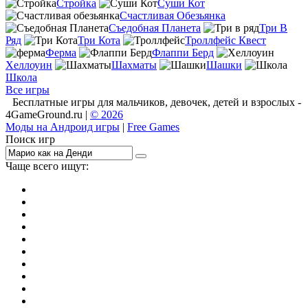
Стройка
Суши Кот
Счастливая Обезьянка
Съедобная Планета
Три В
Ряд
Три Кота
Троллфейс Квест
Ферма
Флаппи Берд
Хеллоуин
Шахматы
Шашки
Школа
Все игры
Бесплатные игры для мальчиков, девочек, детей и взрослых -
4GameGround.ru |
© 2026
Моды на Андроид игры
|
Free Games
Поиск игр
Чаще всего ищут:
игры на 2
симуляторы
Майнкрафт
гонки
стрелялки
тесты
io
головоломки
танки
марио