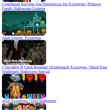
Семейный Костюм Для Принцессы На Хэллоуин / Princess
Family Halloween Costume
Злые птицы: Хэллоуин
Стреляйте В Свой Кошмар: Особенный Хэллоуин / Shoot Your
Nightmare: Halloween Special
1010 Хэллоуин / 1010 Halloween