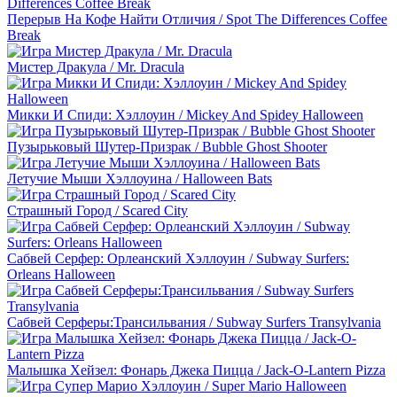
Перерыв На Кофе Найти Отличия / Spot The Differences Coffee
Break
Мистер Дракула / Mr. Dracula
Микки И Спиди: Хэллоуин / Mickey And Spidey Halloween
Пузырьковый Шутер-Призрак / Bubble Ghost Shooter
Летучие Мыши Хэллоуина / Halloween Bats
Страшный Город / Scared City
Сабвей Серфер: Орлеанский Хэллоуин / Subway Surfers:
Orleans Halloween
Сабвей Серферы:Трансильвания / Subway Surfers Transylvania
Малышка Хейзел: Фонарь Джека Пицца / Jack-O-Lantern Pizza