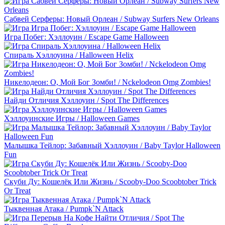
Сабвей Серферы: Новый Орлеан / Subway Surfers New Orleans
Игра Побег: Хэллоуин / Escape Game Halloween
Спираль Хэллоуина / Halloween Helix
Никелодеон: О, Мой Бог Зомби! / Nckelodeon Omg Zombies!
Найди Отличия Хэллоуин / Spot The Differences
Хэллоуинские Игры / Halloween Games
Малышка Тейлор: Забавный Хэллоуин / Baby Taylor Halloween
Fun
Скуби Ду: Кошелёк Или Жизнь / Scooby-Doo Scoobtober Trick
Or Treat
Тыквенная Атака / Pumpk`N Attack