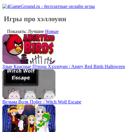
Игры про хэллоуин
Показать: Лучшие
Новые
Злые Красные Птицы Хэллоуин / Angry Red Birds Halloween
Ведьма Волк Побег / Witch Wolf Escape