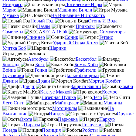
Ниндзяго
Логические Игры
Марио
Машинка Вилли
Музыка
На Внимание И Ловкость
Новый Год
Огонь И Вода
Пазлы
Приколы
Самолеты
SEGA 16 bit
Симуляторы
Спиннер
Соник
Тетрис
Ударный Отряд Котят
Улитка Боб
Шарики
Игры для мальчиков
Автобусы
Баскетбол
Бильярд
Бокс
Бомж Хобо
Война
Гонки
Грабители
Грузовики
Дальнобойщики
Джипы
Драки
Мортал Комбат
Дрифт
Защита Башни
Зомби
Кактус Маккой
Космос
Лазерная Пушка
Лего
Лего Сити
Майнкрафт
Машины
Мотоциклы
На
Выживание
Ниндзя
Оружие
Охота
Парковка
Паркур
Пираты
Погрузчик
Поезда
Полиция
Роботы
Рыбалка
Рыцари
Слендермен