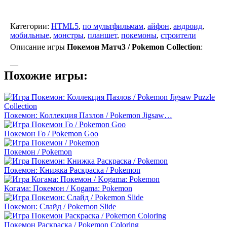
Категории:
HTML5
,
по мультфильмам
,
айфон
,
андроид
,
мобильные
,
монстры
,
планшет
,
покемоны
,
строители
Описание игры
Покемон Матч3 / Pokemon Collection
:
—
Похожие игры:
Покемон: Коллекция Пазлов / Pokemon Jigsaw…
Покемон Го / Pokemon Goo
Покемон / Pokemon
Покемон: Книжка Раскраска / Pokemon
Когама: Покемон / Kogama: Pokemon
Покемон: Слайд / Pokemon Slide
Покемон Раскраска / Pokemon Coloring