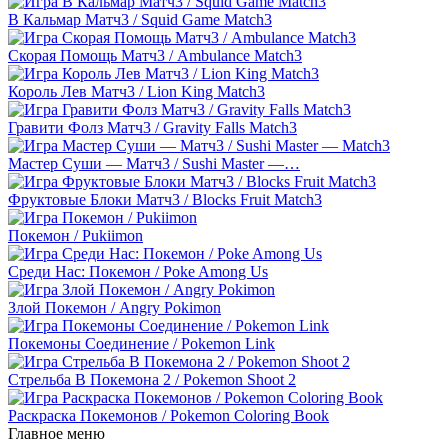
В Кальмар Матч3 / Squid Game Match3
Скорая Помощь Матч3 / Ambulance Match3
Король Лев Матч3 / Lion King Match3
Гравити Фолз Матч3 / Gravity Falls Match3
Мастер Суши — Матч3 / Sushi Master —…
Фруктовые Блоки Матч3 / Blocks Fruit Match3
Покемон / Pukiimon
Среди Нас: Покемон / Poke Among Us
Злой Покемон / Angry Pokimon
Покемоны Соединение / Pokemon Link
Стрельба В Покемона 2 / Pokemon Shoot 2
Раскраска Покемонов / Pokemon Coloring Book
Главное меню