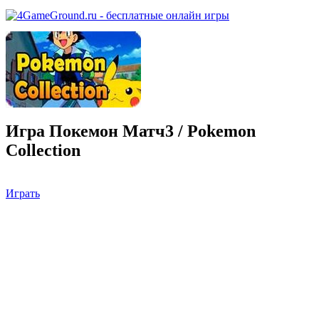
Игра Покемон Матч3 / Pokemon
Collection
Играть