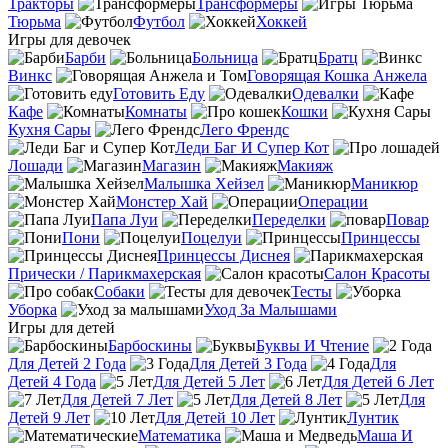
Тракторы
Трансформеры
Тюрьма
Футбол
Хоккей
Игры для девочек
Барби
Больница
Братц
Винкс
Говорящая Кошка Анжела
Готовить Еду
Одевалки
Кафе
Комнаты
Кошки
Кухня Сары
Лего Френдс
Леди Баг И Супер Кот
Лошади
Магазин
Макияж
Малышка Хейзел
Маникюр
Монстер Хай
Операции
Папа Луи
Переделки
Повар
Пони
Поцелуи
Принцессы
Принцессы Диснея
Прически / Парикмахерская
Салон Красоты
Собаки
Тесты
Уборка
Уход За Малышами
Игры для детей
Барбоскины
Буквы И Чтение
Для Детей 2 Года
Для Детей 3 Года
Для
Детей 4 Года
Для Детей 5 Лет
Для Детей 6 Лет
Для Детей 7 Лет
Для Детей 8 Лет
Для
Детей 9 Лет
Для Детей 10 Лет
Лунтик
Математика
Маша И