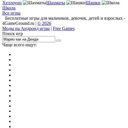
Хеллоуин
Шахматы
Шашки
Школа
Все игры
Бесплатные игры для мальчиков, девочек, детей и взрослых -
4GameGround.ru |
© 2026
Моды на Андроид игры
|
Free Games
Поиск игр
Чаще всего ищут:
игры на 2
симуляторы
Майнкрафт
гонки
стрелялки
тесты
io
головоломки
танки
марио
поиск предметов
зомби
Такси
денди
огонь и вода