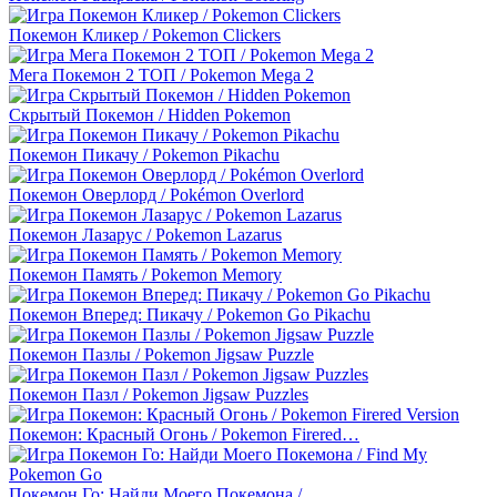
Покемон Кликер / Pokemon Clickers
Мега Покемон 2 ТОП / Pokemon Mega 2
Скрытый Покемон / Hidden Pokemon
Покемон Пикачу / Pokemon Pikachu
Покемон Оверлорд / Pokémon Overlord
Покемон Лазарус / Pokemon Lazarus
Покемон Память / Pokemon Memory
Покемон Вперед: Пикачу / Pokemon Go Pikachu
Покемон Пазлы / Pokemon Jigsaw Puzzle
Покемон Пазл / Pokemon Jigsaw Puzzles
Покемон: Красный Огонь / Pokemon Firered…
Покемон Го: Найди Моего Покемона /…