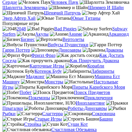
Сердце
Человек Паук
Шарлотта Земляничка
Шиммер И Шайн
Щенячий Патруль
Эвер Афтер Хай
Юные Титаны
Популярные игры
2048
Bad Piggies
Subway
Surfers
Акулы
Аниме
Арканоид
Бизнес
Вертолеты
Вибусы Пушистики
Гарри Поттер
Динозавры
Драконы
Фризл Фраз
Как Достать
Соседа
Как Приручить Дракона
Карточные Игры
Корабли
Котенок Бубу
Лабиринты
Маджонг
Машина Ест
Машину
Монстры
Настольные
Игры
Пираты Карибского Моря
Побег
Поиск Предметов
Покемоны
Приключения
Инопланетяне
Прыгалки
Роботы-Динозавры
Рыбки
Слагтерра
Сокровища
Старые Игры
Башни
Стройка
Суши Кот
Счастливая Обезьянка