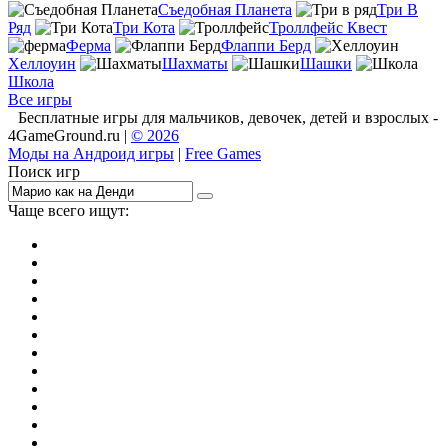
Съедобная Планета
Три В
Ряд
Три Кота
Троллфейс Квест
Ферма
Флаппи Берд
Хеллоуин
Шахматы
Шашки
Школа
Все игры
Бесплатные игры для мальчиков, девочек, детей и взрослых -
4GameGround.ru |
© 2026
Моды на Андроид игры
|
Free Games
Поиск игр
Чаще всего ищут:
игры на 2
симуляторы
Майнкрафт
гонки
стрелялки
тесты
io
головоломки
танки
марио
поиск предметов
зомби