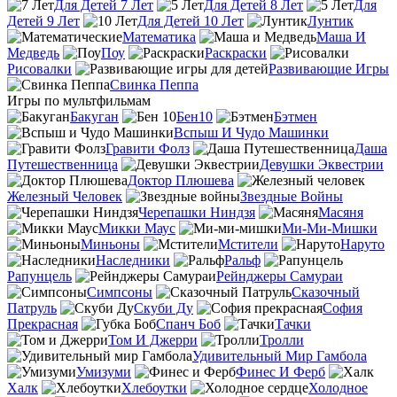
Для Детей 7 Лет
Для Детей 8 Лет
Для
Детей 9 Лет
Для Детей 10 Лет
Лунтик
Математика
Маша И
Медведь
Поу
Раскраски
Рисовалки
Развивающие Игры
Свинка Пеппа
Игры по мультфильмам
Бакуган
Бен10
Бэтмен
Вспыш И Чудо Машинки
Гравити Фолз
Даша
Путешественница
Девушки Эквестрии
Доктор Плюшева
Железный Человек
Звездные Войны
Черепашки Ниндзя
Масяня
Микки Маус
Ми-Ми-Мишки
Миньоны
Мстители
Наруто
Наследники
Ральф
Рапунцель
Рейнджеры Самураи
Симпсоны
Сказочный
Патруль
Скуби Ду
София
Прекрасная
Спанч Боб
Тачки
Том И Джерри
Тролли
Удивительный Мир Гамбола
Умизуми
Финес И Ферб
Халк
Хлебоутки
Холодное