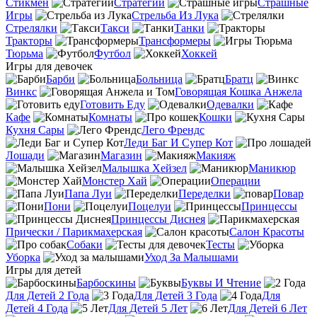
Стикмен
Стратегии
Страшные
Игры
Стрельба Из Лука
Стрелялки
Такси
Танки
Тракторы
Трансформеры
Тюрьма
Футбол
Хоккей
Игры для девочек
Барби
Больница
Братц
Винкс
Говорящая Кошка Анжела
Готовить Еду
Одевалки
Кафе
Комнаты
Кошки
Кухня Сары
Лего Френдс
Леди Баг И Супер Кот
Лошади
Магазин
Макияж
Малышка Хейзел
Маникюр
Монстер Хай
Операции
Папа Луи
Переделки
Повар
Пони
Поцелуи
Принцессы
Принцессы Диснея
Прически / Парикмахерская
Салон Красоты
Собаки
Тесты
Уборка
Уход За Малышами
Игры для детей
Барбоскины
Буквы И Чтение
Для Детей 2 Года
Для Детей 3 Года
Для
Детей 4 Года
Для Детей 5 Лет
Для Детей 6 Лет