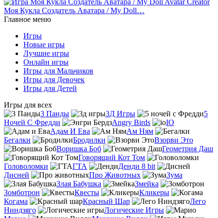
Моя Кукла Создатель Аватара / My Doll…
Главное меню
Игры
Новые игры
Лучшие игры
Онлайн игры
Игры для Мальчиков
Игры для Девочек
Игры для Детей
Игры для всех
3 Панды
3Д Игры
5
Ночей С Фредди
Angry Birds
IO
Адам И Ева
Ам Ням
Бегалки
Бродилки
Взорви Это
Воришка Боб
Геометрия Даш
Говорящий Кот Том
Головоломки
ГТА
Денди 8 bit
Дисней
Про Животных
Зума
Злая Бабушка
Змейка
Зомботрон
Квесты
Кликеры
Когама
Красный Шар
Лего
Ниндзяго
Логические Игры