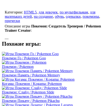
Категории:
HTML5
,
для девочек
,
по мультфильмам
,
для
маленьких детей
,
на создание
,
обувь
,
одевалки
,
покемоны
,
прически
Описание игры
Покемон: Создатель Тренеров / Pokemon
Trainer Creator
:
—
Похожие игры:
Покемон Го / Pokemon Goo
Покемон / Pokemon
Покемон Память / Pokemon Memory
Когама: Покемон / Kogama: Pokemon
Покемон: Слайд / Pokemon Slide
Покемон Пикачу / Pokemon Pikachu