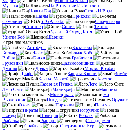
Марио
Машинка Вилли
Музыка
На Внимание И Ловкость
Новый Год
Огонь И Вода
Пазлы
Приколы
Самолеты
SEGA 16 bit
Симуляторы
Спиннер
Соник
Тетрис
Ударный Отряд Котят
Улитка Боб
Шарики
Игры для мальчиков
Автобусы
Баскетбол
Бильярд
Бокс
Бомж Хобо
Война
Гонки
Грабители
Грузовики
Дальнобойщики
Джипы
Драки
Мортал Комбат
Дрифт
Защита Башни
Зомби
Кактус Маккой
Космос
Лазерная Пушка
Лего
Лего Сити
Майнкрафт
Машины
Мотоциклы
На
Выживание
Ниндзя
Оружие
Охота
Парковка
Паркур
Пираты
Погрузчик
Поезда
Полиция
Роботы
Рыбалка
Рыцари
Слендермен
Снайпер
Спортивные Игры