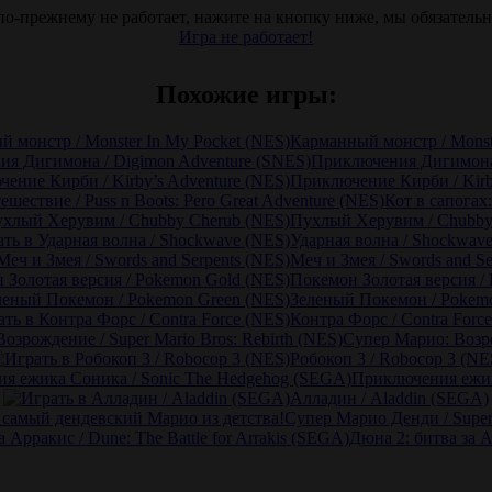
по-прежнему не работает, нажите на кнопку ниже, мы обязатель
Игра не работает!
Похожие игры:
Карманный монстр / Monst
Приключения Дигимона
Приключение Кирби / Kirb
Кот в сапогах
Пухлый Херувим / Chubby
Ударная волна / Shockwav
Меч и Змея / Swords and Se
Покемон Золотая версия /
Зеленый Покемон / Pokem
Контра Форс / Contra Forc
Супер Марио: Возро
Робокоп 3 / Robocop 3 (NE
Приключения ежик
Алладин / Aladdin (SEGA)
Супер Марио Денди / Super
Дюна 2: битва за Ар