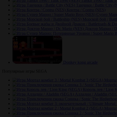
Танки 1990 / Tank 
Танчики / Battle City 
Контра / Contra (NES)
Супер Мари
Морской бой / Batt
Доктор Марио / D
Donkey kong arcade
Популярные игры SEGA
Мортал
Король лев / Lion 
Алладин / Aladdin (SE
Мортал