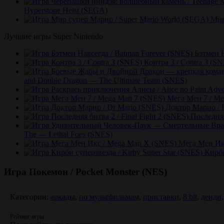
Hyperstone Heist (SEGA)
Мир
Лучшие игры Super Nintendo
Бэтмен Н
Контра 3 / Contra 3 (S
and Double Dragon — The Ultimate Team (SNES)
Мега Мен 7 / Me
Доктор Марио / 
Последняя
The — Lethal Foes (SNES)
Мега Мен Ик
Кирби
Игра Покемон / Pocket Monster (NES)
Категории:
аркады
,
по мультфильмам
,
приставки
,
8 bit
,
денди
Рейтинг игры: