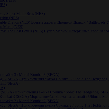
1990 (NES)
(NES)
о / Super Mario Bros (NES)
leship (NES)
Боевые жабы и Двойной Дракон / Battletoads 
r. Mario (NES)
Супер Марио: Потерянные Уровни / Sup
 комбат 3 / Mortal Kombat 3 (SEGA)
Приключения ежика Соника 3 / Sonic The Hedgehog
King (SEGA)
GA)
Приключения ежика Соника / Sonic The Hedgehog (SEG
Мортал комбат 3: окончательный / Ultimate Mo
 комбат 2 / Mortal Kombat 2 (SEGA)
Приключения ежика Соника 2 / Sonic The Hedgehog