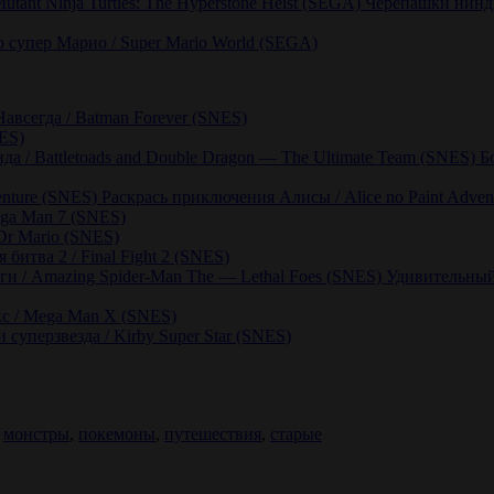
Черепашки ниндзя
 супер Марио / Super Mario World (SEGA)
авсегда / Batman Forever (SNES)
NES)
Б
Раскрась приключения Алисы / Alice no Paint Adven
ga Man 7 (SNES)
Dr Mario (SNES)
 битва 2 / Final Fight 2 (SNES)
Удивительный
с / Mega Man X (SNES)
 суперзвезда / Kirby Super Star (SNES)
,
монстры
,
покемоны
,
путешествия
,
старые