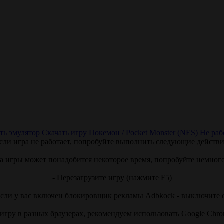
ть эмулятор
Скачать игру Покемон / Pocket Monster (NES)
Не раб
сли игра не работает, попробуйте выполнить следующие действи
ка игры может понадобится некоторое время, попробуйте немног
- Перезагрузите игру (нажмите F5)
Если у вас включен блокировщик рекламы Adbkock - выключите 
игру в разных браузерах, рекомендуем использовать Google Chr