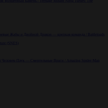
: волшебный камень / Teenage Mutant Ninja Turtles: The
оевые Жабы и Двойной Дракон — крепкая команда / Battletoads
ture (SNES)
 Человек-Паук — Смертельные Враги / Amazing Spider-Man