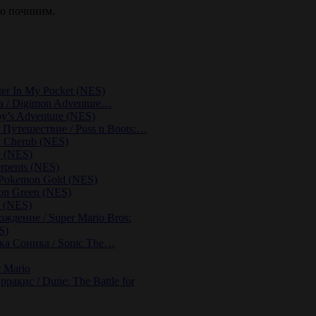
но починим.
er In My Pocket (NES)
 / Digimon Adventure…
y’s Adventure (NES)
: Путешествие / Puss n Boots:…
 Cherub (NES)
e (NES)
rpents (NES)
 Pokemon Gold (NES)
on Green (NES)
e (NES)
ждение / Super Mario Bros:
S)
а Соника / Sonic The…
 Mario
ракис / Dune: The Battle for