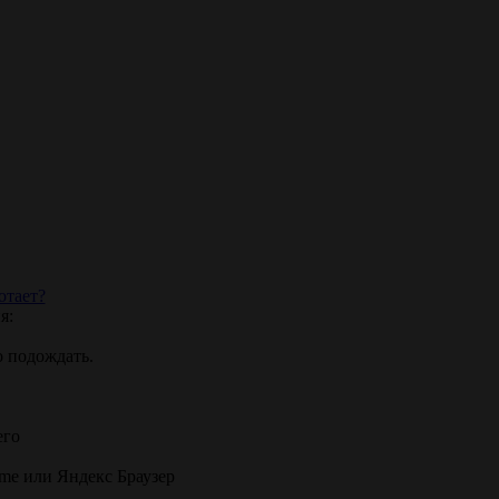
отает?
я:
о подождать.
его
ome или Яндекс Браузер