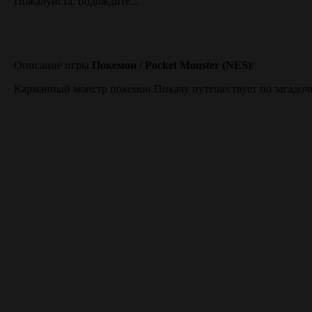
Пожалуйста, подождите...
Описание игры
Покемон / Pocket Monster (NES)
:
Карманный монстр покемон Пикачу путешествует по загадоч