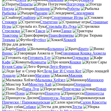
Пираты
Погрузчик
Поезда
Полиция
Роботы
Рыбалка
Рыцари
Слендермен
Снайпер
Спортивные Игры
Стикмен
Стратегии
Страшные
Игры
Стрельба Из Лука
Стрелялки
Такси
Танки
Тракторы
Трансформеры
Тюрьма
Футбол
Хоккей
Игры для девочек
Барби
Больница
Братц
Винкс
Говорящая Кошка Анжела
Готовить Еду
Одевалки
Кафе
Комнаты
Кошки
Кухня Сары
Лего Френдс
Леди Баг И Супер Кот
Лошади
Магазин
Макияж
Малышка Хейзел
Маникюр
Монстер Хай
Операции
Папа Луи
Переделки
Повар
Пони
Поцелуи
Принцессы
Принцессы Диснея
Прически / Парикмахерская
Салон Красоты
Собаки
Тесты