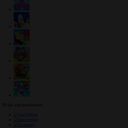
Игры для мальчиков