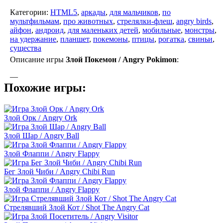
Категории:
HTML5
,
аркады
,
для мальчиков
,
по
мультфильмам
,
про животных
,
стрелялки-флеш
,
angry birds
,
айфон
,
андроид
,
для маленьких детей
,
мобильные
,
монстры
,
на удержание
,
планшет
,
покемоны
,
птицы
,
рогатка
,
свиньи
,
существа
Описание игры
Злой Покемон / Angry Pokimon
:
—
Похожие игры:
Злой Орк / Angry Ork
Злой Шар / Angry Ball
Злой Флаппи / Angry Flappy
Бег Злой Чиби / Angry Chibi Run
Злой Флаппи / Angry Flappy
Стрелявший Злой Кот / Shot The Angry Cat