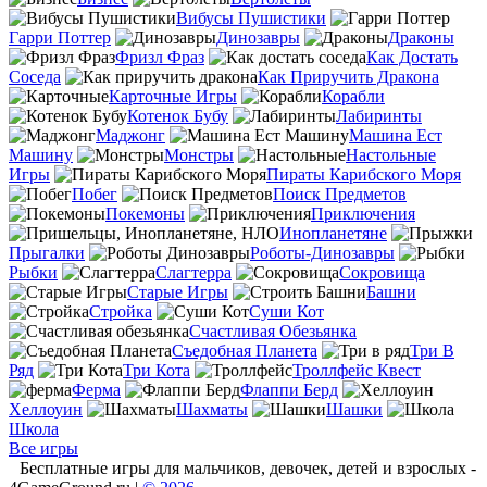
Вибусы Пушистики
Гарри Поттер
Динозавры
Драконы
Фризл Фраз
Как Достать
Соседа
Как Приручить Дракона
Карточные Игры
Корабли
Котенок Бубу
Лабиринты
Маджонг
Машина Ест
Машину
Монстры
Настольные
Игры
Пираты Карибского Моря
Побег
Поиск Предметов
Покемоны
Приключения
Инопланетяне
Прыгалки
Роботы-Динозавры
Рыбки
Слагтерра
Сокровища
Старые Игры
Башни
Стройка
Суши Кот
Счастливая Обезьянка
Съедобная Планета
Три В
Ряд
Три Кота
Троллфейс Квест
Ферма
Флаппи Берд
Хеллоуин
Шахматы
Шашки
Школа
Все игры
Бесплатные игры для мальчиков, девочек, детей и взрослых -