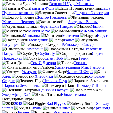
Вспыш И Чудо Машинки
Гравити Фолз
Даша
Путешественница
Девушки Эквестрии
Доктор Плюшева
Железный Человек
Звездные Войны
Черепашки Ниндзя
Масяня
Микки Маус
Ми-Ми-Мишки
Миньоны
Мстители
Наруто
Наследники
Ральф
Рапунцель
Рейнджеры Самураи
Симпсоны
Сказочный
Патруль
Скуби Ду
София
Прекрасная
Спанч Боб
Тачки
Том И Джерри
Тролли
Удивительный Мир Гамбола
Умизуми
Финес И Ферб
Халк
Хлебоутки
Холодное
Сердце
Человек Паук
Шарлотта Земляничка
Шиммер И Шайн
Щенячий Патруль
Эвер Афтер Хай
Юные Титаны
Популярные игры
2048
Bad Piggies
Subway
Surfers
Акулы
Аниме
Арканоид
Бизнес
Вертолеты