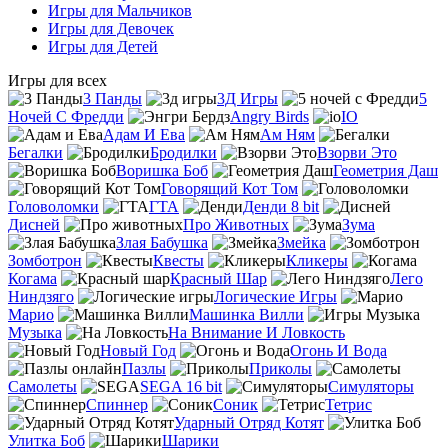
Игры для Мальчиков
Игры для Девочек
Игры для Детей
Игры для всех
3 Панды
3Д Игры
5
Ночей С Фредди
Angry Birds
IO
Адам И Ева
Ам Ням
Бегалки
Бродилки
Взорви Это
Воришка Боб
Геометрия Даш
Говорящий Кот Том
Головоломки
ГТА
Денди 8 bit
Дисней
Про Животных
Зума
Злая Бабушка
Змейка
Зомботрон
Квесты
Кликеры
Когама
Красный Шар
Лего
Ниндзяго
Логические Игры
Марио
Машинка Вилли
Музыка
На Внимание И Ловкость
Новый Год
Огонь И Вода
Пазлы
Приколы
Самолеты
SEGA 16 bit
Симуляторы
Спиннер
Соник
Тетрис
Ударный Отряд Котят
Улитка Боб
Шарики