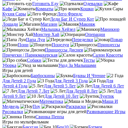
Готовить Еду
Одевалки
Кафе
Комнаты
Кошки
Кухня Сары
Лего Френдс
Леди Баг И Супер Кот
Лошади
Магазин
Макияж
Малышка Хейзел
Маникюр
Монстер Хай
Операции
Папа Луи
Переделки
Повар
Пони
Поцелуи
Принцессы
Принцессы Диснея
Прически / Парикмахерская
Салон Красоты
Собаки
Тесты
Уборка
Уход За Малышами
Игры для детей
Барбоскины
Буквы И Чтение
Для Детей 2 Года
Для Детей 3 Года
Для
Детей 4 Года
Для Детей 5 Лет
Для Детей 6 Лет
Для Детей 7 Лет
Для Детей 8 Лет
Для
Детей 9 Лет
Для Детей 10 Лет
Лунтик
Математика
Маша И
Медведь
Поу
Раскраски
Рисовалки
Развивающие Игры
Свинка Пеппа
Игры по мультфильмам
Бакуган
Бен10
Бэтмен