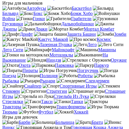
Игры для мальчиков
Автобусы
Баскетбол
Бильярд
Бокс
Бомж Хобо
Война
Гонки
Грабители
Грузовики
Дальнобойщики
Джипы
Драки
Мортал Комбат
Дрифт
Защита Башни
Зомби
Кактус Маккой
Космос
Лазерная Пушка
Лего
Лего Сити
Майнкрафт
Машины
Мотоциклы
На
Выживание
Ниндзя
Оружие
Охота
Парковка
Паркур
Пираты
Погрузчик
Поезда
Полиция
Роботы
Рыбалка
Рыцари
Слендермен
Снайпер
Спортивные Игры
Стикмен
Стратегии
Страшные
Игры
Стрельба Из Лука
Стрелялки
Такси
Танки
Тракторы
Трансформеры
Тюрьма
Футбол
Хоккей
Игры для девочек
Барби
Больница
Братц
Винкс
Говорящая Кошка Анжела