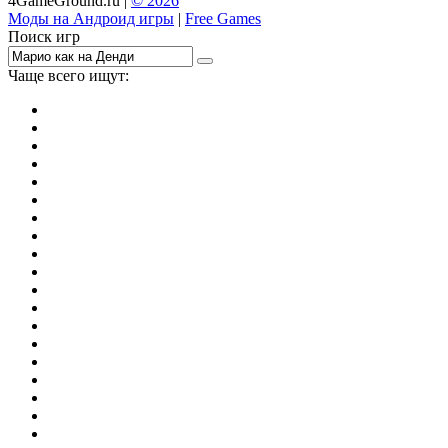
4GameGround.ru |
© 2026
Моды на Андроид игры
|
Free Games
Поиск игр
Чаще всего ищут:
игры на 2
симуляторы
Майнкрафт
гонки
стрелялки
тесты
io
головоломки
танки
марио
поиск предметов
зомби
Такси
денди
огонь и вода
игры на 3
бродилки
аниме
драки