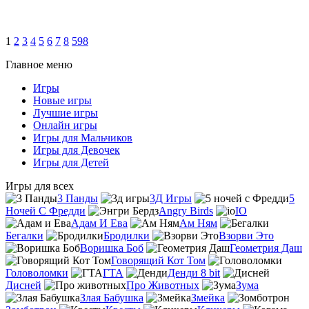
1
2
3
4
5
6
7
8
598
Главное меню
Игры
Новые игры
Лучшие игры
Онлайн игры
Игры для Мальчиков
Игры для Девочек
Игры для Детей
Игры для всех
3 Панды
3Д Игры
5
Ночей С Фредди
Angry Birds
IO
Адам И Ева
Ам Ням
Бегалки
Бродилки
Взорви Это
Воришка Боб
Геометрия Даш
Говорящий Кот Том
Головоломки
ГТА
Денди 8 bit
Дисней
Про Животных
Зума
Злая Бабушка
Змейка