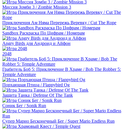
Миссия Зомби 3 / Zombie Mission 3
Приключения Ам Няма Перережь Веревку / Cut The Rope
Sandbox Раскраска По Цифрам / Номерам
Angry Birds для Андроид и Айфон
2048
Грабитель Боб 5: Приключение В Храме / Bob The Robber 5:
Temple Adventure
Порхающая Птица / Flappybird Og
Защита Танка / Defense Of The Tank
Соник Бег / Sonik Run
Супер Марио Бесконечный Бег / Super Mario Endless Run