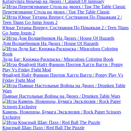
Катапульта Янычар на Двоих / Catapult Of Janissary
Перетягивание Стола на двоих / Tug The Table Classic
Юные Титаны Вперед: Состязания По Прыжкам 2 / Teen Titans
Go Jump Jousts 2
Дом Волшебников На Двоих / House Of Hazards
Леди Баг: Книжка-Раскраска / Miraculous Coloring Book
Фрайдей Найт Фанкин Против Хагги Вагги / Poppy Play Vs
Friday Fight Mod
Пьяные Настольные Войны на Двоих / Drunken Table Wars
Камень, Ножницы, Бумага Эксклюзив / Rock Paper Scissors
Exclusive
Красный Шар: Пазл / Red Ball The Puzzle