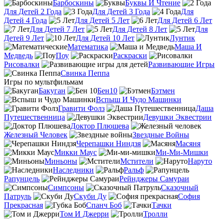
Барбоскины
Буквы И Чтение
Для Детей 2 Года
Для Детей 3 Года
Для
Детей 4 Года
Для Детей 5 Лет
Для Детей 6 Лет
Для Детей 7 Лет
Для Детей 8 Лет
Для
Детей 9 Лет
Для Детей 10 Лет
Лунтик
Математика
Маша И
Медведь
Поу
Раскраски
Рисовалки
Развивающие Игры
Свинка Пеппа
Игры по мультфильмам
Бакуган
Бен10
Бэтмен
Вспыш И Чудо Машинки
Гравити Фолз
Даша
Путешественница
Девушки Эквестрии
Доктор Плюшева
Железный Человек
Звездные Войны
Черепашки Ниндзя
Масяня
Микки Маус
Ми-Ми-Мишки
Миньоны
Мстители
Наруто
Наследники
Ральф
Рапунцель
Рейнджеры Самураи
Симпсоны
Сказочный
Патруль
Скуби Ду
София
Прекрасная
Спанч Боб
Тачки
Том И Джерри
Тролли