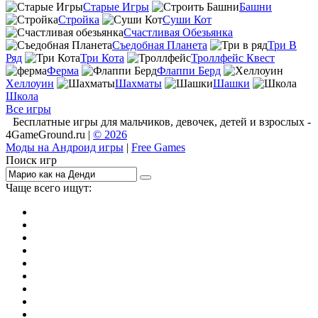
Старые Игры
Башни
Стройка
Суши Кот
Счастливая Обезьянка
Съедобная Планета
Три В
Ряд
Три Кота
Троллфейс Квест
Ферма
Флаппи Берд
Хеллоуин
Шахматы
Шашки
Школа
Все игры
Бесплатные игры для мальчиков, девочек, детей и взрослых -
4GameGround.ru |
© 2026
Моды на Андроид игры
|
Free Games
Поиск игр
Чаще всего ищут:
игры на 2
симуляторы
Майнкрафт
гонки
стрелялки
тесты
io
головоломки
танки