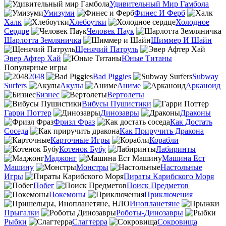
Удивительный Мир Гамбола
Умизуми
Финес И Ферб
Халк
Хлебоутки
Холодное
Сердце
Человек Паук
Шарлотта Земляничка
Шиммер И Шайн
Щенячий Патруль
Эвер Афтер Хай
Юные Титаны
Популярные игры
2048
Bad Piggies
Subway
Surfers
Акулы
Аниме
Арканоид
Бизнес
Вертолеты
Вибусы Пушистики
Гарри Поттер
Динозавры
Драконы
Фризл Фраз
Как Достать
Соседа
Как Приручить Дракона
Карточные Игры
Корабли
Котенок Бубу
Лабиринты
Маджонг
Машина Ест
Машину
Монстры
Настольные
Игры
Пираты Карибского Моря
Побег
Поиск Предметов
Покемоны
Приключения
Инопланетяне
Прыгалки
Роботы-Динозавры
Рыбки
Слагтерра
Сокровища