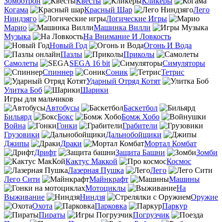
Зомботрон
Квесты
Кликеры
Когама
Красный Шар
Лего
Ниндзяго
Логические Игры
Марио
Машинка Вилли
Музыка
На Внимание И Ловкость
Новый Год
Огонь И Вода
Пазлы
Приколы
Самолеты
SEGA 16 bit
Симуляторы
Спиннер
Соник
Тетрис
Ударный Отряд Котят
Улитка Боб
Шарики
Игры для мальчиков
Автобусы
Баскетбол
Бильярд
Бокс
Бомж Хобо
Война
Гонки
Грабители
Грузовики
Дальнобойщики
Джипы
Драки
Мортал Комбат
Дрифт
Защита Башни
Зомби
Кактус Маккой
Космос
Лазерная Пушка
Лего
Лего Сити
Майнкрафт
Машины
Мотоциклы
На
Выживание
Ниндзя
Оружие
Охота
Парковка
Паркур
Пираты
Погрузчик