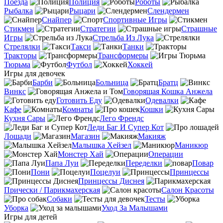
Поезда
Полиция
Роботы
Рыбалка
Рыцари
Слендермен
Снайпер
Спортивные Игры
Стикмен
Стратегии
Страшные
Игры
Стрельба Из Лука
Стрелялки
Такси
Танки
Тракторы
Трансформеры
Тюрьма
Футбол
Хоккей
Игры для девочек
Барби
Больница
Братц
Винкс
Говорящая Кошка Анжела
Готовить Еду
Одевалки
Кафе
Комнаты
Кошки
Кухня Сары
Лего Френдс
Леди Баг И Супер Кот
Лошади
Магазин
Макияж
Малышка Хейзел
Маникюр
Монстер Хай
Операции
Папа Луи
Переделки
Повар
Пони
Поцелуи
Принцессы
Принцессы Диснея
Прически / Парикмахерская
Салон Красоты
Собаки
Тесты
Уборка
Уход За Малышами
Игры для детей