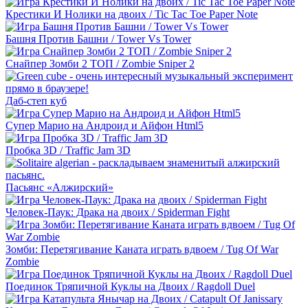
Крестики И Нолики на двоих / Tic Tac Toe Paper Note
Башня Против Башни / Tower Vs Tower
Снайпер Зомби 2 ТОП / Zombie Sniper 2
Даб-степ куб
Супер Марио на Андроид и Айфон Html5
Пробка 3D / Traffic Jam 3D
Пасьянс «Алжирский»
Человек-Паук: Драка на двоих / Spiderman Fight
Зомби: Перетягивание Каната играть вдвоем / Tug Of War
Zombie
Поединок Тряпичной Куклы на Двоих / Ragdoll Duel