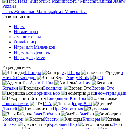
Пазл: Животные Майнкрафта / Minecraft…
Главное меню
Игры
Новые игры
Лучшие игры
Онлайн игры
Игры для Мальчиков
Игры для Девочек
Игры для Детей
Игры для всех
3 Панды
3Д Игры
5
Ночей С Фредди
Angry Birds
IO
Адам И Ева
Ам Ням
Бегалки
Бродилки
Взорви Это
Воришка Боб
Геометрия Даш
Говорящий Кот Том
Головоломки
ГТА
Денди 8 bit
Дисней
Про Животных
Зума
Злая Бабушка
Змейка
Зомботрон
Квесты
Кликеры
Когама
Красный Шар
Лего