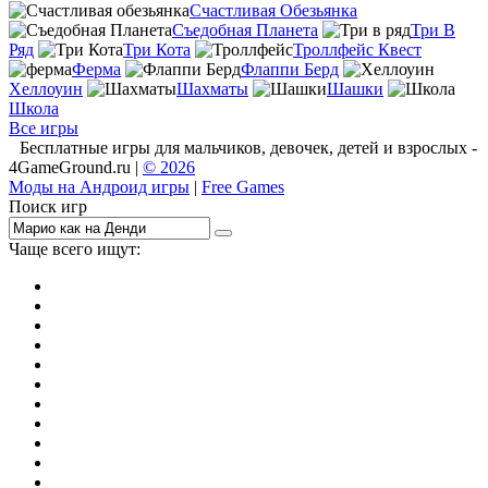
Счастливая Обезьянка
Съедобная Планета
Три В
Ряд
Три Кота
Троллфейс Квест
Ферма
Флаппи Берд
Хеллоуин
Шахматы
Шашки
Школа
Все игры
Бесплатные игры для мальчиков, девочек, детей и взрослых -
4GameGround.ru |
© 2026
Моды на Андроид игры
|
Free Games
Поиск игр
Чаще всего ищут:
игры на 2
симуляторы
Майнкрафт
гонки
стрелялки
тесты
io
головоломки
танки
марио
поиск предметов