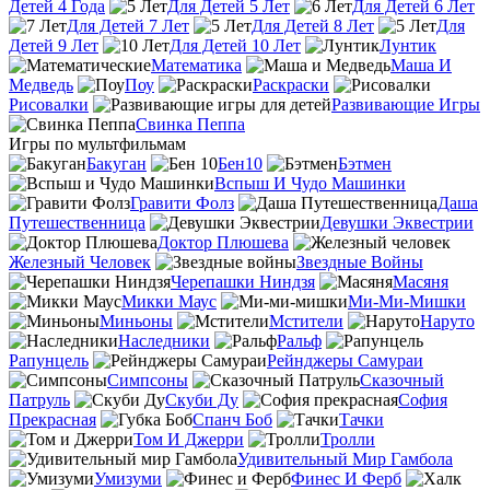
Детей 4 Года
Для Детей 5 Лет
Для Детей 6 Лет
Для Детей 7 Лет
Для Детей 8 Лет
Для
Детей 9 Лет
Для Детей 10 Лет
Лунтик
Математика
Маша И
Медведь
Поу
Раскраски
Рисовалки
Развивающие Игры
Свинка Пеппа
Игры по мультфильмам
Бакуган
Бен10
Бэтмен
Вспыш И Чудо Машинки
Гравити Фолз
Даша
Путешественница
Девушки Эквестрии
Доктор Плюшева
Железный Человек
Звездные Войны
Черепашки Ниндзя
Масяня
Микки Маус
Ми-Ми-Мишки
Миньоны
Мстители
Наруто
Наследники
Ральф
Рапунцель
Рейнджеры Самураи
Симпсоны
Сказочный
Патруль
Скуби Ду
София
Прекрасная
Спанч Боб
Тачки
Том И Джерри
Тролли
Удивительный Мир Гамбола
Умизуми
Финес И Ферб