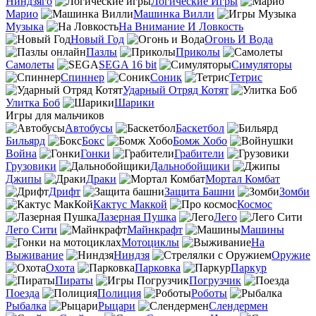
Ниндзяго
Логические Игры
Марио
Машинка Вилли
Музыка
На Внимание И Ловкость
Новый Год
Огонь И Вода
Пазлы
Приколы
Самолеты
SEGA 16 bit
Симуляторы
Спиннер
Соник
Тетрис
Ударный Отряд Котят
Улитка Боб
Шарики
Игры для мальчиков
Автобусы
Баскетбол
Бильярд
Бокс
Бомж Хобо
Война
Гонки
Грабители
Грузовики
Дальнобойщики
Джипы
Драки
Мортал Комбат
Дрифт
Защита Башни
Зомби
Кактус Маккой
Космос
Лазерная Пушка
Лего
Лего Сити
Майнкрафт
Машины
Мотоциклы
На
Выживание
Ниндзя
Оружие
Охота
Парковка
Паркур
Пираты
Погрузчик
Поезда
Полиция
Роботы
Рыбалка
Рыцари
Слендермен