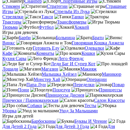
Снайпер
Спортивные Игры
Стикмен
Стратегии
Страшные
Игры
Стрельба Из Лука
Стрелялки
Такси
Танки
Тракторы
Трансформеры
Тюрьма
Футбол
Хоккей
Игры для девочек
Барби
Больница
Братц
Винкс
Говорящая Кошка Анжела
Готовить Еду
Одевалки
Кафе
Комнаты
Кошки
Кухня Сары
Лего Френдс
Леди Баг И Супер Кот
Лошади
Магазин
Макияж
Малышка Хейзел
Маникюр
Монстер Хай
Операции
Папа Луи
Переделки
Повар
Пони
Поцелуи
Принцессы
Принцессы Диснея
Прически / Парикмахерская
Салон Красоты
Собаки
Тесты
Уборка
Уход За Малышами
Игры для детей
Барбоскины
Буквы И Чтение
Для Детей 2 Года
Для Детей 3 Года
Для