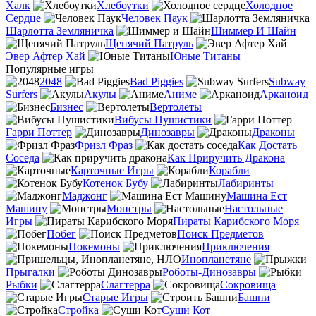
Халк
Хлебоутки
Холодное
Сердце
Человек Паук
Шарлотта Земляничка
Шиммер И Шайн
Щенячий Патруль
Эвер Афтер Хай
Юные Титаны
Популярные игры
2048
Bad Piggies
Subway
Surfers
Акулы
Аниме
Арканоид
Бизнес
Вертолеты
Вибусы Пушистики
Гарри Поттер
Динозавры
Драконы
Фризл Фраз
Как Достать
Соседа
Как Приручить Дракона
Карточные Игры
Корабли
Котенок Бубу
Лабиринты
Маджонг
Машина Ест
Машину
Монстры
Настольные
Игры
Пираты Карибского Моря
Побег
Поиск Предметов
Покемоны
Приключения
Инопланетяне
Прыгалки
Роботы-Динозавры
Рыбки
Слагтерра
Сокровища
Старые Игры
Башни
Стройка
Суши Кот