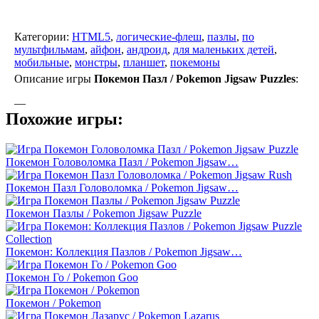
Категории:
HTML5
,
логические-флеш
,
пазлы
,
по
мультфильмам
,
айфон
,
андроид
,
для маленьких детей
,
мобильные
,
монстры
,
планшет
,
покемоны
Описание игры
Покемон Пазл / Pokemon Jigsaw Puzzles
:
—
Похожие игры:
Покемон Головоломка Пазл / Pokemon Jigsaw…
Покемон Пазл Головоломка / Pokemon Jigsaw…
Покемон Пазлы / Pokemon Jigsaw Puzzle
Покемон: Коллекция Пазлов / Pokemon Jigsaw…
Покемон Го / Pokemon Goo
Покемон / Pokemon