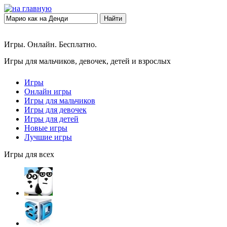
Найти
Игры. Онлайн. Бесплатно.
Игры для мальчиков, девочек, детей и взрослых
Игры
Онлайн игры
Игры для мальчиков
Игры для девочек
Игры для детей
Новые игры
Лучшие игры
Игры для всех