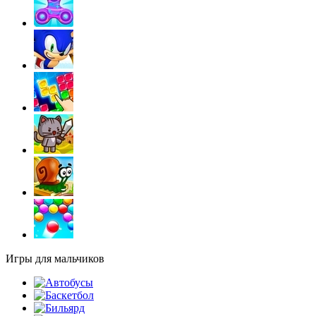
Игры для мальчиков