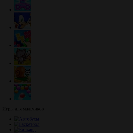
Игры для мальчиков