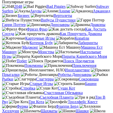
Популярные игры
2048
Bad Piggies
Subway
Surfers
Акулы
Аниме
Арканоид
Бизнес
Вертолеты
Вибусы Пушистики
Гарри Поттер
Динозавры
Драконы
Фризл Фраз
Как Достать
Соседа
Как Приручить Дракона
Карточные Игры
Корабли
Котенок Бубу
Лабиринты
Маджонг
Машина Ест
Машину
Монстры
Настольные
Игры
Пираты Карибского Моря
Побег
Поиск Предметов
Покемоны
Приключения
Инопланетяне
Прыгалки
Роботы-Динозавры
Рыбки
Слагтерра
Сокровища
Старые Игры
Башни
Стройка
Суши Кот
Счастливая Обезьянка
Съедобная Планета
Три В
Ряд
Три Кота
Троллфейс Квест
Ферма
Флаппи Берд
Хеллоуин
Шахматы
Шашки