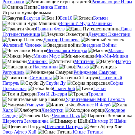
Рисовалки
Развивающие Игры
Свинка Пеппа
Игры по мультфильмам
Бакуган
Бен10
Бэтмен
Вспыш И Чудо Машинки
Гравити Фолз
Даша
Путешественница
Девушки Эквестрии
Доктор Плюшева
Железный Человек
Звездные Войны
Черепашки Ниндзя
Масяня
Микки Маус
Ми-Ми-Мишки
Миньоны
Мстители
Наруто
Наследники
Ральф
Рапунцель
Рейнджеры Самураи
Симпсоны
Сказочный
Патруль
Скуби Ду
София
Прекрасная
Спанч Боб
Тачки
Том И Джерри
Тролли
Удивительный Мир Гамбола
Умизуми
Финес И Ферб
Халк
Хлебоутки
Холодное
Сердце
Человек Паук
Шарлотта Земляничка
Шиммер И Шайн
Щенячий Патруль
Эвер Афтер Хай
Юные Титаны