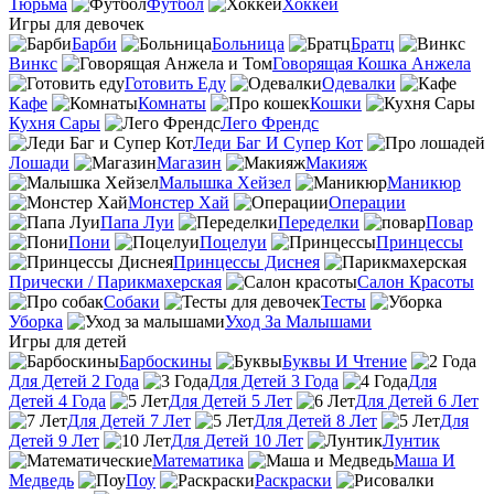
Тюрьма
Футбол
Хоккей
Игры для девочек
Барби
Больница
Братц
Винкс
Говорящая Кошка Анжела
Готовить Еду
Одевалки
Кафе
Комнаты
Кошки
Кухня Сары
Лего Френдс
Леди Баг И Супер Кот
Лошади
Магазин
Макияж
Малышка Хейзел
Маникюр
Монстер Хай
Операции
Папа Луи
Переделки
Повар
Пони
Поцелуи
Принцессы
Принцессы Диснея
Прически / Парикмахерская
Салон Красоты
Собаки
Тесты
Уборка
Уход За Малышами
Игры для детей
Барбоскины
Буквы И Чтение
Для Детей 2 Года
Для Детей 3 Года
Для
Детей 4 Года
Для Детей 5 Лет
Для Детей 6 Лет
Для Детей 7 Лет
Для Детей 8 Лет
Для
Детей 9 Лет
Для Детей 10 Лет
Лунтик
Математика
Маша И
Медведь
Поу
Раскраски