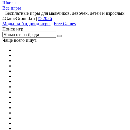
Школа
Все игры
Бесплатные игры для мальчиков, девочек, детей и взрослых -
4GameGround.ru |
© 2026
Моды на Андроид игры
|
Free Games
Поиск игр
Чаще всего ищут:
игры на 2
симуляторы
Майнкрафт
гонки
стрелялки
тесты
io
головоломки
танки
марио
поиск предметов
зомби
Такси
денди
огонь и вода
игры на 3