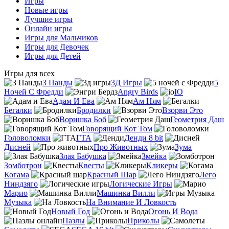
Игры
Новые игры
Лучшие игры
Онлайн игры
Игры для Мальчиков
Игры для Девочек
Игры для Детей
Игры для всех
3 Панды
3Д Игры
5
Ночей С Фредди
Angry Birds
IO
Адам И Ева
Ам Ням
Бегалки
Бродилки
Взорви Это
Воришка Боб
Геометрия Даш
Говорящий Кот Том
Головоломки
ГТА
Денди 8 bit
Дисней
Про Животных
Зума
Злая Бабушка
Змейка
Зомботрон
Квесты
Кликеры
Когама
Красный Шар
Лего
Ниндзяго
Логические Игры
Марио
Машинка Вилли
Музыка
На Внимание И Ловкость
Новый Год
Огонь И Вода
Пазлы
Приколы