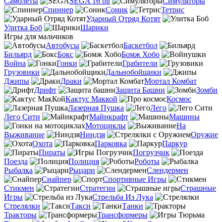
Самолеты
SEGA 16 bit
Симуляторы
Спиннер
Соник
Тетрис
Ударный Отряд Котят
Улитка Боб
Шарики
Игры для мальчиков
Автобусы
Баскетбол
Бильярд
Бокс
Бомж Хобо
Война
Гонки
Грабители
Грузовики
Дальнобойщики
Джипы
Драки
Мортал Комбат
Дрифт
Защита Башни
Зомби
Кактус Маккой
Космос
Лазерная Пушка
Лего
Лего Сити
Майнкрафт
Машины
Мотоциклы
На
Выживание
Ниндзя
Оружие
Охота
Парковка
Паркур
Пираты
Погрузчик
Поезда
Полиция
Роботы
Рыбалка
Рыцари
Слендермен
Снайпер
Спортивные Игры
Стикмен
Стратегии
Страшные
Игры
Стрельба Из Лука
Стрелялки
Такси
Танки
Тракторы
Трансформеры