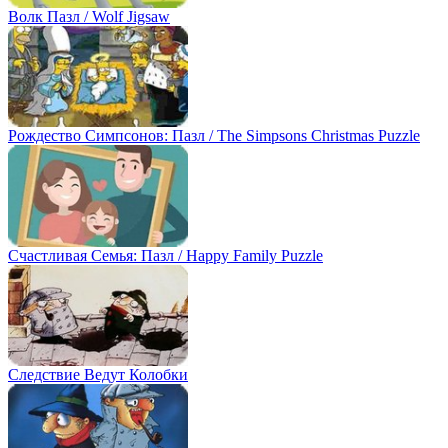
Волк Пазл / Wolf Jigsaw
Рождество Симпсонов: Пазл / The Simpsons Christmas Puzzle
Счастливая Семья: Пазл / Happy Family Puzzle
Следствие Ведут Колобки