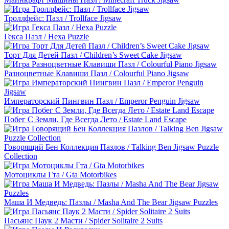
Троллфейс: Пазл / Trollface Jigsaw
Гекса Пазл / Hexa Puzzle
Торт Для Детей Пазл / Children’s Sweet Cake Jigsaw
Разноцветные Клавиши Пазл / Colourful Piano Jigsaw
Императорский Пингвин Пазл / Emperor Penguin Jigsaw
Побег С Земли, Где Всегда Лето / Estate Land Escape
Говорящий Бен Коллекция Пазлов / Talking Ben Jigsaw Puzzle
Collection
Мотоциклы Гта / Gta Motorbikes
Маша И Медведь: Пазлы / Masha And The Bear Jigsaw Puzzles
Пасьянс Паук 2 Масти / Spider Solitaire 2 Suits