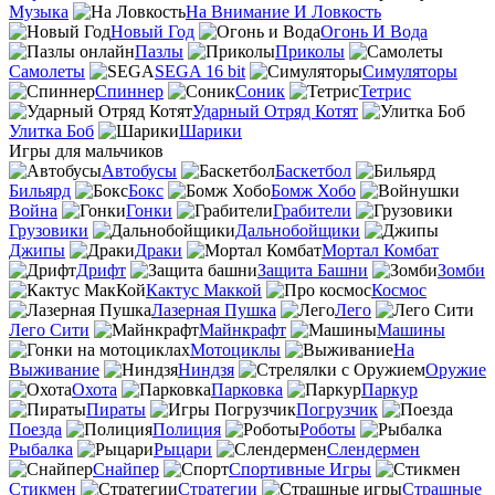
Музыка
На Внимание И Ловкость
Новый Год
Огонь И Вода
Пазлы
Приколы
Самолеты
SEGA 16 bit
Симуляторы
Спиннер
Соник
Тетрис
Ударный Отряд Котят
Улитка Боб
Шарики
Игры для мальчиков
Автобусы
Баскетбол
Бильярд
Бокс
Бомж Хобо
Война
Гонки
Грабители
Грузовики
Дальнобойщики
Джипы
Драки
Мортал Комбат
Дрифт
Защита Башни
Зомби
Кактус Маккой
Космос
Лазерная Пушка
Лего
Лего Сити
Майнкрафт
Машины
Мотоциклы
На
Выживание
Ниндзя
Оружие
Охота
Парковка
Паркур
Пираты
Погрузчик
Поезда
Полиция
Роботы
Рыбалка
Рыцари
Слендермен
Снайпер
Спортивные Игры
Стикмен
Стратегии
Страшные