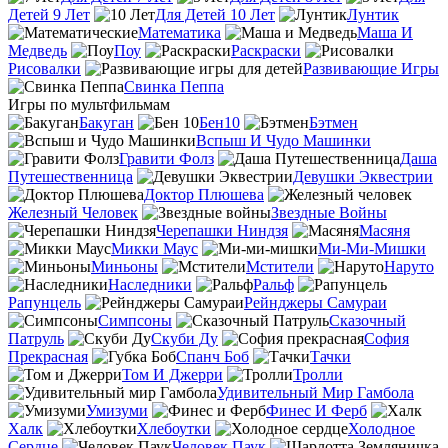
Детей 9 Лет
Для Детей 10 Лет
Лунтик
Математика
Маша И
Медведь
Поу
Раскраски
Рисовалки
Развивающие Игры
Свинка Пеппа
Игры по мультфильмам
Бакуган
Бен10
Бэтмен
Вспыш И Чудо Машинки
Гравити Фолз
Даша
Путешественница
Девушки Эквестрии
Доктор Плюшева
Железный Человек
Звездные Войны
Черепашки Ниндзя
Масяня
Микки Маус
Ми-Ми-Мишки
Миньоны
Мстители
Наруто
Наследники
Ральф
Рапунцель
Рейнджеры Самураи
Симпсоны
Сказочный
Патруль
Скуби Ду
София
Прекрасная
Спанч Боб
Тачки
Том И Джерри
Тролли
Удивительный Мир Гамбола
Умизуми
Финес И Ферб
Халк
Хлебоутки
Холодное
Сердце
Человек Паук