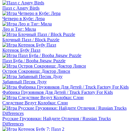
Пазл с Angry Birds
Четверо в Кубе: Лера
Лео и Тиг: Мила
Блочный Пазл / Block Puzzle
Котенок Бубу Пазл
Пазл Буба / Booba Jigsaw Puzzle
Остров Сокровищ: Доктор Ливси
Забавный Песик Дуду
Фабрика Грузовиков Для Детей / Truck Factory For Kids
Следствие Ведут Колобки: Слон
Русские Грузовики: Найдите Отличия / Russian Trucks
Differences