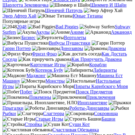
Шарлотта Земляничка
Шиммер И Шайн
Щенячий Патруль
Эвер Афтер Хай
Юные Титаны
Популярные игры
2048
Bad Piggies
Subway
Surfers
Акулы
Аниме
Арканоид
Бизнес
Вертолеты
Вибусы Пушистики
Гарри Поттер
Динозавры
Драконы
Фризл Фраз
Как Достать
Соседа
Как Приручить Дракона
Карточные Игры
Корабли
Котенок Бубу
Лабиринты
Маджонг
Машина Ест
Машину
Монстры
Настольные
Игры
Пираты Карибского Моря
Побег
Поиск Предметов
Покемоны
Приключения
Инопланетяне
Прыгалки
Роботы-Динозавры
Рыбки
Слагтерра
Сокровища
Старые Игры
Башни
Стройка
Суши Кот
Счастливая Обезьянка