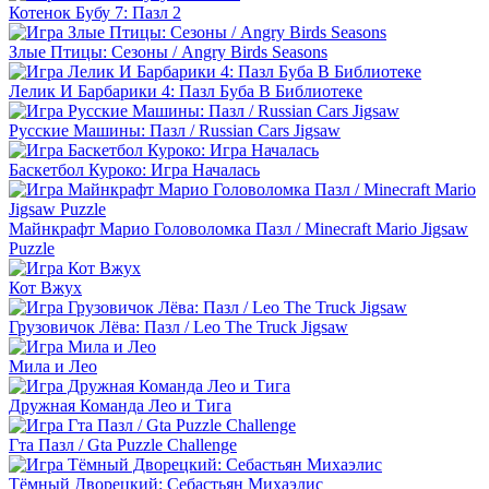
Котенок Бубу 7: Пазл 2
Злые Птицы: Сезоны / Angry Birds Seasons
Лелик И Барбарики 4: Пазл Буба В Библиотеке
Русские Машины: Пазл / Russian Cars Jigsaw
Баскетбол Куроко: Игра Началась
Майнкрафт Марио Головоломка Пазл / Minecraft Mario Jigsaw
Puzzle
Кот Вжух
Грузовичок Лёва: Пазл / Leo The Truck Jigsaw
Мила и Лео
Дружная Команда Лео и Тига
Гта Пазл / Gta Puzzle Challenge
Тёмный Дворецкий: Себастьян Михаэлис