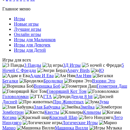
Главное меню
Игры
Новые игры
Лучшие игры
Онлайн игры
Игры для Мальчиков
Игры для Девочек
Игры для Детей
Игры для всех
3 Панды
3Д Игры
5
Ночей С Фредди
Angry Birds
IO
Адам И Ева
Ам Ням
Бегалки
Бродилки
Взорви Это
Воришка Боб
Геометрия Даш
Говорящий Кот Том
Головоломки
ГТА
Денди 8 bit
Дисней
Про Животных
Зума
Злая Бабушка
Змейка
Зомботрон
Квесты
Кликеры
Когама
Красный Шар
Лего
Ниндзяго
Логические Игры
Марио
Машинка Вилли