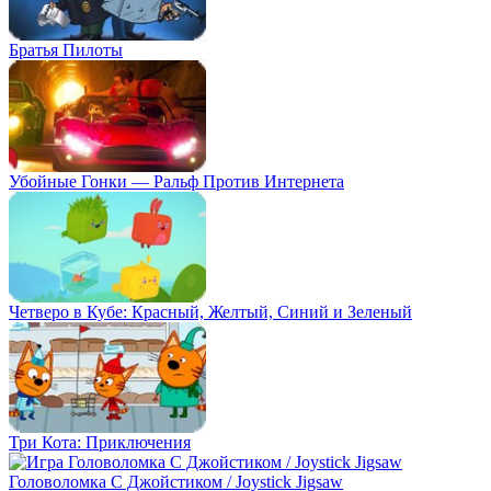
Братья Пилоты
Убойные Гонки — Ральф Против Интернета
Четверо в Кубе: Красный, Желтый, Синий и Зеленый
Три Кота: Приключения
Головоломка С Джойстиком / Joystick Jigsaw