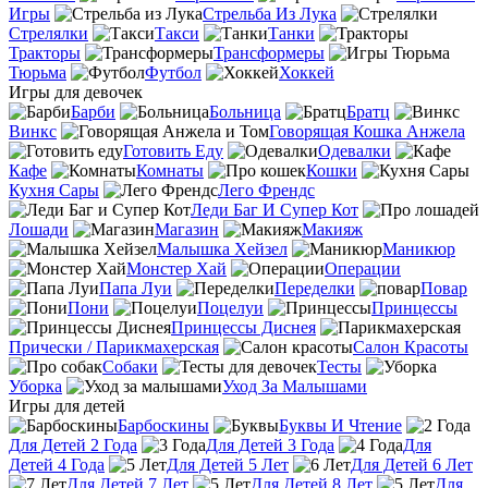
Игры
Стрельба Из Лука
Стрелялки
Такси
Танки
Тракторы
Трансформеры
Тюрьма
Футбол
Хоккей
Игры для девочек
Барби
Больница
Братц
Винкс
Говорящая Кошка Анжела
Готовить Еду
Одевалки
Кафе
Комнаты
Кошки
Кухня Сары
Лего Френдс
Леди Баг И Супер Кот
Лошади
Магазин
Макияж
Малышка Хейзел
Маникюр
Монстер Хай
Операции
Папа Луи
Переделки
Повар
Пони
Поцелуи
Принцессы
Принцессы Диснея
Прически / Парикмахерская
Салон Красоты
Собаки
Тесты
Уборка
Уход За Малышами
Игры для детей
Барбоскины
Буквы И Чтение
Для Детей 2 Года
Для Детей 3 Года
Для
Детей 4 Года
Для Детей 5 Лет
Для Детей 6 Лет
Для Детей 7 Лет
Для Детей 8 Лет
Для