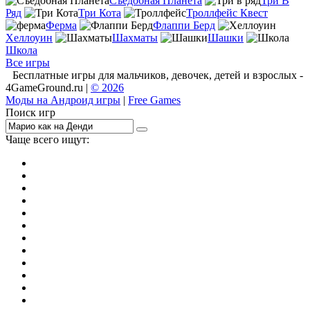
Съедобная Планета
Три В
Ряд
Три Кота
Троллфейс Квест
Ферма
Флаппи Берд
Хеллоуин
Шахматы
Шашки
Школа
Все игры
Бесплатные игры для мальчиков, девочек, детей и взрослых -
4GameGround.ru |
© 2026
Моды на Андроид игры
|
Free Games
Поиск игр
Чаще всего ищут:
игры на 2
симуляторы
Майнкрафт
гонки
стрелялки
тесты
io
головоломки
танки
марио
поиск предметов
зомби