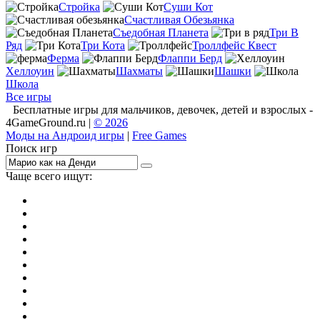
Стройка
Суши Кот
Счастливая Обезьянка
Съедобная Планета
Три В
Ряд
Три Кота
Троллфейс Квест
Ферма
Флаппи Берд
Хеллоуин
Шахматы
Шашки
Школа
Все игры
Бесплатные игры для мальчиков, девочек, детей и взрослых -
4GameGround.ru |
© 2026
Моды на Андроид игры
|
Free Games
Поиск игр
Чаще всего ищут:
игры на 2
симуляторы
Майнкрафт
гонки
стрелялки
тесты
io
головоломки
танки
марио