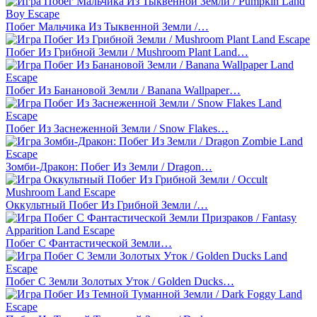
Побег Мальчика Из Тыквенной Земли /…
Побег Из Грибной Земли / Mushroom Plant Land…
Побег Из Банановой Земли / Banana Wallpaper…
Побег Из Заснеженной Земли / Snow Flakes…
Зомби-Дракон: Побег Из Земли / Dragon…
Оккультный Побег Из Грибной Земли /…
Побег С Фантастической Земли…
Побег С Земли Золотых Уток / Golden Ducks…