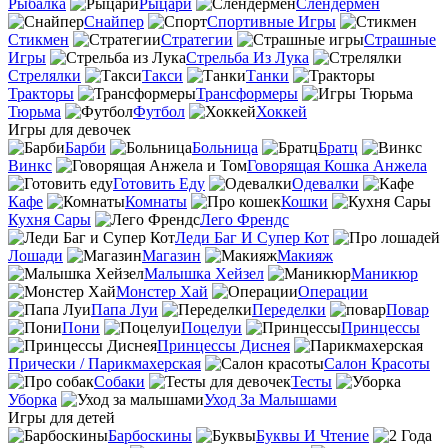
Рыбалка
Рыцари
Слендермен
Снайпер
Спортивные Игры
Стикмен
Стратегии
Страшные
Игры
Стрельба Из Лука
Стрелялки
Такси
Танки
Тракторы
Трансформеры
Тюрьма
Футбол
Хоккей
Игры для девочек
Барби
Больница
Братц
Винкс
Говорящая Кошка Анжела
Готовить Еду
Одевалки
Кафе
Комнаты
Кошки
Кухня Сары
Лего Френдс
Леди Баг И Супер Кот
Лошади
Магазин
Макияж
Малышка Хейзел
Маникюр
Монстер Хай
Операции
Папа Луи
Переделки
Повар
Пони
Поцелуи
Принцессы
Принцессы Диснея
Прически / Парикмахерская
Салон Красоты
Собаки
Тесты
Уборка
Уход За Малышами
Игры для детей
Барбоскины
Буквы И Чтение