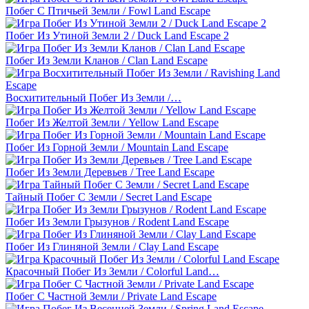
Побег С Птичьей Земли / Fowl Land Escape
Побег Из Утиной Земли 2 / Duck Land Escape 2
Побег Из Земли Кланов / Clan Land Escape
Восхитительный Побег Из Земли /…
Побег Из Желтой Земли / Yellow Land Escape
Побег Из Горной Земли / Mountain Land Escape
Побег Из Земли Деревьев / Tree Land Escape
Тайный Побег С Земли / Secret Land Escape
Побег Из Земли Грызунов / Rodent Land Escape
Побег Из Глиняной Земли / Clay Land Escape
Красочный Побег Из Земли / Colorful Land…
Побег С Частной Земли / Private Land Escape