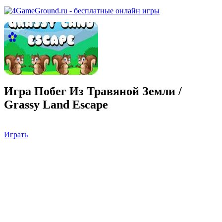
Игра Побег Из Травяной Земли /
Grassy Land Escape
Играть