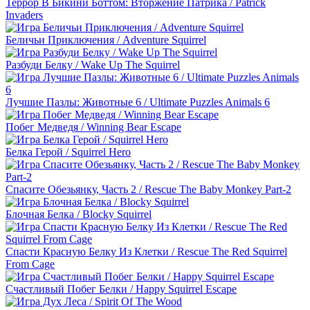
Террор В Бикини Боттом: Вторжение Патрика / Patrick
Invaders
Беличьи Приключения / Adventure Squirrel
Разбуди Белку / Wake Up The Squirrel
Лучшие Пазлы: Животные 6 / Ultimate Puzzles Animals 6
Побег Медведя / Winning Bear Escape
Белка Герой / Squirrel Hero
Спасите Обезьянку, Часть 2 / Rescue The Baby Monkey Part-2
Блочная Белка / Blocky Squirrel
Спасти Красную Белку Из Клетки / Rescue The Red Squirrel
From Cage
Счастливый Побег Белки / Happy Squirrel Escape