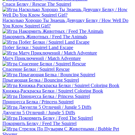
Спаси Белку / Rescue The Squirrel
Насколько Хорошо Ты Знаешь Девушку Белку / How Well Do
You Know Squirrel Girl?
Накормить Животных / Feed The Animals
Побег Белки / Squirrel Land Escape
Матч Приключений / Match Adventure
Спасение Белки / Squirrel Rescue
Прыгающая Белка / Bouncing Squirrel
Книжка-Раскраска Белки / Squirrel Coloring Book
Принцесса Белка / Princess Squirrel
Джунгли 5 Отличий / Jungle 5 Diffs
Покормить Белку / Feed The Squirrel