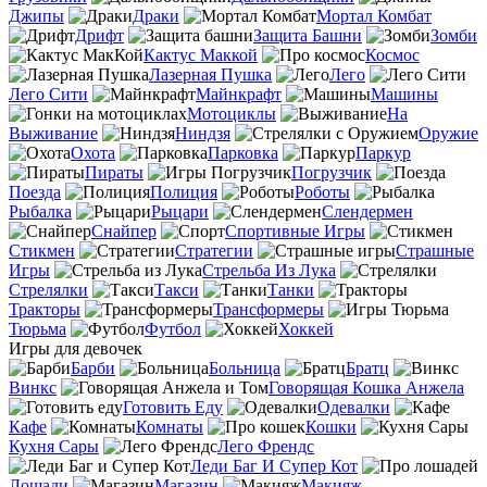
Джипы
Драки
Мортал Комбат
Дрифт
Защита Башни
Зомби
Кактус Маккой
Космос
Лазерная Пушка
Лего
Лего Сити
Майнкрафт
Машины
Мотоциклы
На
Выживание
Ниндзя
Оружие
Охота
Парковка
Паркур
Пираты
Погрузчик
Поезда
Полиция
Роботы
Рыбалка
Рыцари
Слендермен
Снайпер
Спортивные Игры
Стикмен
Стратегии
Страшные
Игры
Стрельба Из Лука
Стрелялки
Такси
Танки
Тракторы
Трансформеры
Тюрьма
Футбол
Хоккей
Игры для девочек
Барби
Больница
Братц
Винкс
Говорящая Кошка Анжела
Готовить Еду
Одевалки
Кафе
Комнаты
Кошки
Кухня Сары
Лего Френдс
Леди Баг И Супер Кот
Лошади
Магазин
Макияж