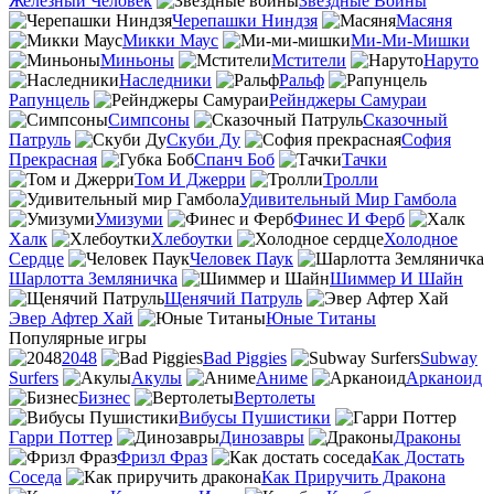
Железный Человек
Звездные Войны
Черепашки Ниндзя
Масяня
Микки Маус
Ми-Ми-Мишки
Миньоны
Мстители
Наруто
Наследники
Ральф
Рапунцель
Рейнджеры Самураи
Симпсоны
Сказочный
Патруль
Скуби Ду
София
Прекрасная
Спанч Боб
Тачки
Том И Джерри
Тролли
Удивительный Мир Гамбола
Умизуми
Финес И Ферб
Халк
Хлебоутки
Холодное
Сердце
Человек Паук
Шарлотта Земляничка
Шиммер И Шайн
Щенячий Патруль
Эвер Афтер Хай
Юные Титаны
Популярные игры
2048
Bad Piggies
Subway
Surfers
Акулы
Аниме
Арканоид
Бизнес
Вертолеты
Вибусы Пушистики
Гарри Поттер
Динозавры
Драконы
Фризл Фраз
Как Достать
Соседа
Как Приручить Дракона