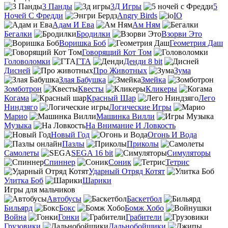
3 Панды
3Д Игры
5
Ночей С Фредди
Angry Birds
IO
Адам И Ева
Ам Ням
Бегалки
Бродилки
Взорви Это
Воришка Боб
Геометрия Даш
Говорящий Кот Том
Головоломки
ГТА
Денди 8 bit
Дисней
Про Животных
Зума
Злая Бабушка
Змейка
Зомботрон
Квесты
Кликеры
Когама
Красный Шар
Лего
Ниндзяго
Логические Игры
Марио
Машинка Вилли
Музыка
На Внимание И Ловкость
Новый Год
Огонь И Вода
Пазлы
Приколы
Самолеты
SEGA 16 bit
Симуляторы
Спиннер
Соник
Тетрис
Ударный Отряд Котят
Улитка Боб
Шарики
Игры для мальчиков
Автобусы
Баскетбол
Бильярд
Бокс
Бомж Хобо
Война
Гонки
Грабители
Грузовики
Дальнобойщики