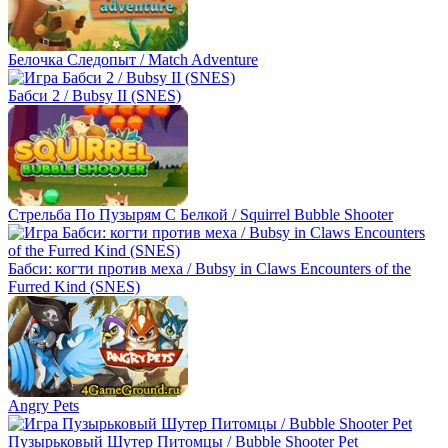
Белочка Следопыт / Match Adventure
Бабси 2 / Bubsy II (SNES)
Стрельба По Пузырям С Белкой / Squirrel Bubble Shooter
Бабси: когти против меха / Bubsy in Claws Encounters of the
Furred Kind (SNES)
Angry Pets
Пузырьковый Шутер Питомцы / Bubble Shooter Pet