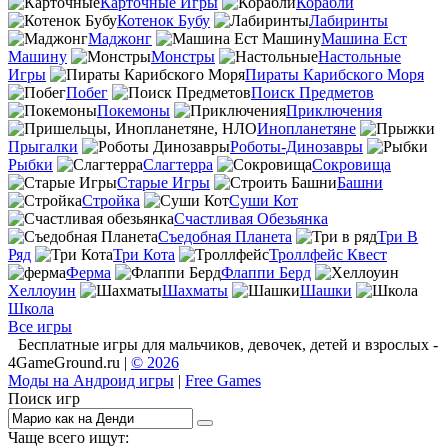
Карточные Игры
Корабли
Котенок Бубу
Лабиринты
Маджонг
Машина Ест
Машину
Монстры
Настольные
Игры
Пираты Карибского Моря
Побег
Поиск Предметов
Покемоны
Приключения
Инопланетяне
Прыгалки
Роботы-Динозавры
Рыбки
Слагтерра
Сокровища
Старые Игры
Башни
Стройка
Суши Кот
Счастливая Обезьянка
Съедобная Планета
Три В
Ряд
Три Кота
Троллфейс Квест
Ферма
Флаппи Берд
Хеллоуин
Шахматы
Шашки
Школа
Все игры
Бесплатные игры для мальчиков, девочек, детей и взрослых -
4GameGround.ru |
© 2026
Моды на Андроид игры
|
Free Games
Поиск игр
Чаще всего ищут: