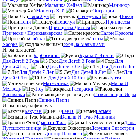
Малышка Хейзел
Маникюр
Монстер Хай
Операции
Папа Луи
Переделки
Повар
Пони
Поцелуи
Принцессы
Принцессы Диснея
Прически / Парикмахерская
Салон Красоты
Собаки
Тесты
Уборка
Уход За Малышами
Игры для детей
Барбоскины
Буквы И Чтение
Для Детей 2 Года
Для Детей 3 Года
Для
Детей 4 Года
Для Детей 5 Лет
Для Детей 6 Лет
Для Детей 7 Лет
Для Детей 8 Лет
Для
Детей 9 Лет
Для Детей 10 Лет
Лунтик
Математика
Маша И
Медведь
Поу
Раскраски
Рисовалки
Развивающие Игры
Свинка Пеппа
Игры по мультфильмам
Бакуган
Бен10
Бэтмен
Вспыш И Чудо Машинки
Гравити Фолз
Даша
Путешественница
Девушки Эквестрии
Доктор Плюшева