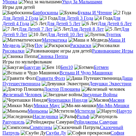
Уборка
Уход За Малышами
Игры для детей
Барбоскины
Буквы И Чтение
Для Детей 2 Года
Для Детей 3 Года
Для
Детей 4 Года
Для Детей 5 Лет
Для Детей 6 Лет
Для Детей 7 Лет
Для Детей 8 Лет
Для
Детей 9 Лет
Для Детей 10 Лет
Лунтик
Математика
Маша И
Медведь
Поу
Раскраски
Рисовалки
Развивающие Игры
Свинка Пеппа
Игры по мультфильмам
Бакуган
Бен10
Бэтмен
Вспыш И Чудо Машинки
Гравити Фолз
Даша
Путешественница
Девушки Эквестрии
Доктор Плюшева
Железный Человек
Звездные Войны
Черепашки Ниндзя
Масяня
Микки Маус
Ми-Ми-Мишки
Миньоны
Мстители
Наруто
Наследники
Ральф
Рапунцель
Рейнджеры Самураи
Симпсоны
Сказочный
Патруль
Скуби Ду
София