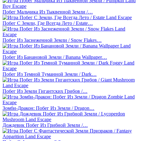
Побег Мальчика Из Тыквенной Земли /…
Побег С Земли, Где Всегда Лето / Estate…
Побег Из Заснеженной Земли / Snow Flakes…
Побег Из Банановой Земли / Banana Wallpaper…
Побег Из Темной Туманной Земли / Dark…
Побег Из Земли Гигантских Грибов /…
Зомби-Дракон: Побег Из Земли / Dragon…
Дождевик Побег Из Грибной Земли /…