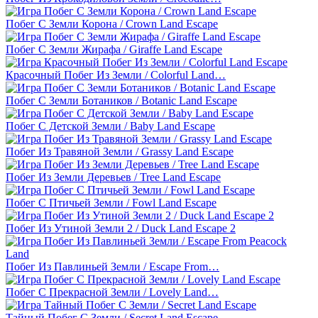
Побег С Земли Корона / Crown Land Escape
Побег С Земли Жирафа / Giraffe Land Escape
Красочный Побег Из Земли / Colorful Land…
Побег С Земли Ботаников / Botanic Land Escape
Побег С Детской Земли / Baby Land Escape
Побег Из Травяной Земли / Grassy Land Escape
Побег Из Земли Деревьев / Tree Land Escape
Побег С Птичьей Земли / Fowl Land Escape
Побег Из Утиной Земли 2 / Duck Land Escape 2
Побег Из Павлиньей Земли / Escape From…
Побег С Прекрасной Земли / Lovely Land…
Тайный Побег С Земли / Secret Land Escape