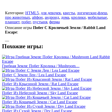
Категории:
HTML5
,
для девочек
,
квесты
,
логические-флеш
,
про животных
,
айфон
,
андроид
,
дома
,
кролики
,
мобильные
,
планшет
,
побег
,
пустыня
,
ферма
Описание игры
Побег С Кроличьей Земли / Rabbit Land
Escape
:
—
Похожие игры:
Грибная Земля: Побег Кролика / Mushroom…
Побег С Земли Леи / Lea Land Escape
Побег Из Крысиной Земли / Rat Land Escape
Побег Из Небесной Земли / Sky Land Escape
Побег Из Кошачьей Земли / Cat Land Escape
Побег Из Сухой Земли / Dry Land Escape