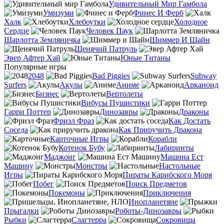
Удивительный Мир Гамбола
Умизуми
Финес И Ферб
Халк
Хлебоутки
Холодное
Сердце
Человек Паук
Шарлотта Земляничка
Шиммер И Шайн
Щенячий Патруль
Эвер Афтер Хай
Юные Титаны
Популярные игры
2048
Bad Piggies
Subway
Surfers
Акулы
Аниме
Арканоид
Бизнес
Вертолеты
Вибусы Пушистики
Гарри Поттер
Динозавры
Драконы
Фризл Фраз
Как Достать
Соседа
Как Приручить Дракона
Карточные Игры
Корабли
Котенок Бубу
Лабиринты
Маджонг
Машина Ест
Машину
Монстры
Настольные
Игры
Пираты Карибского Моря
Побег
Поиск Предметов
Покемоны
Приключения
Инопланетяне
Прыгалки
Роботы-Динозавры
Рыбки
Слагтерра
Сокровища