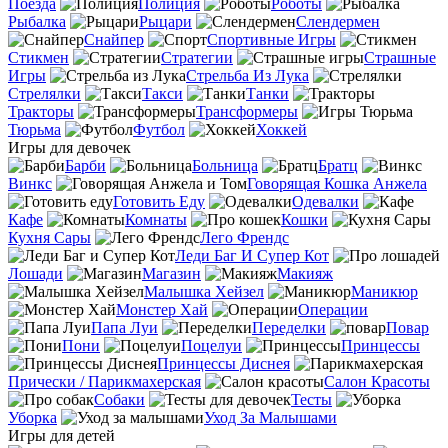
Поезда
Полиция
Роботы
Рыбалка
Рыцари
Слендермен
Снайпер
Спортивные Игры
Стикмен
Стратегии
Страшные
Игры
Стрельба Из Лука
Стрелялки
Такси
Танки
Тракторы
Трансформеры
Тюрьма
Футбол
Хоккей
Игры для девочек
Барби
Больница
Братц
Винкс
Говорящая Кошка Анжела
Готовить Еду
Одевалки
Кафе
Комнаты
Кошки
Кухня Сары
Лего Френдс
Леди Баг И Супер Кот
Лошади
Магазин
Макияж
Малышка Хейзел
Маникюр
Монстер Хай
Операции
Папа Луи
Переделки
Повар
Пони
Поцелуи
Принцессы
Принцессы Диснея
Прически / Парикмахерская
Салон Красоты
Собаки
Тесты
Уборка
Уход За Малышами
Игры для детей