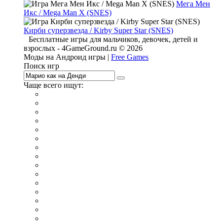
Мега Мен
Икс / Mega Man X (SNES)
Кирби суперзвезда / Kirby Super Star (SNES)
Бесплатные игры для мальчиков, девочек, детей и
взрослых - 4GameGround.ru © 2026
Моды на Андроид игры |
Free Games
Поиск игр
Чаще всего ищут:
игры на 2
симуляторы
Майнкрафт
гонки
стрелялки
тесты
io
головоломки
танки
марио
поиск предметов
зомби
Такси
денди
огонь и вода