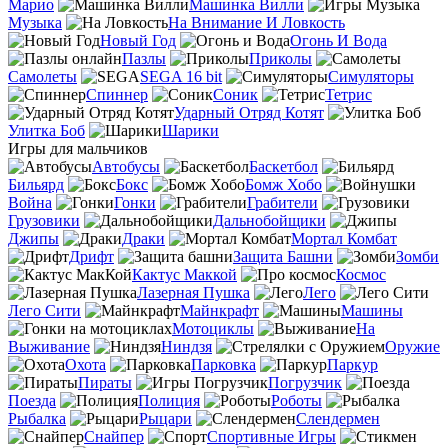
Марио
Машинка Вилли
Музыка
На Внимание И Ловкость
Новый Год
Огонь И Вода
Пазлы
Приколы
Самолеты
SEGA 16 bit
Симуляторы
Спиннер
Соник
Тетрис
Ударный Отряд Котят
Улитка Боб
Шарики
Игры для мальчиков
Автобусы
Баскетбол
Бильярд
Бокс
Бомж Хобо
Война
Гонки
Грабители
Грузовики
Дальнобойщики
Джипы
Драки
Мортал Комбат
Дрифт
Защита Башни
Зомби
Кактус Маккой
Космос
Лазерная Пушка
Лего
Лего Сити
Майнкрафт
Машины
Мотоциклы
На
Выживание
Ниндзя
Оружие
Охота
Парковка
Паркур
Пираты
Погрузчик
Поезда
Полиция
Роботы
Рыбалка
Рыцари
Слендермен
Снайпер
Спортивные Игры