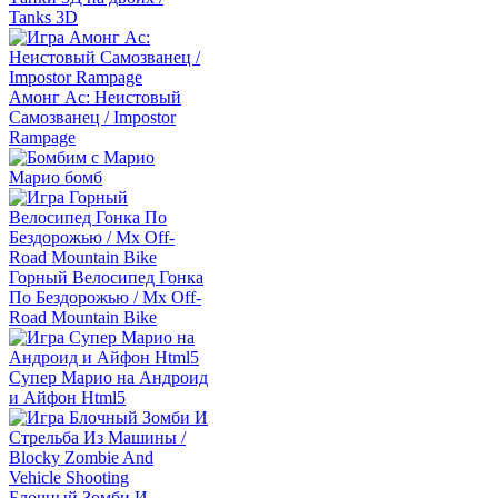
Tanks 3D
Амонг Ас: Неистовый
Самозванец / Impostor
Rampage
Марио бомб
Горный Велосипед Гонка
По Бездорожью / Mx Off-
Road Mountain Bike
Супер Марио на Андроид
и Айфон Html5
Блочный Зомби И