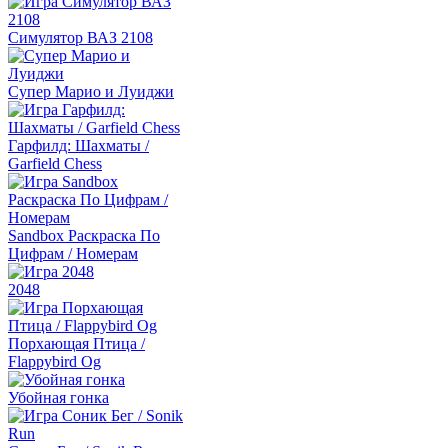
Симулятор ВАЗ 2108
Супер Марио и Луиджи
Гарфилд: Шахматы /
Garfield Chess
Sandbox Раскраска По
Цифрам / Номерам
2048
Порхающая Птица /
Flappybird Og
Убойная гонка