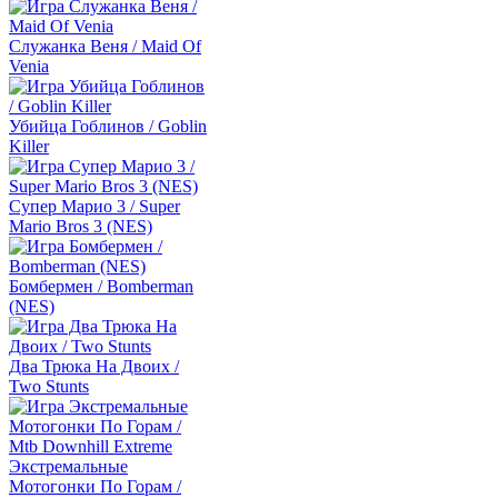
Служанка Веня / Maid Of
Venia
Убийца Гоблинов / Goblin
Killer
Супер Марио 3 / Super
Mario Bros 3 (NES)
Бомбермен / Bomberman
(NES)
Два Трюка На Двоих /
Two Stunts
Экстремальные
Мотогонки По Горам /