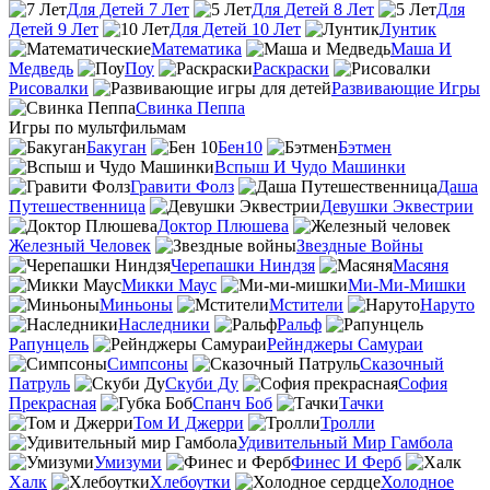
Для Детей 7 Лет
Для Детей 8 Лет
Для
Детей 9 Лет
Для Детей 10 Лет
Лунтик
Математика
Маша И
Медведь
Поу
Раскраски
Рисовалки
Развивающие Игры
Свинка Пеппа
Игры по мультфильмам
Бакуган
Бен10
Бэтмен
Вспыш И Чудо Машинки
Гравити Фолз
Даша
Путешественница
Девушки Эквестрии
Доктор Плюшева
Железный Человек
Звездные Войны
Черепашки Ниндзя
Масяня
Микки Маус
Ми-Ми-Мишки
Миньоны
Мстители
Наруто
Наследники
Ральф
Рапунцель
Рейнджеры Самураи
Симпсоны
Сказочный
Патруль
Скуби Ду
София
Прекрасная
Спанч Боб
Тачки
Том И Джерри
Тролли
Удивительный Мир Гамбола
Умизуми
Финес И Ферб
Халк
Хлебоутки
Холодное