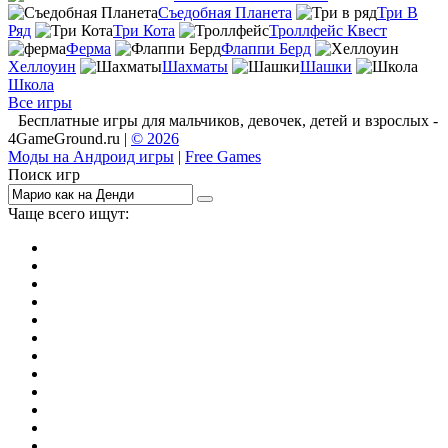
Съедобная Планета
Три В
Ряд
Три Кота
Троллфейс Квест
Ферма
Флаппи Берд
Хеллоуин
Шахматы
Шашки
Школа
Все игры
Бесплатные игры для мальчиков, девочек, детей и взрослых -
4GameGround.ru |
© 2026
Моды на Андроид игры
|
Free Games
Поиск игр
Чаще всего ищут:
игры на 2
симуляторы
Майнкрафт
гонки
стрелялки
тесты
io
головоломки
танки
марио
поиск предметов
зомби