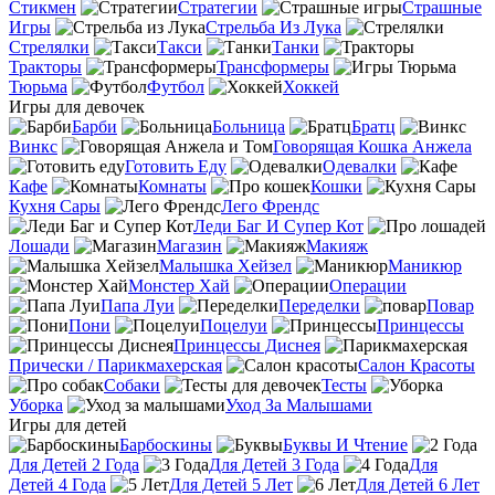
Стикмен
Стратегии
Страшные
Игры
Стрельба Из Лука
Стрелялки
Такси
Танки
Тракторы
Трансформеры
Тюрьма
Футбол
Хоккей
Игры для девочек
Барби
Больница
Братц
Винкс
Говорящая Кошка Анжела
Готовить Еду
Одевалки
Кафе
Комнаты
Кошки
Кухня Сары
Лего Френдс
Леди Баг И Супер Кот
Лошади
Магазин
Макияж
Малышка Хейзел
Маникюр
Монстер Хай
Операции
Папа Луи
Переделки
Повар
Пони
Поцелуи
Принцессы
Принцессы Диснея
Прически / Парикмахерская
Салон Красоты
Собаки
Тесты
Уборка
Уход За Малышами
Игры для детей
Барбоскины
Буквы И Чтение
Для Детей 2 Года
Для Детей 3 Года
Для
Детей 4 Года
Для Детей 5 Лет
Для Детей 6 Лет