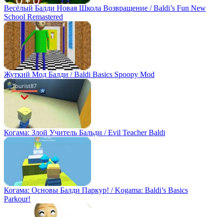
Весёлый Балди Новая Школа Возвращение / Baldi’s Fun New
School Remastered
Жуткий Мод Балди / Baldi Basics Spoopy Mod
Когама: Злой Учитель Бальди / Evil Teacher Baldi
Когама: Основы Балди Паркур! / Kogama: Baldi’s Basics
Parkour!