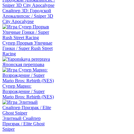
Снайпер 3D: Городской
Апокалипсис / Sniper 3D
City Apocalypse
Супер Прорыв Уличные
Гонки / Super Rush Street
Racing
Японская переправа
Супер Марио:
Возрождение / Super
Mario Bros: Rebirth (NES)
Элитный Снайпер
Призрак / Elite Ghost
Sniper