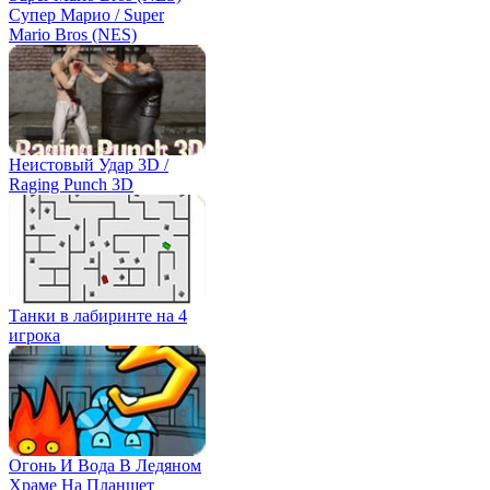
Супер Марио / Super
Mario Bros (NES)
Неистовый Удар 3D /
Raging Punch 3D
Танки в лабиринте на 4
игрока
Огонь И Вода В Ледяном
Храме На Планшет