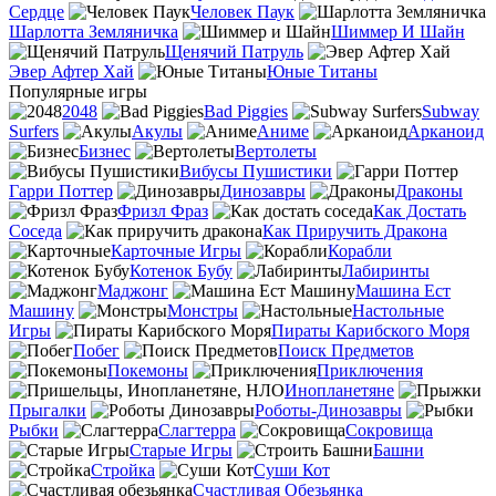
Сердце
Человек Паук
Шарлотта Земляничка
Шиммер И Шайн
Щенячий Патруль
Эвер Афтер Хай
Юные Титаны
Популярные игры
2048
Bad Piggies
Subway
Surfers
Акулы
Аниме
Арканоид
Бизнес
Вертолеты
Вибусы Пушистики
Гарри Поттер
Динозавры
Драконы
Фризл Фраз
Как Достать
Соседа
Как Приручить Дракона
Карточные Игры
Корабли
Котенок Бубу
Лабиринты
Маджонг
Машина Ест
Машину
Монстры
Настольные
Игры
Пираты Карибского Моря
Побег
Поиск Предметов
Покемоны
Приключения
Инопланетяне
Прыгалки
Роботы-Динозавры
Рыбки
Слагтерра
Сокровища
Старые Игры
Башни
Стройка
Суши Кот
Счастливая Обезьянка