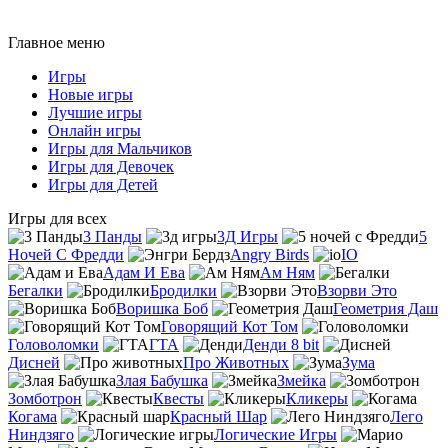
Главное меню
Игры
Новые игры
Лучшие игры
Онлайн игры
Игры для Мальчиков
Игры для Девочек
Игры для Детей
Игры для всех
3 Панды
3Д Игры
5
Ночей С Фредди
Angry Birds
IO
Адам И Ева
Ам Ням
Бегалки
Бродилки
Взорви Это
Воришка Боб
Геометрия Даш
Говорящий Кот Том
Головоломки
ГТА
Денди 8 bit
Дисней
Про Животных
Зума
Злая Бабушка
Змейка
Зомботрон
Квесты
Кликеры
Когама
Красный Шар
Лего
Ниндзяго
Логические Игры