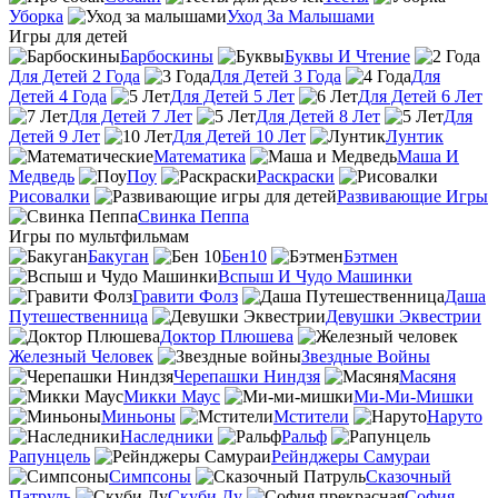
Уборка
Уход За Малышами
Игры для детей
Барбоскины
Буквы И Чтение
Для Детей 2 Года
Для Детей 3 Года
Для
Детей 4 Года
Для Детей 5 Лет
Для Детей 6 Лет
Для Детей 7 Лет
Для Детей 8 Лет
Для
Детей 9 Лет
Для Детей 10 Лет
Лунтик
Математика
Маша И
Медведь
Поу
Раскраски
Рисовалки
Развивающие Игры
Свинка Пеппа
Игры по мультфильмам
Бакуган
Бен10
Бэтмен
Вспыш И Чудо Машинки
Гравити Фолз
Даша
Путешественница
Девушки Эквестрии
Доктор Плюшева
Железный Человек
Звездные Войны
Черепашки Ниндзя
Масяня
Микки Маус
Ми-Ми-Мишки
Миньоны
Мстители
Наруто
Наследники
Ральф
Рапунцель
Рейнджеры Самураи
Симпсоны
Сказочный
Патруль
Скуби Ду
София