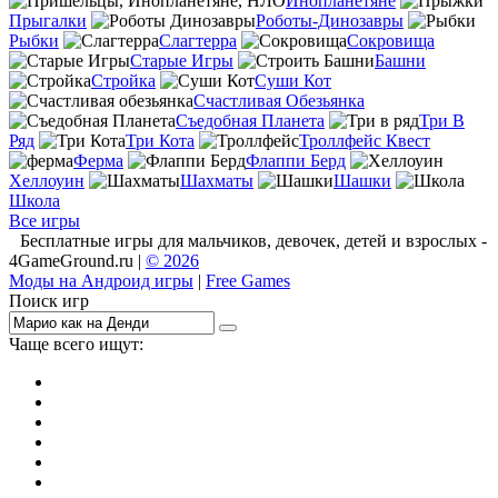
Инопланетяне
Прыгалки
Роботы-Динозавры
Рыбки
Слагтерра
Сокровища
Старые Игры
Башни
Стройка
Суши Кот
Счастливая Обезьянка
Съедобная Планета
Три В
Ряд
Три Кота
Троллфейс Квест
Ферма
Флаппи Берд
Хеллоуин
Шахматы
Шашки
Школа
Все игры
Бесплатные игры для мальчиков, девочек, детей и взрослых -
4GameGround.ru |
© 2026
Моды на Андроид игры
|
Free Games
Поиск игр
Чаще всего ищут:
игры на 2
симуляторы
Майнкрафт
гонки
стрелялки
тесты