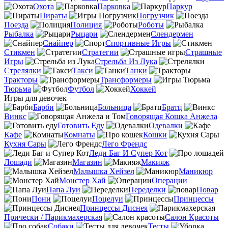
Охота
Парковка
Паркур
Пираты
Погрузчик
Поезда
Полиция
Роботы
Рыбалка
Рыцари
Слендермен
Снайпер
Спортивные Игры
Стикмен
Стратегии
Страшные
Игры
Стрельба Из Лука
Стрелялки
Такси
Танки
Тракторы
Трансформеры
Тюрьма
Футбол
Хоккей
Игры для девочек
Барби
Больница
Братц
Винкс
Говорящая Кошка Анжела
Готовить Еду
Одевалки
Кафе
Комнаты
Кошки
Кухня Сары
Лего Френдс
Леди Баг И Супер Кот
Лошади
Магазин
Макияж
Малышка Хейзел
Маникюр
Монстер Хай
Операции
Папа Луи
Переделки
Повар
Пони
Поцелуи
Принцессы
Принцессы Диснея
Прически / Парикмахерская
Салон Красоты
Собаки
Тесты