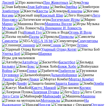
Дисней
Про Животных
Зума
Злая Бабушка
Змейка
Зомботрон
Квесты
Кликеры
Когама
Красный Шар
Лего
Ниндзяго
Логические Игры
Марио
Машинка Вилли
Музыка
На Внимание И Ловкость
Новый Год
Огонь И Вода
Пазлы
Приколы
Самолеты
SEGA 16 bit
Симуляторы
Спиннер
Соник
Тетрис
Ударный Отряд Котят
Улитка Боб
Шарики
Игры для мальчиков
Автобусы
Баскетбол
Бильярд
Бокс
Бомж Хобо
Война
Гонки
Грабители
Грузовики
Дальнобойщики
Джипы
Драки
Мортал Комбат
Дрифт
Защита Башни
Зомби
Кактус Маккой
Космос
Лазерная Пушка
Лего
Лего Сити
Майнкрафт
Машины
Мотоциклы
На
Выживание
Ниндзя
Оружие