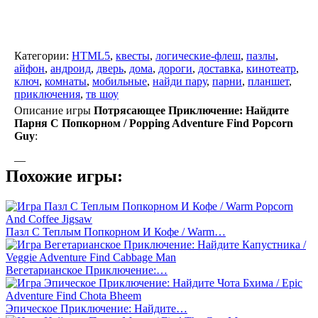
Категории:
HTML5
,
квесты
,
логические-флеш
,
пазлы
,
айфон
,
андроид
,
дверь
,
дома
,
дороги
,
доставка
,
кинотеатр
,
ключ
,
комнаты
,
мобильные
,
найди пару
,
парни
,
планшет
,
приключения
,
тв шоу
Описание игры
Потрясающее Приключение: Найдите
Парня С Попкорном / Popping Adventure Find Popcorn
Guy
:
—
Похожие игры:
Пазл С Теплым Попкорном И Кофе / Warm…
Вегетарианское Приключение:…
Эпическое Приключение: Найдите…