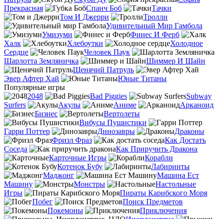
Прекрасная
Спанч Боб
Тачки
Том И Джерри
Тролли
Удивительный Мир Гамбола
Умизуми
Финес И Ферб
Халк
Хлебоутки
Холодное
Сердце
Человек Паук
Шарлотта Земляничка
Шиммер И Шайн
Щенячий Патруль
Эвер Афтер Хай
Юные Титаны
Популярные игры
2048
Bad Piggies
Subway
Surfers
Акулы
Аниме
Арканоид
Бизнес
Вертолеты
Вибусы Пушистики
Гарри Поттер
Динозавры
Драконы
Фризл Фраз
Как Достать
Соседа
Как Приручить Дракона
Карточные Игры
Корабли
Котенок Бубу
Лабиринты
Маджонг
Машина Ест
Машину
Монстры
Настольные
Игры
Пираты Карибского Моря
Побег
Поиск Предметов
Покемоны
Приключения