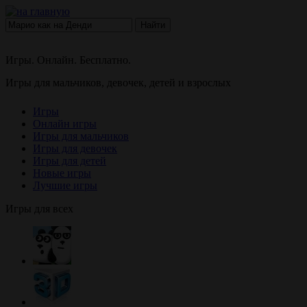
Найти
Игры. Онлайн. Бесплатно.
Игры для мальчиков, девочек, детей и взрослых
Игры
Онлайн игры
Игры для мальчиков
Игры для девочек
Игры для детей
Новые игры
Лучшие игры
Игры для всех