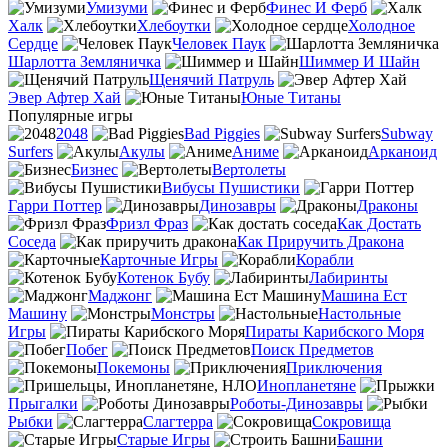
Умизуми
Финес И Ферб
Халк
Хлебоутки
Холодное
Сердце
Человек Паук
Шарлотта Земляничка
Шиммер И Шайн
Щенячий Патруль
Эвер Афтер Хай
Юные Титаны
Популярные игры
2048
Bad Piggies
Subway
Surfers
Акулы
Аниме
Арканоид
Бизнес
Вертолеты
Вибусы Пушистики
Гарри Поттер
Динозавры
Драконы
Фризл Фраз
Как Достать
Соседа
Как Приручить Дракона
Карточные Игры
Корабли
Котенок Бубу
Лабиринты
Маджонг
Машина Ест
Машину
Монстры
Настольные
Игры
Пираты Карибского Моря
Побег
Поиск Предметов
Покемоны
Приключения
Инопланетяне
Прыгалки
Роботы-Динозавры
Рыбки
Слагтерра
Сокровища
Старые Игры
Башни