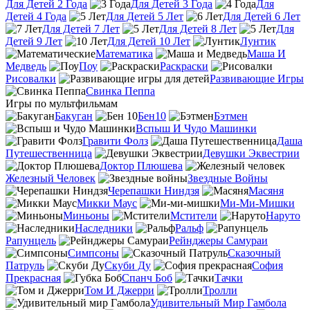
Для Детей 2 Года
Для Детей 3 Года
Для
Детей 4 Года
Для Детей 5 Лет
Для Детей 6 Лет
Для Детей 7 Лет
Для Детей 8 Лет
Для
Детей 9 Лет
Для Детей 10 Лет
Лунтик
Математика
Маша И
Медведь
Поу
Раскраски
Рисовалки
Развивающие Игры
Свинка Пеппа
Игры по мультфильмам
Бакуган
Бен10
Бэтмен
Вспыш И Чудо Машинки
Гравити Фолз
Даша
Путешественница
Девушки Эквестрии
Доктор Плюшева
Железный Человек
Звездные Войны
Черепашки Ниндзя
Масяня
Микки Маус
Ми-Ми-Мишки
Миньоны
Мстители
Наруто
Наследники
Ральф
Рапунцель
Рейнджеры Самураи
Симпсоны
Сказочный
Патруль
Скуби Ду
София
Прекрасная
Спанч Боб
Тачки
Том И Джерри
Тролли
Удивительный Мир Гамбола