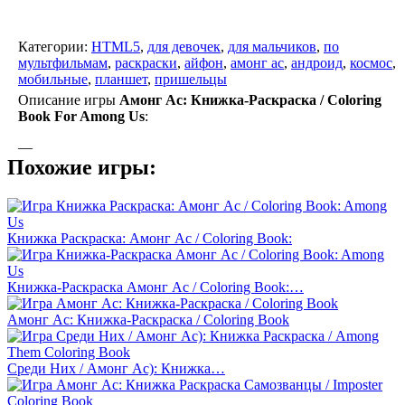
Категории:
HTML5
,
для девочек
,
для мальчиков
,
по
мультфильмам
,
раскраски
,
айфон
,
амонг ас
,
андроид
,
космос
,
мобильные
,
планшет
,
пришельцы
Описание игры
Амонг Ас: Книжка-Раскраска / Coloring
Book For Among Us
:
—
Похожие игры:
Книжка Раскраска: Амонг Ас / Coloring Book:
Книжка-Раскраска Амонг Ас / Coloring Book:…
Амонг Ас: Книжка-Раскраска / Coloring Book
Среди Них / Амонг Ас): Книжка…