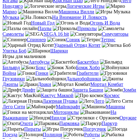
Когама
Красный Шар
Лего
Ниндзяго
Логические Игры
Марио
Машинка Вилли
Музыка
На Внимание И Ловкость
Новый Год
Огонь И Вода
Пазлы
Приколы
Самолеты
SEGA 16 bit
Симуляторы
Спиннер
Соник
Тетрис
Ударный Отряд Котят
Улитка Боб
Шарики
Игры для мальчиков
Автобусы
Баскетбол
Бильярд
Бокс
Бомж Хобо
Война
Гонки
Грабители
Грузовики
Дальнобойщики
Джипы
Драки
Мортал Комбат
Дрифт
Защита Башни
Зомби
Кактус Маккой
Космос
Лазерная Пушка
Лего
Лего Сити
Майнкрафт
Машины
Мотоциклы
На
Выживание
Ниндзя
Оружие
Охота
Парковка
Паркур
Пираты
Погрузчик
Поезда
Полиция
Роботы