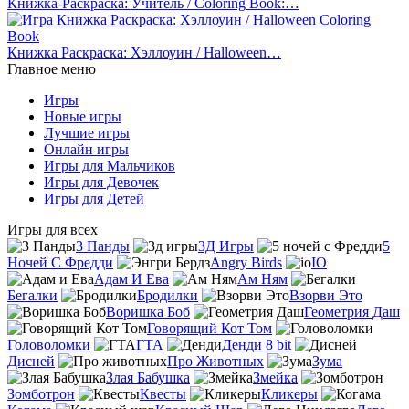
Книжка-Раскраска: Учитель / Coloring Book:…
Книжка Раскраска: Хэллоуин / Halloween…
Главное меню
Игры
Новые игры
Лучшие игры
Онлайн игры
Игры для Мальчиков
Игры для Девочек
Игры для Детей
Игры для всех
3 Панды
3Д Игры
5
Ночей С Фредди
Angry Birds
IO
Адам И Ева
Ам Ням
Бегалки
Бродилки
Взорви Это
Воришка Боб
Геометрия Даш
Говорящий Кот Том
Головоломки
ГТА
Денди 8 bit
Дисней
Про Животных
Зума
Злая Бабушка
Змейка
Зомботрон
Квесты
Кликеры