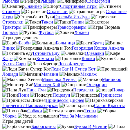
Рыбалка
Рыцари
Слендермен
Снайпер
Спортивные Игры
Стикмен
Стратегии
Страшные
Игры
Стрельба Из Лука
Стрелялки
Такси
Танки
Тракторы
Трансформеры
Тюрьма
Футбол
Хоккей
Игры для девочек
Барби
Больница
Братц
Винкс
Говорящая Кошка Анжела
Готовить Еду
Одевалки
Кафе
Комнаты
Кошки
Кухня Сары
Лего Френдс
Леди Баг И Супер Кот
Лошади
Магазин
Макияж
Малышка Хейзел
Маникюр
Монстер Хай
Операции
Папа Луи
Переделки
Повар
Пони
Поцелуи
Принцессы
Принцессы Диснея
Прически / Парикмахерская
Салон Красоты
Собаки
Тесты
Уборка
Уход За Малышами
Игры для детей
Барбоскины
Буквы И Чтение