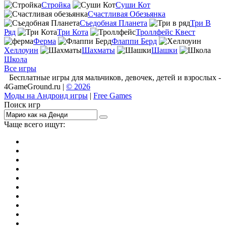
Стройка
Суши Кот
Счастливая Обезьянка
Съедобная Планета
Три В
Ряд
Три Кота
Троллфейс Квест
Ферма
Флаппи Берд
Хеллоуин
Шахматы
Шашки
Школа
Все игры
Бесплатные игры для мальчиков, девочек, детей и взрослых -
4GameGround.ru |
© 2026
Моды на Андроид игры
|
Free Games
Поиск игр
Чаще всего ищут:
игры на 2
симуляторы
Майнкрафт
гонки
стрелялки
тесты
io
головоломки
танки
марио