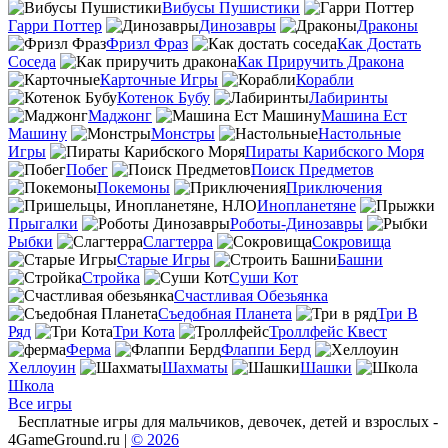
Вибусы Пушистики
Гарри Поттер
Динозавры
Драконы
Фризл Фраз
Как Достать
Соседа
Как Приручить Дракона
Карточные Игры
Корабли
Котенок Бубу
Лабиринты
Маджонг
Машина Ест
Машину
Монстры
Настольные
Игры
Пираты Карибского Моря
Побег
Поиск Предметов
Покемоны
Приключения
Инопланетяне
Прыгалки
Роботы-Динозавры
Рыбки
Слагтерра
Сокровища
Старые Игры
Башни
Стройка
Суши Кот
Счастливая Обезьянка
Съедобная Планета
Три В
Ряд
Три Кота
Троллфейс Квест
Ферма
Флаппи Берд
Хеллоуин
Шахматы
Шашки
Школа
Все игры
Бесплатные игры для мальчиков, девочек, детей и взрослых -
4GameGround.ru |
© 2026