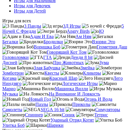
Игры для Мальчиков
Игры для Девочек
Игры для Детей
Игры для всех
3 Панды
3Д Игры
5
Ночей С Фредди
Angry Birds
IO
Адам И Ева
Ам Ням
Бегалки
Бродилки
Взорви Это
Воришка Боб
Геометрия Даш
Говорящий Кот Том
Головоломки
ГТА
Денди 8 bit
Дисней
Про Животных
Зума
Злая Бабушка
Змейка
Зомботрон
Квесты
Кликеры
Когама
Красный Шар
Лего
Ниндзяго
Логические Игры
Марио
Машинка Вилли
Музыка
На Внимание И Ловкость
Новый Год
Огонь И Вода
Пазлы
Приколы
Самолеты
SEGA 16 bit
Симуляторы
Спиннер
Соник
Тетрис
Ударный Отряд Котят
Улитка Боб
Шарики