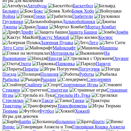
Игры для мальчиков
Автобусы
Баскетбол
Бильярд
Бокс
Бомж Хобо
Война
Гонки
Грабители
Грузовики
Дальнобойщики
Джипы
Драки
Мортал Комбат
Дрифт
Защита Башни
Зомби
Кактус Маккой
Космос
Лазерная Пушка
Лего
Лего Сити
Майнкрафт
Машины
Мотоциклы
На
Выживание
Ниндзя
Оружие
Охота
Парковка
Паркур
Пираты
Погрузчик
Поезда
Полиция
Роботы
Рыбалка
Рыцари
Слендермен
Снайпер
Спортивные Игры
Стикмен
Стратегии
Страшные
Игры
Стрельба Из Лука
Стрелялки
Такси
Танки
Тракторы
Трансформеры
Тюрьма
Футбол
Хоккей
Игры для девочек
Барби
Больница
Братц
Винкс
Говорящая Кошка Анжела