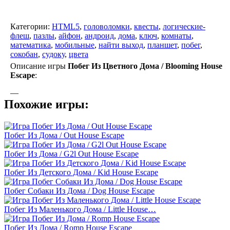
Категории:
HTML5
,
головоломки
,
квесты
,
логические-
флеш
,
пазлы
,
айфон
,
андроид
,
дома
,
ключ
,
комнаты
,
математика
,
мобильные
,
найти выход
,
планшет
,
побег
,
сокобан
,
судоку
,
цвета
Описание игры
Побег Из Цветного Дома / Blooming House
Escape
:
—
Похожие игры:
Побег Из Дома / Out House Escape
Побег Из Дома / G2l Out House Escape
Побег Из Детского Дома / Kid House Escape
Побег Собаки Из Дома / Dog House Escape
Побег Из Маленького Дома / Little House…
Побег Из Дома / Romp House Escape