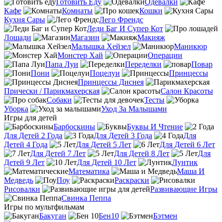
Готовить Еду
Одевалки
Кафе
Комнаты
Кошки
Кухня Сары
Лего Френдс
Леди Баг И Супер Кот
Лошади
Магазин
Макияж
Малышка Хейзел
Маникюр
Монстер Хай
Операции
Папа Луи
Переделки
Повар
Пони
Поцелуи
Принцессы
Принцессы Диснея
Прически / Парикмахерская
Салон Красоты
Собаки
Тесты
Уборка
Уход За Малышами
Игры для детей
Барбоскины
Буквы И Чтение
Для Детей 2 Года
Для Детей 3 Года
Для
Детей 4 Года
Для Детей 5 Лет
Для Детей 6 Лет
Для Детей 7 Лет
Для Детей 8 Лет
Для
Детей 9 Лет
Для Детей 10 Лет
Лунтик
Математика
Маша И
Медведь
Поу
Раскраски
Рисовалки
Развивающие Игры
Свинка Пеппа
Игры по мультфильмам
Бакуган
Бен10
Бэтмен