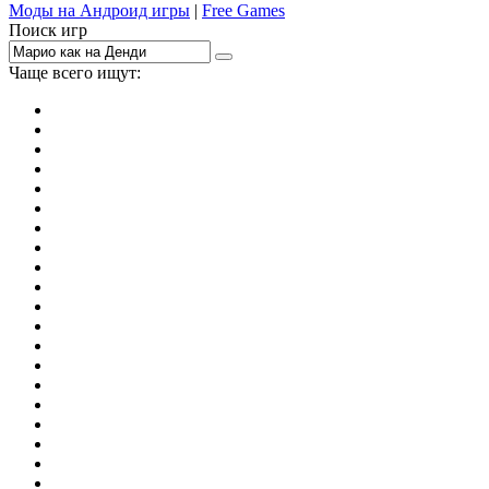
Моды на Андроид игры
|
Free Games
Поиск игр
Чаще всего ищут:
игры на 2
симуляторы
Майнкрафт
гонки
стрелялки
тесты
io
головоломки
танки
марио
поиск предметов
зомби
Такси
денди
огонь и вода
игры на 3
бродилки
аниме
драки
когама