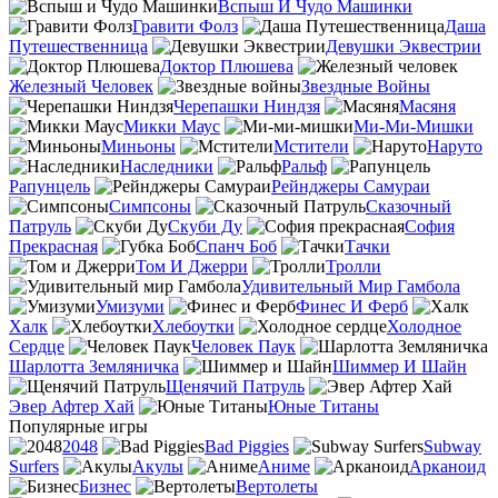
Вспыш И Чудо Машинки
Гравити Фолз
Даша
Путешественница
Девушки Эквестрии
Доктор Плюшева
Железный Человек
Звездные Войны
Черепашки Ниндзя
Масяня
Микки Маус
Ми-Ми-Мишки
Миньоны
Мстители
Наруто
Наследники
Ральф
Рапунцель
Рейнджеры Самураи
Симпсоны
Сказочный
Патруль
Скуби Ду
София
Прекрасная
Спанч Боб
Тачки
Том И Джерри
Тролли
Удивительный Мир Гамбола
Умизуми
Финес И Ферб
Халк
Хлебоутки
Холодное
Сердце
Человек Паук
Шарлотта Земляничка
Шиммер И Шайн
Щенячий Патруль
Эвер Афтер Хай
Юные Титаны
Популярные игры
2048
Bad Piggies
Subway
Surfers
Акулы
Аниме
Арканоид
Бизнес
Вертолеты