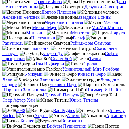
Гравити Фолз
Даша
Путешественница
Девушки Эквестрии
Доктор Плюшева
Железный Человек
Звездные Войны
Черепашки Ниндзя
Масяня
Микки Маус
Ми-Ми-Мишки
Миньоны
Мстители
Наруто
Наследники
Ральф
Рапунцель
Рейнджеры Самураи
Симпсоны
Сказочный
Патруль
Скуби Ду
София
Прекрасная
Спанч Боб
Тачки
Том И Джерри
Тролли
Удивительный Мир Гамбола
Умизуми
Финес И Ферб
Халк
Хлебоутки
Холодное
Сердце
Человек Паук
Шарлотта Земляничка
Шиммер И Шайн
Щенячий Патруль
Эвер Афтер Хай
Юные Титаны
Популярные игры
2048
Bad Piggies
Subway
Surfers
Акулы
Аниме
Арканоид
Бизнес
Вертолеты
Вибусы Пушистики