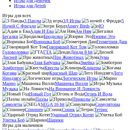
Игры для Девочек
Игры для Детей
Игры для всех
3 Панды
3Д Игры
5
Ночей С Фредди
Angry Birds
IO
Адам И Ева
Ам Ням
Бегалки
Бродилки
Взорви Это
Воришка Боб
Геометрия Даш
Говорящий Кот Том
Головоломки
ГТА
Денди 8 bit
Дисней
Про Животных
Зума
Злая Бабушка
Змейка
Зомботрон
Квесты
Кликеры
Когама
Красный Шар
Лего
Ниндзяго
Логические Игры
Марио
Машинка Вилли
Музыка
На Внимание И Ловкость
Новый Год
Огонь И Вода
Пазлы
Приколы
Самолеты
SEGA 16 bit
Симуляторы
Спиннер
Соник
Тетрис
Ударный Отряд Котят
Улитка Боб
Шарики
Игры для мальчиков