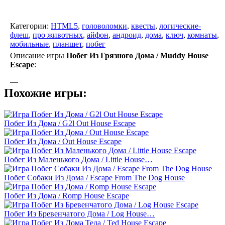
Категории:
HTML5
,
головоломки
,
квесты
,
логические-
флеш
,
про животных
,
айфон
,
андроид
,
дома
,
ключ
,
комнаты
,
мобильные
,
планшет
,
побег
Описание игры
Побег Из Грязного Дома / Muddy House
Escape
:
—
Похожие игры:
Побег Из Дома / G2l Out House Escape
Побег Из Дома / Out House Escape
Побег Из Маленького Дома / Little House…
Побег Собаки Из Дома / Escape From The Dog House
Побег Из Дома / Romp House Escape
Побег Из Бревенчатого Дома / Log House…