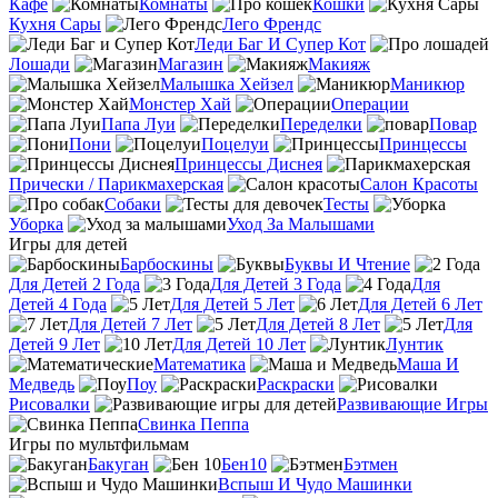
Кафе
Комнаты
Кошки
Кухня Сары
Лего Френдс
Леди Баг И Супер Кот
Лошади
Магазин
Макияж
Малышка Хейзел
Маникюр
Монстер Хай
Операции
Папа Луи
Переделки
Повар
Пони
Поцелуи
Принцессы
Принцессы Диснея
Прически / Парикмахерская
Салон Красоты
Собаки
Тесты
Уборка
Уход За Малышами
Игры для детей
Барбоскины
Буквы И Чтение
Для Детей 2 Года
Для Детей 3 Года
Для
Детей 4 Года
Для Детей 5 Лет
Для Детей 6 Лет
Для Детей 7 Лет
Для Детей 8 Лет
Для
Детей 9 Лет
Для Детей 10 Лет
Лунтик
Математика
Маша И
Медведь
Поу
Раскраски
Рисовалки
Развивающие Игры
Свинка Пеппа
Игры по мультфильмам
Бакуган
Бен10
Бэтмен
Вспыш И Чудо Машинки