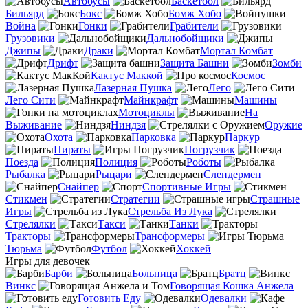
Автобусы
Баскетбол
Бильярд
Бокс
Бомж Хобо
Война
Гонки
Грабители
Грузовики
Дальнобойщики
Джипы
Драки
Мортал Комбат
Дрифт
Защита Башни
Зомби
Кактус Маккой
Космос
Лазерная Пушка
Лего
Лего Сити
Майнкрафт
Машины
Мотоциклы
На
Выживание
Ниндзя
Оружие
Охота
Парковка
Паркур
Пираты
Погрузчик
Поезда
Полиция
Роботы
Рыбалка
Рыцари
Слендермен
Снайпер
Спортивные Игры
Стикмен
Стратегии
Страшные
Игры
Стрельба Из Лука
Стрелялки
Такси
Танки
Тракторы
Трансформеры
Тюрьма
Футбол
Хоккей
Игры для девочек
Барби
Больница
Братц
Винкс
Говорящая Кошка Анжела
Готовить Еду
Одевалки