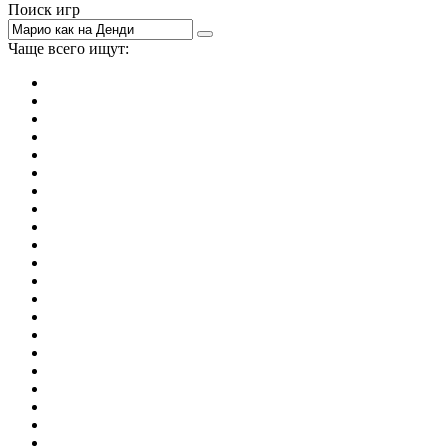
Поиск игр
Чаще всего ищут:
игры на 2
симуляторы
Майнкрафт
гонки
стрелялки
тесты
io
головоломки
танки
марио
поиск предметов
зомби
Такси
денди
огонь и вода
игры на 3
бродилки
аниме
драки
когама
повар