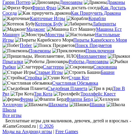
Гарри Поттер
Динозавры
Драконы
Фризл Фраз
Как Достать
Соседа
Как Приручить Дракона
Карточные Игры
Корабли
Котенок Бубу
Лабиринты
Маджонг
Машина Ест
Машину
Монстры
Настольные
Игры
Пираты Карибского Моря
Побег
Поиск Предметов
Покемоны
Приключения
Инопланетяне
Прыгалки
Роботы-Динозавры
Рыбки
Слагтерра
Сокровища
Старые Игры
Башни
Стройка
Суши Кот
Счастливая Обезьянка
Съедобная Планета
Три В
Ряд
Три Кота
Троллфейс Квест
Ферма
Флаппи Берд
Хеллоуин
Шахматы
Шашки
Школа
Все игры
Бесплатные игры для мальчиков, девочек, детей и взрослых -
4GameGround.ru |
© 2026
Моды на Андроид игры
|
Free Games