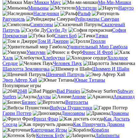
Микки Маус
Ми-Ми-Мишки
Миньоны
Мстители
Наруто
Наследники
Ральф
Рапунцель
Рейнджеры Самураи
Симпсоны
Сказочный
Патруль
Скуби Ду
София
Прекрасная
Спанч Боб
Тачки
Том И Джерри
Тролли
Удивительный Мир Гамбола
Умизуми
Финес И Ферб
Халк
Хлебоутки
Холодное
Сердце
Человек Паук
Шарлотта Земляничка
Шиммер И Шайн
Щенячий Патруль
Эвер Афтер Хай
Юные Титаны
Популярные игры
2048
Bad Piggies
Subway
Surfers
Акулы
Аниме
Арканоид
Бизнес
Вертолеты
Вибусы Пушистики
Гарри Поттер
Динозавры
Драконы
Фризл Фраз
Как Достать
Соседа
Как Приручить Дракона
Карточные Игры
Корабли
Котенок Бубу
Лабиринты