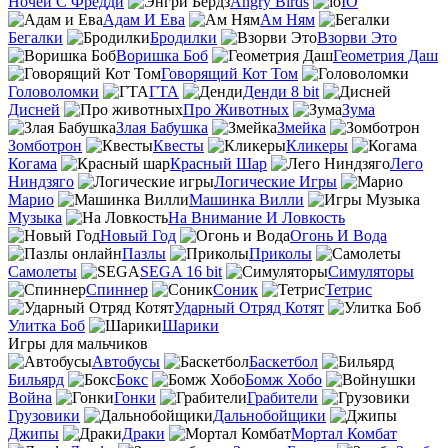
Ночей С Фредди
Angry Birds
IO
Адам И Ева
Ам Ням
Бегалки
Бродилки
Взорви Это
Воришка Боб
Геометрия Даш
Говорящий Кот Том
Головоломки
ГТА
Денди 8 bit
Дисней
Про Животных
Зума
Злая Бабушка
Змейка
Зомботрон
Квесты
Кликеры
Когама
Красный Шар
Лего
Ниндзяго
Логические Игры
Марио
Машинка Вилли
Музыка
На Внимание И Ловкость
Новый Год
Огонь И Вода
Пазлы
Приколы
Самолеты
SEGA 16 bit
Симуляторы
Спиннер
Соник
Тетрис
Ударный Отряд Котят
Улитка Боб
Шарики
Игры для мальчиков
Автобусы
Баскетбол
Бильярд
Бокс
Бомж Хобо
Война
Гонки
Грабители
Грузовики
Дальнобойщики
Джипы
Драки
Мортал Комбат