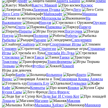
Дрифт
Защита Башни
Зомби
Кактус Маккой
Космос
Лазерная Пушка
Лего
Лего Сити
Майнкрафт
Машины
Мотоциклы
На
Выживание
Ниндзя
Оружие
Охота
Парковка
Паркур
Пираты
Погрузчик
Поезда
Полиция
Роботы
Рыбалка
Рыцари
Слендермен
Снайпер
Спортивные Игры
Стикмен
Стратегии
Страшные
Игры
Стрельба Из Лука
Стрелялки
Такси
Танки
Тракторы
Трансформеры
Тюрьма
Футбол
Хоккей
Игры для девочек
Барби
Больница
Братц
Винкс
Говорящая Кошка Анжела
Готовить Еду
Одевалки
Кафе
Комнаты
Кошки
Кухня Сары
Лего Френдс
Леди Баг И Супер Кот
Лошади
Магазин
Макияж
Малышка Хейзел
Маникюр