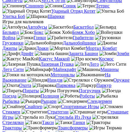
Самолеты
SEGA 16 bit
Симуляторы
Спиннер
Соник
Тетрис
Ударный Отряд Котят
Улитка Боб
Шарики
Игры для мальчиков
Автобусы
Баскетбол
Бильярд
Бокс
Бомж Хобо
Война
Гонки
Грабители
Грузовики
Дальнобойщики
Джипы
Драки
Мортал Комбат
Дрифт
Защита Башни
Зомби
Кактус Маккой
Космос
Лазерная Пушка
Лего
Лего Сити
Майнкрафт
Машины
Мотоциклы
На
Выживание
Ниндзя
Оружие
Охота
Парковка
Паркур
Пираты
Погрузчик
Поезда
Полиция
Роботы
Рыбалка
Рыцари
Слендермен
Снайпер
Спортивные Игры
Стикмен
Стратегии
Страшные
Игры
Стрельба Из Лука
Стрелялки
Такси
Танки
Тракторы
Трансформеры