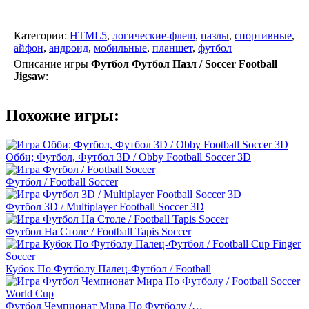
Категории:
HTML5
,
логические-флеш
,
пазлы
,
спортивные
,
айфон
,
андроид
,
мобильные
,
планшет
,
футбол
Описание игры
Футбол Футбол Пазл / Soccer Football
Jigsaw
:
—
Похожие игры:
Обби; Футбол, Футбол 3D / Obby Football Soccer 3D
Футбол / Football Soccer
Футбол 3D / Multiplayer Football Soccer 3D
Футбол На Столе / Football Tapis Soccer
Кубок По Футболу Палец-Футбол / Football
Футбол Чемпионат Мира По Футболу /…