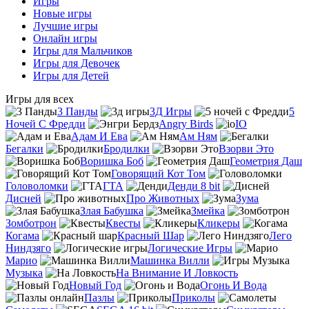
Игры
Новые игры
Лучшие игры
Онлайн игры
Игры для Мальчиков
Игры для Девочек
Игры для Детей
Игры для всех
3 Панды
3Д Игры
5
Ночей С Фредди
Angry Birds
IO
Адам И Ева
Ам Ням
Бегалки
Бродилки
Взорви Это
Воришка Боб
Геометрия Даш
Говорящий Кот Том
Головоломки
ГТА
Денди 8 bit
Дисней
Про Животных
Зума
Злая Бабушка
Змейка
Зомботрон
Квесты
Кликеры
Когама
Красный Шар
Лего
Ниндзяго
Логические Игры
Марио
Машинка Вилли
Музыка
На Внимание И Ловкость
Новый Год
Огонь И Вода
Пазлы
Приколы