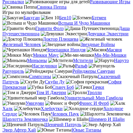
Рисовалки
Развивающие Игры
Свинка Пеппа
Игры по мультфильмам
Бакуган
Бен10
Бэтмен
Вспыш И Чудо Машинки
Гравити Фолз
Даша
Путешественница
Девушки Эквестрии
Доктор Плюшева
Железный Человек
Звездные Войны
Черепашки Ниндзя
Масяня
Микки Маус
Ми-Ми-Мишки
Миньоны
Мстители
Наруто
Наследники
Ральф
Рапунцель
Рейнджеры Самураи
Симпсоны
Сказочный
Патруль
Скуби Ду
София
Прекрасная
Спанч Боб
Тачки
Том И Джерри
Тролли
Удивительный Мир Гамбола
Умизуми
Финес И Ферб
Халк
Хлебоутки
Холодное
Сердце
Человек Паук
Шарлотта Земляничка
Шиммер И Шайн
Щенячий Патруль
Эвер Афтер Хай
Юные Титаны