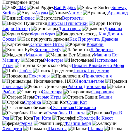
Популярные игры
2048
Bad Piggies
Subway
Surfers
Акулы
Аниме
Арканоид
Бизнес
Вертолеты
Вибусы Пушистики
Гарри Поттер
Динозавры
Драконы
Фризл Фраз
Как Достать
Соседа
Как Приручить Дракона
Карточные Игры
Корабли
Котенок Бубу
Лабиринты
Маджонг
Машина Ест
Машину
Монстры
Настольные
Игры
Пираты Карибского Моря
Побег
Поиск Предметов
Покемоны
Приключения
Инопланетяне
Прыгалки
Роботы-Динозавры
Рыбки
Слагтерра
Сокровища
Старые Игры
Башни
Стройка
Суши Кот
Счастливая Обезьянка
Съедобная Планета
Три В
Ряд
Три Кота
Троллфейс Квест
Ферма
Флаппи Берд
Хеллоуин
Шахматы
Шашки