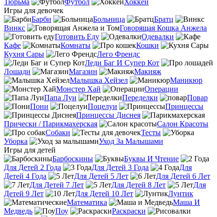
Тюрьма
Футбол
Хоккей
Игры для девочек
Барби
Больница
Братц
Винкс
Говорящая Кошка Анжела
Готовить Еду
Одевалки
Кафе
Комнаты
Кошки
Кухня Сары
Лего Френдс
Леди Баг И Супер Кот
Лошади
Магазин
Макияж
Малышка Хейзел
Маникюр
Монстер Хай
Операции
Папа Луи
Переделки
Повар
Пони
Поцелуи
Принцессы
Принцессы Диснея
Прически / Парикмахерская
Салон Красоты
Собаки
Тесты
Уборка
Уход За Малышами
Игры для детей
Барбоскины
Буквы И Чтение
Для Детей 2 Года
Для Детей 3 Года
Для
Детей 4 Года
Для Детей 5 Лет
Для Детей 6 Лет
Для Детей 7 Лет
Для Детей 8 Лет
Для
Детей 9 Лет
Для Детей 10 Лет
Лунтик
Математика
Маша И
Медведь
Поу
Раскраски