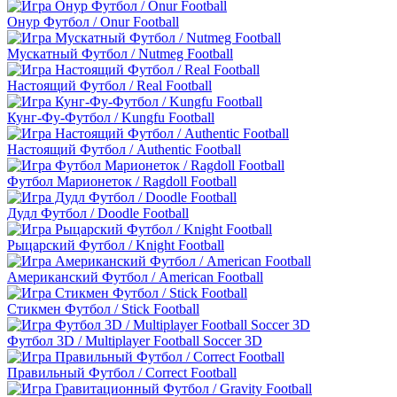
Онур Футбол / Onur Football
Мускатный Футбол / Nutmeg Football
Настоящий Футбол / Real Football
Кунг-Фу-Футбол / Kungfu Football
Настоящий Футбол / Authentic Football
Футбол Марионеток / Ragdoll Football
Дудл Футбол / Doodle Football
Рыцарский Футбол / Knight Football
Американский Футбол / American Football
Стикмен Футбол / Stick Football
Футбол 3D / Multiplayer Football Soccer 3D
Правильный Футбол / Correct Football