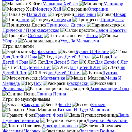
Малышка Хейзел
Маникюр
Монстер Хай
Операции
Папа Луи
Переделки
Повар
Пони
Поцелуи
Принцессы
Принцессы Диснея
Прически / Парикмахерская
Салон Красоты
Собаки
Тесты
Уборка
Уход За Малышами
Игры для детей
Барбоскины
Буквы И Чтение
Для Детей 2 Года
Для Детей 3 Года
Для
Детей 4 Года
Для Детей 5 Лет
Для Детей 6 Лет
Для Детей 7 Лет
Для Детей 8 Лет
Для
Детей 9 Лет
Для Детей 10 Лет
Лунтик
Математика
Маша И
Медведь
Поу
Раскраски
Рисовалки
Развивающие Игры
Свинка Пеппа
Игры по мультфильмам
Бакуган
Бен10
Бэтмен
Вспыш И Чудо Машинки
Гравити Фолз
Даша
Путешественница
Девушки Эквестрии
Доктор Плюшева
Железный Человек
Звездные Войны