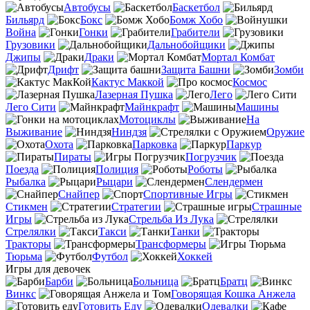
Автобусы
Баскетбол
Бильярд
Бокс
Бомж Хобо
Война
Гонки
Грабители
Грузовики
Дальнобойщики
Джипы
Драки
Мортал Комбат
Дрифт
Защита Башни
Зомби
Кактус Маккой
Космос
Лазерная Пушка
Лего
Лего Сити
Майнкрафт
Машины
Мотоциклы
На
Выживание
Ниндзя
Оружие
Охота
Парковка
Паркур
Пираты
Погрузчик
Поезда
Полиция
Роботы
Рыбалка
Рыцари
Слендермен
Снайпер
Спортивные Игры
Стикмен
Стратегии
Страшные
Игры
Стрельба Из Лука
Стрелялки
Такси
Танки
Тракторы
Трансформеры
Тюрьма
Футбол
Хоккей
Игры для девочек
Барби
Больница
Братц
Винкс
Говорящая Кошка Анжела
Готовить Еду
Одевалки