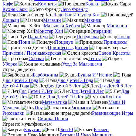
Кафе
Комнаты
Кошки
Кухня Сары
Лего Френдс
Леди Баг И Супер Кот
Лошади
Магазин
Макияж
Малышка Хейзел
Маникюр
Монстер Хай
Операции
Папа Луи
Переделки
Повар
Пони
Поцелуи
Принцессы
Принцессы Диснея
Прически / Парикмахерская
Салон Красоты
Собаки
Тесты
Уборка
Уход За Малышами
Игры для детей
Барбоскины
Буквы И Чтение
Для Детей 2 Года
Для Детей 3 Года
Для
Детей 4 Года
Для Детей 5 Лет
Для Детей 6 Лет
Для Детей 7 Лет
Для Детей 8 Лет
Для
Детей 9 Лет
Для Детей 10 Лет
Лунтик
Математика
Маша И
Медведь
Поу
Раскраски
Рисовалки
Развивающие Игры
Свинка Пеппа
Игры по мультфильмам
Бакуган
Бен10
Бэтмен
Вспыш И Чудо Машинки