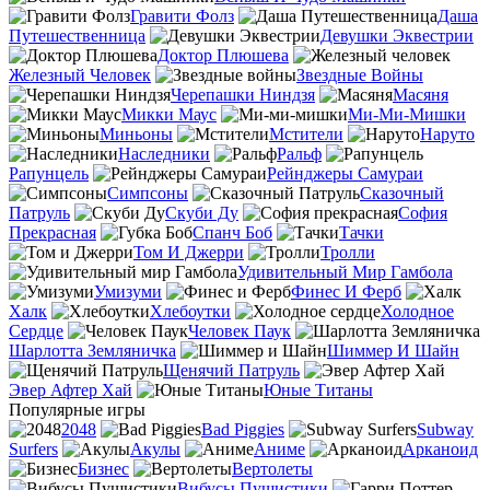
Гравити Фолз
Даша
Путешественница
Девушки Эквестрии
Доктор Плюшева
Железный Человек
Звездные Войны
Черепашки Ниндзя
Масяня
Микки Маус
Ми-Ми-Мишки
Миньоны
Мстители
Наруто
Наследники
Ральф
Рапунцель
Рейнджеры Самураи
Симпсоны
Сказочный
Патруль
Скуби Ду
София
Прекрасная
Спанч Боб
Тачки
Том И Джерри
Тролли
Удивительный Мир Гамбола
Умизуми
Финес И Ферб
Халк
Хлебоутки
Холодное
Сердце
Человек Паук
Шарлотта Земляничка
Шиммер И Шайн
Щенячий Патруль
Эвер Афтер Хай
Юные Титаны
Популярные игры
2048
Bad Piggies
Subway
Surfers
Акулы
Аниме
Арканоид
Бизнес
Вертолеты
Вибусы Пушистики