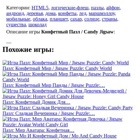
Категории:
HTML5
,
логические-флеш
,
пазлы
,
айфон
,
андроид
,
деревья
,
дома
,
конфеты
,
лед
,
маршмэллоу
,
мобильные
,
облака
,
планшет
,
сахар
,
солнце
,
страны
,
существа
,
шоколад
Описание игры
Конфетный Пазл / Candy Jigsaw
:
—
Похожие игры:
Пазл: Конфетный Мир / Jigsaw Puzzle: Candy World
Пазл: Конфетный Мир Панды / Jigsaw Puzzle:…
Пазл: Конфетный Домик Для…
Пазл: Сладкая Вечеринка / Jigsaw Puzzle:…
Пазл: Мир Аватара: Конфетная…