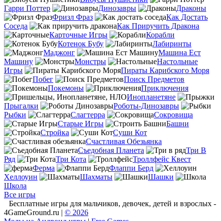
Гарри Поттер
Динозавры
Драконы
Фризл Фраз
Как Достать
Соседа
Как Приручить Дракона
Карточные Игры
Корабли
Котенок Бубу
Лабиринты
Маджонг
Машина Ест
Машину
Монстры
Настольные
Игры
Пираты Карибского Моря
Побег
Поиск Предметов
Покемоны
Приключения
Инопланетяне
Прыгалки
Роботы-Динозавры
Рыбки
Слагтерра
Сокровища
Старые Игры
Башни
Стройка
Суши Кот
Счастливая Обезьянка
Съедобная Планета
Три В
Ряд
Три Кота
Троллфейс Квест
Ферма
Флаппи Берд
Хеллоуин
Шахматы
Шашки
Школа
Все игры
Бесплатные игры для мальчиков, девочек, детей и взрослых -
4GameGround.ru |
© 2026