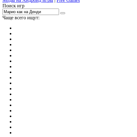
Моды на Андроид игры
|
Free Games
Поиск игр
Чаще всего ищут:
игры на 2
симуляторы
Майнкрафт
гонки
стрелялки
тесты
io
головоломки
танки
марио
поиск предметов
зомби
Такси
денди
огонь и вода
игры на 3
бродилки
аниме
драки
когама