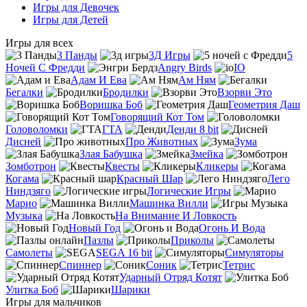
Игры для Девочек
Игры для Детей
Игры для всех
3 Панды
3Д Игры
5
Ночей С Фредди
Angry Birds
IO
Адам И Ева
Ам Ням
Бегалки
Бродилки
Взорви Это
Воришка Боб
Геометрия Даш
Говорящий Кот Том
Головоломки
ГТА
Денди 8 bit
Дисней
Про Животных
Зума
Злая Бабушка
Змейка
Зомботрон
Квесты
Кликеры
Когама
Красный Шар
Лего
Ниндзяго
Логические Игры
Марио
Машинка Вилли
Музыка
На Внимание И Ловкость
Новый Год
Огонь И Вода
Пазлы
Приколы
Самолеты
SEGA 16 bit
Симуляторы
Спиннер
Соник
Тетрис
Ударный Отряд Котят
Улитка Боб
Шарики
Игры для мальчиков