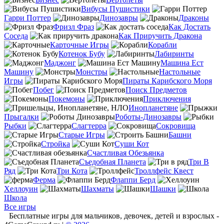
Вибусы Пушистики
Гарри Поттер
Динозавры
Драконы
Фризл Фраз
Как Достать
Соседа
Как Приручить Дракона
Карточные Игры
Корабли
Котенок Бубу
Лабиринты
Маджонг
Машина Ест
Машину
Монстры
Настольные
Игры
Пираты Карибского Моря
Побег
Поиск Предметов
Покемоны
Приключения
Инопланетяне
Прыгалки
Роботы-Динозавры
Рыбки
Слагтерра
Сокровища
Старые Игры
Башни
Стройка
Суши Кот
Счастливая Обезьянка
Съедобная Планета
Три В
Ряд
Три Кота
Троллфейс Квест
Ферма
Флаппи Берд
Хеллоуин
Шахматы
Шашки
Школа
Все игры
Бесплатные игры для мальчиков, девочек, детей и взрослых -