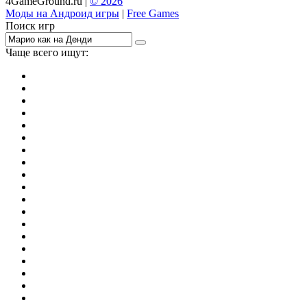
4GameGround.ru |
© 2026
Моды на Андроид игры
|
Free Games
Поиск игр
Чаще всего ищут:
игры на 2
симуляторы
Майнкрафт
гонки
стрелялки
тесты
io
головоломки
танки
марио
поиск предметов
зомби
Такси
денди
огонь и вода
игры на 3
бродилки
аниме
драки