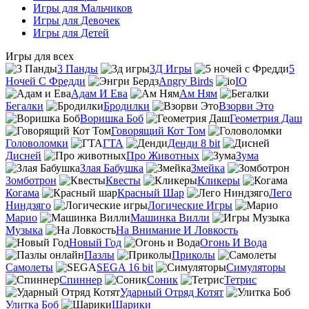
Игры для Мальчиков
Игры для Девочек
Игры для Детей
Игры для всех
3 Панды
3Д Игры
5
Ночей С Фредди
Angry Birds
IO
Адам И Ева
Ам Ням
Бегалки
Бродилки
Взорви Это
Воришка Боб
Геометрия Даш
Говорящий Кот Том
Головоломки
ГТА
Денди 8 bit
Дисней
Про Животных
Зума
Злая Бабушка
Змейка
Зомботрон
Квесты
Кликеры
Когама
Красный Шар
Лего
Ниндзяго
Логические Игры
Марио
Машинка Вилли
Музыка
На Внимание И Ловкость
Новый Год
Огонь И Вода
Пазлы
Приколы
Самолеты
SEGA 16 bit
Симуляторы
Спиннер
Соник
Тетрис
Ударный Отряд Котят
Улитка Боб
Шарики