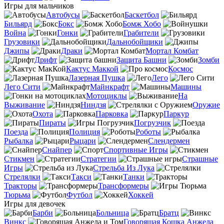
Игры для мальчиков
Автобусы
Баскетбол
Бильярд
Бокс
Бомж Хобо
Война
Гонки
Грабители
Грузовики
Дальнобойщики
Джипы
Драки
Мортал Комбат
Дрифт
Защита Башни
Зомби
Кактус Маккой
Космос
Лазерная Пушка
Лего
Лего Сити
Майнкрафт
Машины
Мотоциклы
На
Выживание
Ниндзя
Оружие
Охота
Парковка
Паркур
Пираты
Погрузчик
Поезда
Полиция
Роботы
Рыбалка
Рыцари
Слендермен
Снайпер
Спортивные Игры
Стикмен
Стратегии
Страшные
Игры
Стрельба Из Лука
Стрелялки
Такси
Танки
Тракторы
Трансформеры
Тюрьма
Футбол
Хоккей
Игры для девочек
Барби
Больница
Братц
Винкс
Говорящая Кошка Анжела