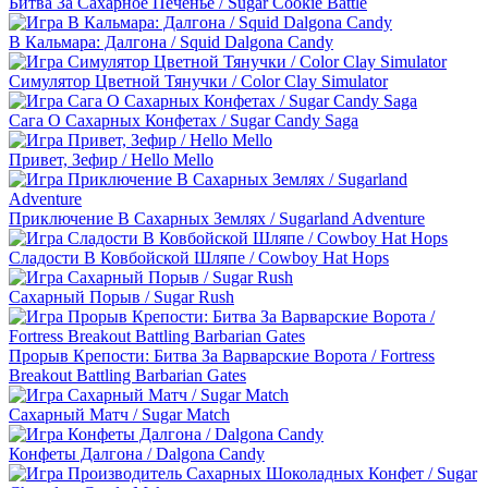
Битва За Сахарное Печенье / Sugar Cookie Battle
В Кальмара: Далгона / Squid Dalgona Candy
Симулятор Цветной Тянучки / Color Clay Simulator
Сага О Сахарных Конфетах / Sugar Candy Saga
Привет, Зефир / Hello Mello
Приключение В Сахарных Землях / Sugarland Adventure
Сладости В Ковбойской Шляпе / Cowboy Hat Hops
Сахарный Порыв / Sugar Rush
Прорыв Крепости: Битва За Варварские Ворота / Fortress
Breakout Battling Barbarian Gates
Сахарный Матч / Sugar Match
Конфеты Далгона / Dalgona Candy