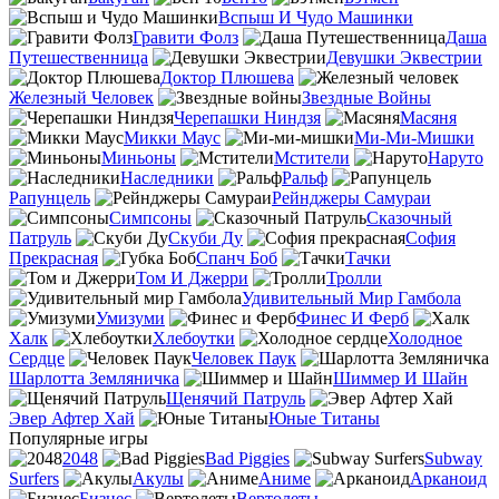
Вспыш И Чудо Машинки
Гравити Фолз
Даша
Путешественница
Девушки Эквестрии
Доктор Плюшева
Железный Человек
Звездные Войны
Черепашки Ниндзя
Масяня
Микки Маус
Ми-Ми-Мишки
Миньоны
Мстители
Наруто
Наследники
Ральф
Рапунцель
Рейнджеры Самураи
Симпсоны
Сказочный
Патруль
Скуби Ду
София
Прекрасная
Спанч Боб
Тачки
Том И Джерри
Тролли
Удивительный Мир Гамбола
Умизуми
Финес И Ферб
Халк
Хлебоутки
Холодное
Сердце
Человек Паук
Шарлотта Земляничка
Шиммер И Шайн
Щенячий Патруль
Эвер Афтер Хай
Юные Титаны
Популярные игры
2048
Bad Piggies
Subway
Surfers
Акулы
Аниме
Арканоид
Бизнес
Вертолеты