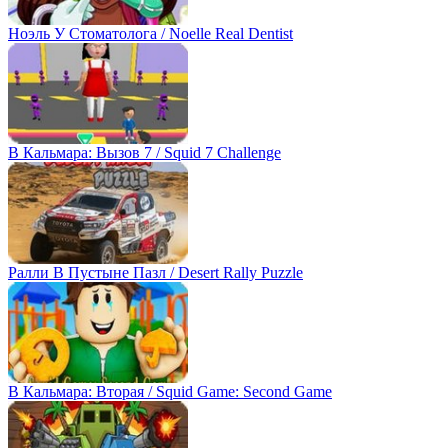
Ноэль У Стоматолога / Noelle Real Dentist
В Кальмара: Вызов 7 / Squid 7 Challenge
Ралли В Пустыне Пазл / Desert Rally Puzzle
В Кальмара: Вторая / Squid Game: Second Game