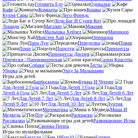
Готовить Еду
Одевалки
Кафе
Комнаты
Кошки
Кухня Сары
Лего Френдс
Леди Баг И Супер Кот
Лошади
Магазин
Макияж
Малышка Хейзел
Маникюр
Монстер Хай
Операции
Папа Луи
Переделки
Повар
Пони
Поцелуи
Принцессы
Принцессы Диснея
Прически / Парикмахерская
Салон Красоты
Собаки
Тесты
Уборка
Уход За Малышами
Игры для детей
Барбоскины
Буквы И Чтение
Для Детей 2 Года
Для Детей 3 Года
Для
Детей 4 Года
Для Детей 5 Лет
Для Детей 6 Лет
Для Детей 7 Лет
Для Детей 8 Лет
Для
Детей 9 Лет
Для Детей 10 Лет
Лунтик
Математика
Маша И
Медведь
Поу
Раскраски
Рисовалки
Развивающие Игры
Свинка Пеппа
Игры по мультфильмам
Бакуган
Бен10
Бэтмен