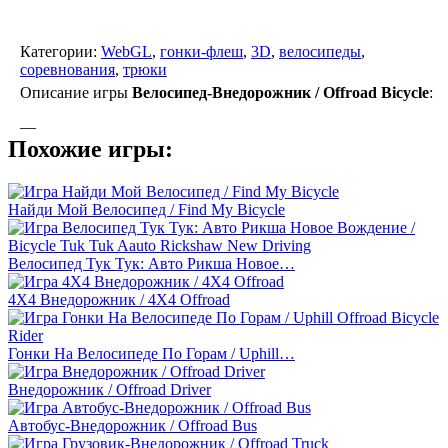
Категории:
WebGL
,
гонки-флеш
,
3D
,
велосипеды
,
соревнования
,
трюки
Описание игры
Велосипед-Внедорожник / Offroad Bicycle
:
—
Похожие игры:
Найди Мой Велосипед / Find My Bicycle
Велосипед Тук Тук: Авто Рикша Новое…
4Х4 Внедорожник / 4X4 Offroad
Гонки На Велосипеде По Горам / Uphill…
Внедорожник / Offroad Driver
Автобус-Внедорожник / Offroad Bus