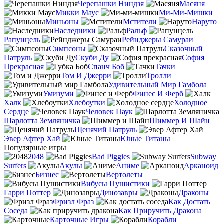
Черепашки Ниндзя
Масяня
Микки Маус
Ми-Ми-Мишки
Миньоны
Мстители
Наруто
Наследники
Ральф
Рапунцель
Рейнджеры Самураи
Симпсоны
Сказочный
Патруль
Скуби Ду
София
Прекрасная
Спанч Боб
Тачки
Том И Джерри
Тролли
Удивительный Мир Гамбола
Умизуми
Финес И Ферб
Халк
Хлебоутки
Холодное
Сердце
Человек Паук
Шарлотта Земляничка
Шиммер И Шайн
Щенячий Патруль
Эвер Афтер Хай
Юные Титаны
Популярные игры
2048
Bad Piggies
Subway
Surfers
Акулы
Аниме
Арканоид
Бизнес
Вертолеты
Вибусы Пушистики
Гарри Поттер
Динозавры
Драконы
Фризл Фраз
Как Достать
Соседа
Как Приручить Дракона
Карточные Игры
Корабли