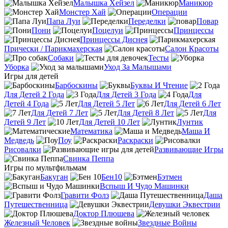
Малышка Хейзел
Маникюр
Монстер Хай
Операции
Папа Луи
Переделки
Повар
Пони
Поцелуи
Принцессы
Принцессы Диснея
Прически / Парикмахерская
Салон Красоты
Собаки
Тесты
Уборка
Уход За Малышами
Игры для детей
Барбоскины
Буквы И Чтение
Для Детей 2 Года
Для Детей 3 Года
Для
Детей 4 Года
Для Детей 5 Лет
Для Детей 6 Лет
Для Детей 7 Лет
Для Детей 8 Лет
Для
Детей 9 Лет
Для Детей 10 Лет
Лунтик
Математика
Маша И
Медведь
Поу
Раскраски
Рисовалки
Развивающие Игры
Свинка Пеппа
Игры по мультфильмам
Бакуган
Бен10
Бэтмен
Вспыш И Чудо Машинки
Гравити Фолз
Даша
Путешественница
Девушки Эквестрии
Доктор Плюшева
Железный Человек
Звездные Войны