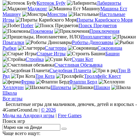
Котенок Бубу
Лабиринты
Маджонг
Машина Ест
Машину
Монстры
Настольные
Игры
Пираты Карибского Моря
Побег
Поиск Предметов
Покемоны
Приключения
Инопланетяне
Прыгалки
Роботы-Динозавры
Рыбки
Слагтерра
Сокровища
Старые Игры
Башни
Стройка
Суши Кот
Счастливая Обезьянка
Съедобная Планета
Три В
Ряд
Три Кота
Троллфейс Квест
Ферма
Флаппи Берд
Хеллоуин
Шахматы
Шашки
Школа
Все игры
Бесплатные игры для мальчиков, девочек, детей и взрослых -
4GameGround.ru |
© 2026
Моды на Андроид игры
|
Free Games
Поиск игр
Чаще всего ищут: