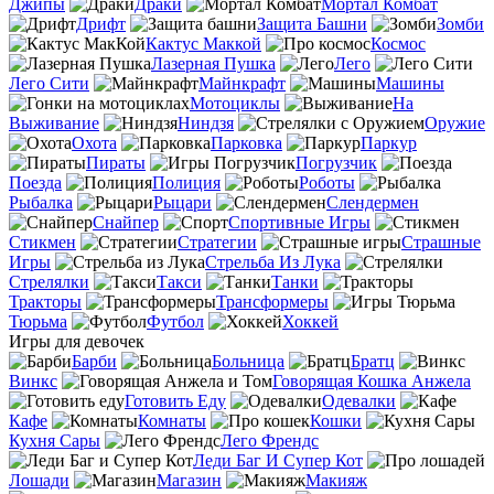
Джипы
Драки
Мортал Комбат
Дрифт
Защита Башни
Зомби
Кактус Маккой
Космос
Лазерная Пушка
Лего
Лего Сити
Майнкрафт
Машины
Мотоциклы
На
Выживание
Ниндзя
Оружие
Охота
Парковка
Паркур
Пираты
Погрузчик
Поезда
Полиция
Роботы
Рыбалка
Рыцари
Слендермен
Снайпер
Спортивные Игры
Стикмен
Стратегии
Страшные
Игры
Стрельба Из Лука
Стрелялки
Такси
Танки
Тракторы
Трансформеры
Тюрьма
Футбол
Хоккей
Игры для девочек
Барби
Больница
Братц
Винкс
Говорящая Кошка Анжела
Готовить Еду
Одевалки
Кафе
Комнаты
Кошки
Кухня Сары
Лего Френдс
Леди Баг И Супер Кот
Лошади
Магазин
Макияж