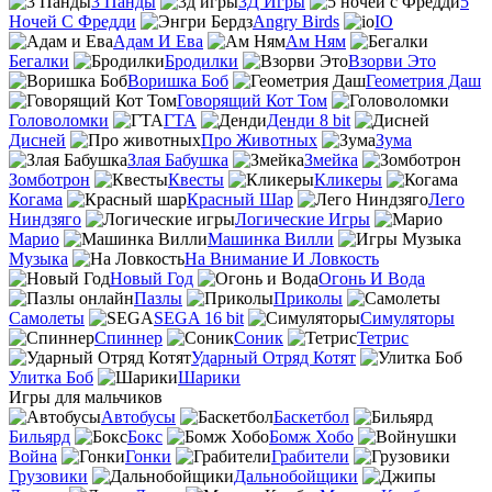
3 Панды
3Д Игры
5
Ночей С Фредди
Angry Birds
IO
Адам И Ева
Ам Ням
Бегалки
Бродилки
Взорви Это
Воришка Боб
Геометрия Даш
Говорящий Кот Том
Головоломки
ГТА
Денди 8 bit
Дисней
Про Животных
Зума
Злая Бабушка
Змейка
Зомботрон
Квесты
Кликеры
Когама
Красный Шар
Лего
Ниндзяго
Логические Игры
Марио
Машинка Вилли
Музыка
На Внимание И Ловкость
Новый Год
Огонь И Вода
Пазлы
Приколы
Самолеты
SEGA 16 bit
Симуляторы
Спиннер
Соник
Тетрис
Ударный Отряд Котят
Улитка Боб
Шарики
Игры для мальчиков
Автобусы
Баскетбол
Бильярд
Бокс
Бомж Хобо
Война
Гонки
Грабители
Грузовики
Дальнобойщики