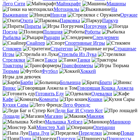
Лего Сити
Майнкрафт
Машины
Мотоциклы
На
Выживание
Ниндзя
Оружие
Охота
Парковка
Паркур
Пираты
Погрузчик
Поезда
Полиция
Роботы
Рыбалка
Рыцари
Слендермен
Снайпер
Спортивные Игры
Стикмен
Стратегии
Страшные
Игры
Стрельба Из Лука
Стрелялки
Такси
Танки
Тракторы
Трансформеры
Тюрьма
Футбол
Хоккей
Игры для девочек
Барби
Больница
Братц
Винкс
Говорящая Кошка Анжела
Готовить Еду
Одевалки
Кафе
Комнаты
Кошки
Кухня Сары
Лего Френдс
Леди Баг И Супер Кот
Лошади
Магазин
Макияж
Малышка Хейзел
Маникюр
Монстер Хай
Операции
Папа Луи
Переделки
Повар
Пони
Поцелуи
Принцессы