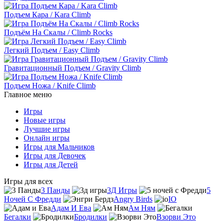
Подъем Кара / Kara Climb
Подъём На Скалы / Climb Rocks
Легкий Подъем / Easy Climb
Гравитационный Подъем / Gravity Climb
Подъем Ножа / Knife Climb
Главное меню
Игры
Новые игры
Лучшие игры
Онлайн игры
Игры для Мальчиков
Игры для Девочек
Игры для Детей
Игры для всех
3 Панды
3Д Игры
5
Ночей С Фредди
Angry Birds
IO
Адам И Ева
Ам Ням
Бегалки
Бродилки
Взорви Это