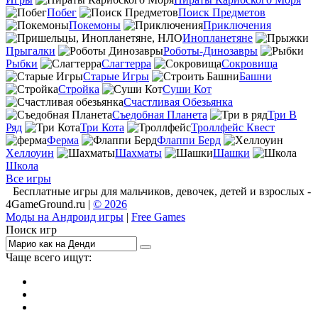
Побег
Поиск Предметов
Покемоны
Приключения
Инопланетяне
Прыгалки
Роботы-Динозавры
Рыбки
Слагтерра
Сокровища
Старые Игры
Башни
Стройка
Суши Кот
Счастливая Обезьянка
Съедобная Планета
Три В
Ряд
Три Кота
Троллфейс Квест
Ферма
Флаппи Берд
Хеллоуин
Шахматы
Шашки
Школа
Все игры
Бесплатные игры для мальчиков, девочек, детей и взрослых -
4GameGround.ru |
© 2026
Моды на Андроид игры
|
Free Games
Поиск игр
Чаще всего ищут:
игры на 2
симуляторы
Майнкрафт