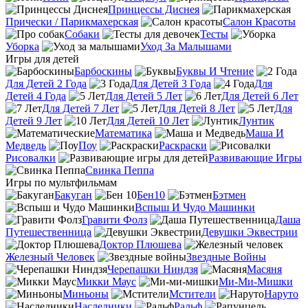
Принцессы Диснея
Прически / Парикмахерская
Салон Красоты
Собаки
Тесты
Уборка
Уход За Малышами
Игры для детей
Барбоскины
Буквы И Чтение
Для Детей 2 Года
Для Детей 3 Года
Для
Детей 4 Года
Для Детей 5 Лет
Для Детей 6 Лет
Для Детей 7 Лет
Для Детей 8 Лет
Для
Детей 9 Лет
Для Детей 10 Лет
Лунтик
Математика
Маша И
Медведь
Поу
Раскраски
Рисовалки
Развивающие Игры
Свинка Пеппа
Игры по мультфильмам
Бакуган
Бен10
Бэтмен
Вспыш И Чудо Машинки
Гравити Фолз
Даша
Путешественница
Девушки Эквестрии
Доктор Плюшева
Железный Человек
Звездные Войны
Черепашки Ниндзя
Масяня
Микки Маус
Ми-Ми-Мишки
Миньоны
Мстители
Наруто
Наследники
Ральф