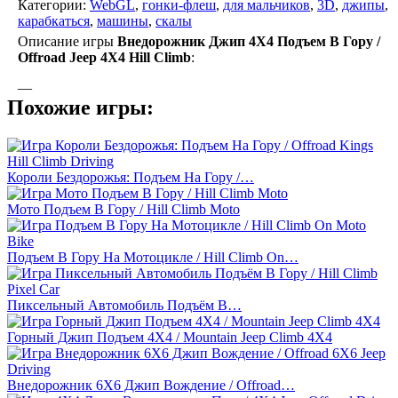
Категории:
WebGL
,
гонки-флеш
,
для мальчиков
,
3D
,
джипы
,
карабкаться
,
машины
,
скалы
Описание игры
Внедорожник Джип 4Х4 Подъем В Гору /
Offroad Jeep 4Х4 Hill Climb
:
—
Похожие игры:
Короли Бездорожья: Подъем На Гору /…
Мото Подъем В Гору / Hill Climb Moto
Подъем В Гору На Мотоцикле / Hill Climb On…
Пиксельный Автомобиль Подъём В…
Горный Джип Подъем 4X4 / Mountain Jeep Climb 4X4
Внедорожник 6X6 Джип Вождение / Offroad…