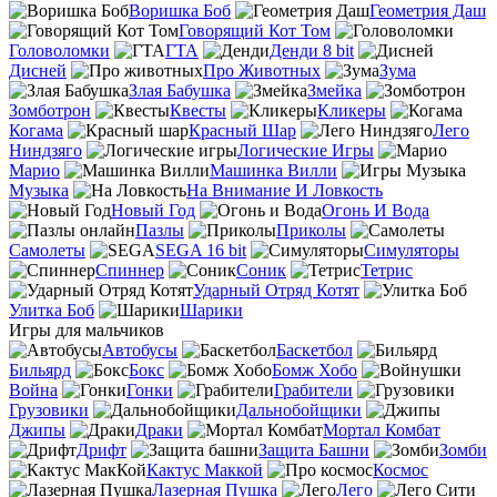
Воришка Боб
Геометрия Даш
Говорящий Кот Том
Головоломки
ГТА
Денди 8 bit
Дисней
Про Животных
Зума
Злая Бабушка
Змейка
Зомботрон
Квесты
Кликеры
Когама
Красный Шар
Лего
Ниндзяго
Логические Игры
Марио
Машинка Вилли
Музыка
На Внимание И Ловкость
Новый Год
Огонь И Вода
Пазлы
Приколы
Самолеты
SEGA 16 bit
Симуляторы
Спиннер
Соник
Тетрис
Ударный Отряд Котят
Улитка Боб
Шарики
Игры для мальчиков
Автобусы
Баскетбол
Бильярд
Бокс
Бомж Хобо
Война
Гонки
Грабители
Грузовики
Дальнобойщики
Джипы
Драки
Мортал Комбат
Дрифт
Защита Башни
Зомби
Кактус Маккой
Космос
Лазерная Пушка
Лего