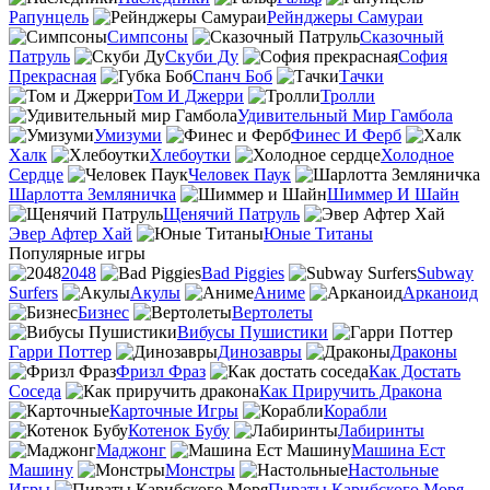
Рапунцель
Рейнджеры Самураи
Симпсоны
Сказочный
Патруль
Скуби Ду
София
Прекрасная
Спанч Боб
Тачки
Том И Джерри
Тролли
Удивительный Мир Гамбола
Умизуми
Финес И Ферб
Халк
Хлебоутки
Холодное
Сердце
Человек Паук
Шарлотта Земляничка
Шиммер И Шайн
Щенячий Патруль
Эвер Афтер Хай
Юные Титаны
Популярные игры
2048
Bad Piggies
Subway
Surfers
Акулы
Аниме
Арканоид
Бизнес
Вертолеты
Вибусы Пушистики
Гарри Поттер
Динозавры
Драконы
Фризл Фраз
Как Достать
Соседа
Как Приручить Дракона
Карточные Игры
Корабли
Котенок Бубу
Лабиринты
Маджонг
Машина Ест
Машину
Монстры
Настольные
Игры
Пираты Карибского Моря