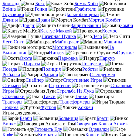
Бильярд
Бокс
Бомж Хобо
Война
Гонки
Грабители
Грузовики
Дальнобойщики
Джипы
Драки
Мортал Комбат
Дрифт
Защита Башни
Зомби
Кактус Маккой
Космос
Лазерная Пушка
Лего
Лего Сити
Майнкрафт
Машины
Мотоциклы
На
Выживание
Ниндзя
Оружие
Охота
Парковка
Паркур
Пираты
Погрузчик
Поезда
Полиция
Роботы
Рыбалка
Рыцари
Слендермен
Снайпер
Спортивные Игры
Стикмен
Стратегии
Страшные
Игры
Стрельба Из Лука
Стрелялки
Такси
Танки
Тракторы
Трансформеры
Тюрьма
Футбол
Хоккей
Игры для девочек
Барби
Больница
Братц
Винкс
Говорящая Кошка Анжела
Готовить Еду
Одевалки
Кафе
Комнаты
Кошки