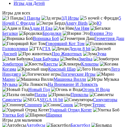
Игры для Детей
Игры для всех
3 Панды
3Д Игры
5
Ночей С Фредди
Angry Birds
IO
Адам И Ева
Ам Ням
Бегалки
Бродилки
Взорви Это
Воришка Боб
Геометрия Даш
Говорящий Кот Том
Головоломки
ГТА
Денди 8 bit
Дисней
Про Животных
Зума
Злая Бабушка
Змейка
Зомботрон
Квесты
Кликеры
Когама
Красный Шар
Лего
Ниндзяго
Логические Игры
Марио
Машинка Вилли
Музыка
На Внимание И Ловкость
Новый Год
Огонь И Вода
Пазлы
Приколы
Самолеты
SEGA 16 bit
Симуляторы
Спиннер
Соник
Тетрис
Ударный Отряд Котят
Улитка Боб
Шарики
Игры для мальчиков
Автобусы
Баскетбол