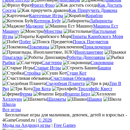
Фризл Фраз
Как Достать
Соседа
Как Приручить Дракона
Карточные Игры
Корабли
Котенок Бубу
Лабиринты
Маджонг
Машина Ест
Машину
Монстры
Настольные
Игры
Пираты Карибского Моря
Побег
Поиск Предметов
Покемоны
Приключения
Инопланетяне
Прыгалки
Роботы-Динозавры
Рыбки
Слагтерра
Сокровища
Старые Игры
Башни
Стройка
Суши Кот
Счастливая Обезьянка
Съедобная Планета
Три В
Ряд
Три Кота
Троллфейс Квест
Ферма
Флаппи Берд
Хеллоуин
Шахматы
Шашки
Школа
Все игры
Бесплатные игры для мальчиков, девочек, детей и взрослых -
4GameGround.ru |
© 2026
Моды на Андроид игры
|
Free Games