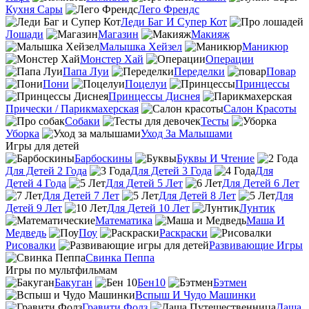
Кухня Сары
Лего Френдс
Леди Баг И Супер Кот
Лошади
Магазин
Макияж
Малышка Хейзел
Маникюр
Монстер Хай
Операции
Папа Луи
Переделки
Повар
Пони
Поцелуи
Принцессы
Принцессы Диснея
Прически / Парикмахерская
Салон Красоты
Собаки
Тесты
Уборка
Уход За Малышами
Игры для детей
Барбоскины
Буквы И Чтение
Для Детей 2 Года
Для Детей 3 Года
Для
Детей 4 Года
Для Детей 5 Лет
Для Детей 6 Лет
Для Детей 7 Лет
Для Детей 8 Лет
Для
Детей 9 Лет
Для Детей 10 Лет
Лунтик
Математика
Маша И
Медведь
Поу
Раскраски
Рисовалки
Развивающие Игры
Свинка Пеппа
Игры по мультфильмам
Бакуган
Бен10
Бэтмен
Вспыш И Чудо Машинки
Гравити Фолз
Даша