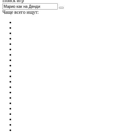
Поиск игр
Чаще всего ищут:
игры на 2
симуляторы
Майнкрафт
гонки
стрелялки
тесты
io
головоломки
танки
марио
поиск предметов
зомби
Такси
денди
огонь и вода
игры на 3
бродилки
аниме
драки
когама
повар