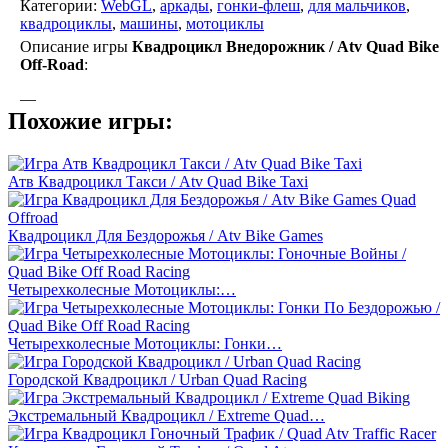
Категории:
WebGL
,
аркады
,
гонки-флеш
,
для мальчиков
,
квадроциклы
,
машины
,
мотоциклы
Описание игры
Квадроцикл Внедорожник / Atv Quad Bike
Off-Road
:
—
Похожие игры:
Атв Квадроцикл Такси / Atv Quad Bike Taxi
Квадроцикл Для Бездорожья / Atv Bike Games
Четырехколесные Мотоциклы:…
Четырехколесные Мотоциклы: Гонки…
Городской Квадроцикл / Urban Quad Racing
Экстремальный Квадроцикл / Extreme Quad…