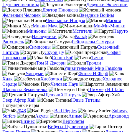
Путешественница
Девушки Эквестрии
Доктор Плюшева
Железный Человек
Звездные Войны
Черепашки Ниндзя
Масяня
Микки Маус
Ми-Ми-Мишки
Миньоны
Мстители
Наруто
Наследники
Ральф
Рапунцель
Рейнджеры Самураи
Симпсоны
Сказочный
Патруль
Скуби Ду
София
Прекрасная
Спанч Боб
Тачки
Том И Джерри
Тролли
Удивительный Мир Гамбола
Умизуми
Финес И Ферб
Халк
Хлебоутки
Холодное
Сердце
Человек Паук
Шарлотта Земляничка
Шиммер И Шайн
Щенячий Патруль
Эвер Афтер Хай
Юные Титаны
Популярные игры
2048
Bad Piggies
Subway
Surfers
Акулы
Аниме
Арканоид
Бизнес
Вертолеты
Вибусы Пушистики
Гарри Поттер
Динозавры
Драконы