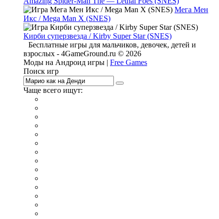
Amazing Spider-Man The — Lethal Foes (SNES)
Мега Мен
Икс / Mega Man X (SNES)
Кирби суперзвезда / Kirby Super Star (SNES)
Бесплатные игры для мальчиков, девочек, детей и
взрослых - 4GameGround.ru © 2026
Моды на Андроид игры |
Free Games
Поиск игр
Чаще всего ищут:
игры на 2
симуляторы
Майнкрафт
гонки
стрелялки
тесты
io
головоломки
танки
марио
поиск предметов
зомби
Такси
денди