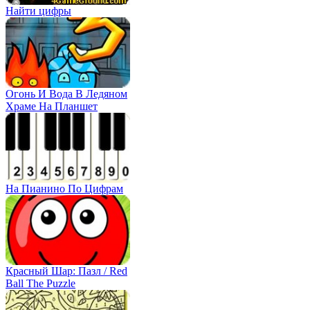
Найти цифры
Огонь И Вода В Ледяном
Храме На Планшет
На Пианино По Цифрам
Красный Шар: Пазл / Red
Ball The Puzzle