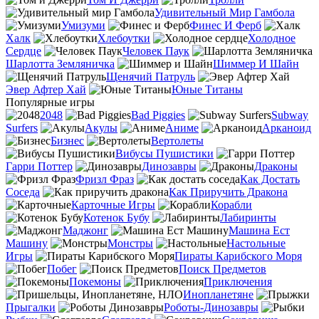
Удивительный Мир Гамбола
Умизуми
Финес И Ферб
Халк
Хлебоутки
Холодное
Сердце
Человек Паук
Шарлотта Земляничка
Шиммер И Шайн
Щенячий Патруль
Эвер Афтер Хай
Юные Титаны
Популярные игры
2048
Bad Piggies
Subway
Surfers
Акулы
Аниме
Арканоид
Бизнес
Вертолеты
Вибусы Пушистики
Гарри Поттер
Динозавры
Драконы
Фризл Фраз
Как Достать
Соседа
Как Приручить Дракона
Карточные Игры
Корабли
Котенок Бубу
Лабиринты
Маджонг
Машина Ест
Машину
Монстры
Настольные
Игры
Пираты Карибского Моря
Побег
Поиск Предметов
Покемоны
Приключения
Инопланетяне
Прыгалки
Роботы-Динозавры