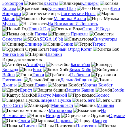
Зомботрон
Квесты
Кликеры
Когама
Красный Шар
Лего
Ниндзяго
Логические Игры
Марио
Машинка Вилли
Музыка
На Внимание И Ловкость
Новый Год
Огонь И Вода
Пазлы
Приколы
Самолеты
SEGA 16 bit
Симуляторы
Спиннер
Соник
Тетрис
Ударный Отряд Котят
Улитка Боб
Шарики
Игры для мальчиков
Автобусы
Баскетбол
Бильярд
Бокс
Бомж Хобо
Война
Гонки
Грабители
Грузовики
Дальнобойщики
Джипы
Драки
Мортал Комбат
Дрифт
Защита Башни
Зомби
Кактус Маккой
Космос
Лазерная Пушка
Лего
Лего Сити
Майнкрафт
Машины
Мотоциклы
На
Выживание
Ниндзя
Оружие
Охота
Парковка
Паркур
Пираты
Погрузчик