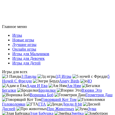
Главное меню
Игры
Новые игры
Лучшие игры
Онлайн игры
Игры для Мальчиков
Игры для Девочек
Игры для Детей
Игры для всех
3 Панды
3Д Игры
5
Ночей С Фредди
Angry Birds
IO
Адам И Ева
Ам Ням
Бегалки
Бродилки
Взорви Это
Воришка Боб
Геометрия Даш
Говорящий Кот Том
Головоломки
ГТА
Денди 8 bit
Дисней
Про Животных
Зума
Злая Бабушка
Змейка