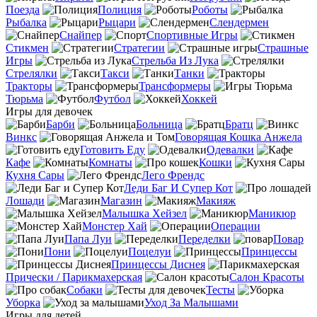
Поезда
Полиция
Роботы
Рыбалка
Рыцари
Слендермен
Снайпер
Спортивные Игры
Стикмен
Стратегии
Страшные
Игры
Стрельба Из Лука
Стрелялки
Такси
Танки
Тракторы
Трансформеры
Тюрьма
Футбол
Хоккей
Игры для девочек
Барби
Больница
Братц
Винкс
Говорящая Кошка Анжела
Готовить Еду
Одевалки
Кафе
Комнаты
Кошки
Кухня Сары
Лего Френдс
Леди Баг И Супер Кот
Лошади
Магазин
Макияж
Малышка Хейзел
Маникюр
Монстер Хай
Операции
Папа Луи
Переделки
Повар
Пони
Поцелуи
Принцессы
Принцессы Диснея
Прически / Парикмахерская
Салон Красоты
Собаки
Тесты
Уборка
Уход За Малышами
Игры для детей