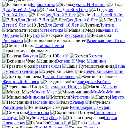
Барбоскины
Буквы И Чтение
Для Детей 2 Года
Для Детей 3 Года
Для
Детей 4 Года
Для Детей 5 Лет
Для Детей 6 Лет
Для Детей 7 Лет
Для Детей 8 Лет
Для
Детей 9 Лет
Для Детей 10 Лет
Лунтик
Математика
Маша И
Медведь
Поу
Раскраски
Рисовалки
Развивающие Игры
Свинка Пеппа
Игры по мультфильмам
Бакуган
Бен10
Бэтмен
Вспыш И Чудо Машинки
Гравити Фолз
Даша
Путешественница
Девушки Эквестрии
Доктор Плюшева
Железный Человек
Звездные Войны
Черепашки Ниндзя
Масяня
Микки Маус
Ми-Ми-Мишки
Миньоны
Мстители
Наруто
Наследники
Ральф
Рапунцель
Рейнджеры Самураи
Симпсоны
Сказочный
Патруль
Скуби Ду
София
Прекрасная
Спанч Боб
Тачки
Том И Джерри
Тролли