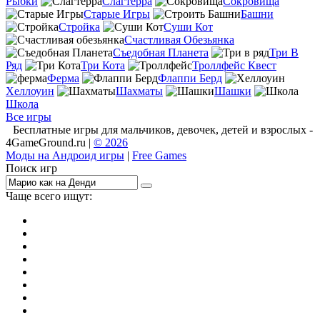
Рыбки
Слагтерра
Сокровища
Старые Игры
Башни
Стройка
Суши Кот
Счастливая Обезьянка
Съедобная Планета
Три В
Ряд
Три Кота
Троллфейс Квест
Ферма
Флаппи Берд
Хеллоуин
Шахматы
Шашки
Школа
Все игры
Бесплатные игры для мальчиков, девочек, детей и взрослых -
4GameGround.ru |
© 2026
Моды на Андроид игры
|
Free Games
Поиск игр
Чаще всего ищут:
игры на 2
симуляторы
Майнкрафт
гонки
стрелялки
тесты
io
головоломки