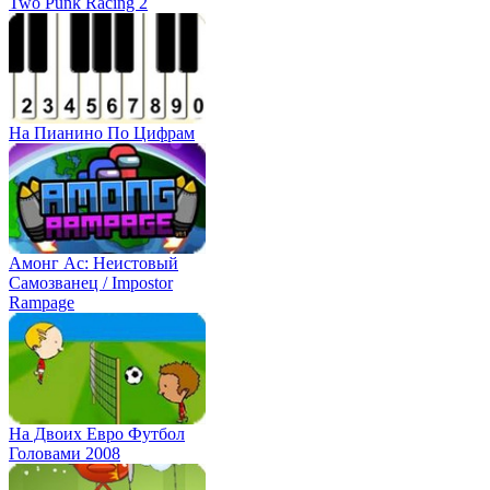
Two Punk Racing 2
На Пианино По Цифрам
Амонг Ас: Неистовый
Самозванец / Impostor
Rampage
На Двоих Евро Футбол
Головами 2008