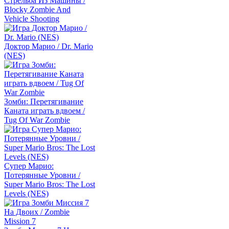
Стрельба Из Машины /
Blocky Zombie And
Vehicle Shooting
Доктор Марио / Dr. Mario
(NES)
Зомби: Перетягивание
Каната играть вдвоем /
Tug Of War Zombie
Супер Марио:
Потерянные Уровни /
Super Mario Bros: The Lost
Levels (NES)