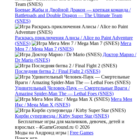
Боевые Жабы и Двойной Дракон — крепкая команда /
Battletoads and Double Dragon — The Ultimate Team
(SNES)
Раскрась приключения Алисы / Alice no Paint Adventure
(SNES)
Мега
Мен 7 / Mega Man 7 (SNES)
Доктор Марио /
Dr Mario (SNES)
Последняя битва 2 / Final Fight 2 (SNES)
Удивительный Человек-Паук — Смертельные Враги /
Amazing Spider-Man The — Lethal Foes (SNES)
Мега Мен
Икс / Mega Man X (SNES)
Кирби суперзвезда / Kirby Super Star (SNES)
Бесплатные игры для мальчиков, девочек, детей и
взрослых - 4GameGround.ru © 2026
Моды на Андроид игры |
Free Games
Поиск игр