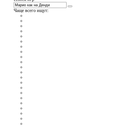
Чаще всего ищут:
игры на 2
симуляторы
Майнкрафт
гонки
стрелялки
тесты
io
головоломки
танки
марио
поиск предметов
зомби
Такси
денди
огонь и вода
игры на 3
бродилки
аниме
драки
когама
повар
мышкой